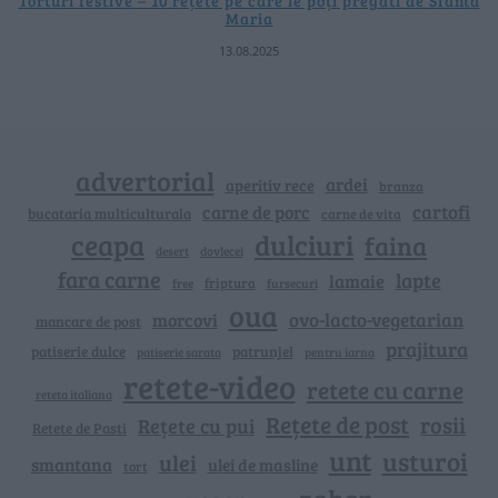
Torturi festive – 10 rețete pe care le poți pregăti de Sfânta
Maria
13.08.2025
advertorial
ardei
aperitiv rece
branza
cartofi
carne de porc
bucataria multiculturala
carne de vita
ceapa
dulciuri
faina
dovlecei
desert
fara carne
lapte
lamaie
friptura
free
fursecuri
oua
ovo-lacto-vegetarian
morcovi
mancare de post
prajitura
patiserie dulce
patrunjel
patiserie sarata
pentru iarna
retete-video
retete cu carne
reteta italiana
Rețete de post
rosii
Rețete cu pui
Retete de Pasti
unt
usturoi
ulei
smantana
ulei de masline
tort