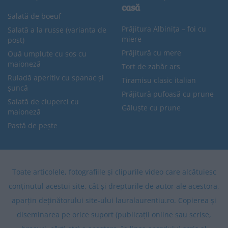
casă
Salată de boeuf
Prăjitura Albinița – foi cu
Salată a la russe (varianta de
miere
post)
Prăjitură cu mere
Ouă umplute cu sos cu
maioneză
Tort de zahăr ars
Ruladă aperitiv cu spanac și
Tiramisu clasic italian
șuncă
Prăjitură pufoasă cu prune
Salată de ciuperci cu
Găluște cu prune
maioneză
Pastă de pește
Toate articolele, fotografiile și clipurile video care alcătuiesc
conținutul acestui site, cât și drepturile de autor ale acestora,
aparțin deținătorului site-ului lauralaurentiu.ro. Copierea și
diseminarea pe orice suport (publicații online sau scrise,