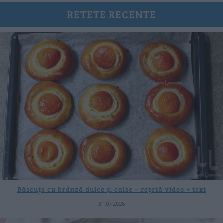
RETETE RECENTE
Băscuțe cu brânză dulce și caise – rețetă video + text
31.07.2026