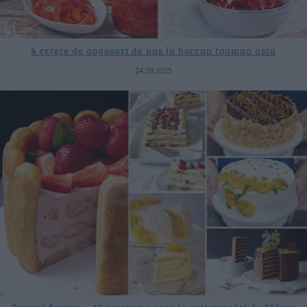
4 rețete de gogoșari de pus la borcan toamna asta
24.09.2025