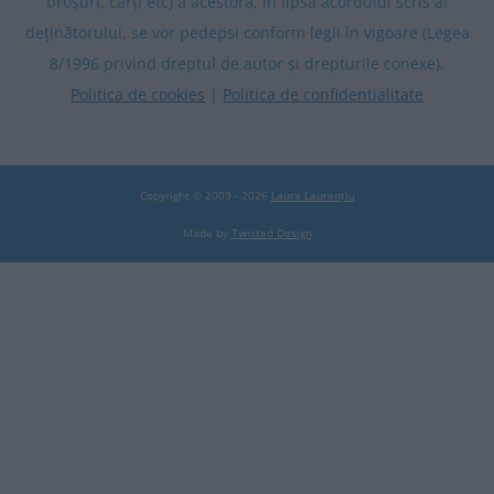
broșuri, cărți etc) a acestora, în lipsa acordului scris al
deținătorului, se vor pedepsi conform legii în vigoare (Legea
8/1996 privind dreptul de autor și drepturile conexe).
Politica de cookies
|
Politica de confidentialitate
Copyright © 2009 - 2026
Laura Laurențiu
Made by
Twisted Design