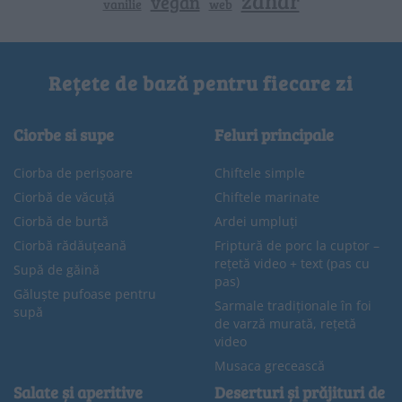
zahar
vegan
vanilie
web
Rețete de bază pentru fiecare zi
Ciorbe si supe
Feluri principale
Ciorba de perișoare
Chiftele simple
Ciorbă de văcuță
Chiftele marinate
Ciorbă de burtă
Ardei umpluți
Ciorbă rădăuțeană
Friptură de porc la cuptor –
rețetă video + text (pas cu
Supă de găină
pas)
Găluște pufoase pentru
Sarmale tradiționale în foi
supă
de varză murată, rețetă
video
Musaca grecească
Salate și aperitive
Deserturi și prăjituri de