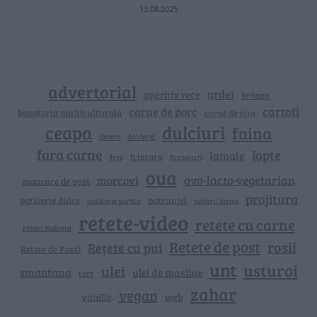
13.08.2025
advertorial
ardei
aperitiv rece
branza
cartofi
carne de porc
bucataria multiculturala
carne de vita
ceapa
dulciuri
faina
dovlecei
desert
fara carne
lapte
lamaie
friptura
free
fursecuri
oua
ovo-lacto-vegetarian
morcovi
mancare de post
prajitura
patiserie dulce
patrunjel
patiserie sarata
pentru iarna
retete-video
retete cu carne
reteta italiana
Rețete de post
rosii
Rețete cu pui
Retete de Pasti
unt
usturoi
ulei
smantana
ulei de masline
tort
zahar
vegan
vanilie
web