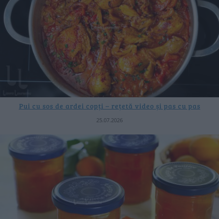
Pui cu sos de ardei copți – rețetă video și pas cu pas
25.07.2026