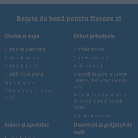
Rețete de bază pentru fiecare zi
Ciorbe si supe
Feluri principale
Ciorba de perișoare
Chiftele simple
Ciorbă de văcuță
Chiftele marinate
Ciorbă de burtă
Ardei umpluți
Ciorbă rădăuțeană
Friptură de porc la cuptor –
rețetă video + text (pas cu
Supă de găină
pas)
Găluște pufoase pentru
Sarmale tradiționale în foi
supă
de varză murată, rețetă
video
Musaca grecească
Salate și aperitive
Deserturi și prăjituri de
casă
Salată de boeuf