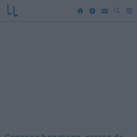
cozonac banatean. reteta de