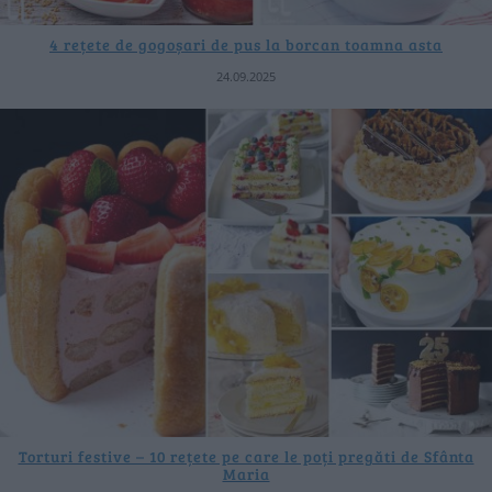
4 rețete de gogoșari de pus la borcan toamna asta
24.09.2025
Torturi festive – 10 rețete pe care le poți pregăti de Sfânta
Maria