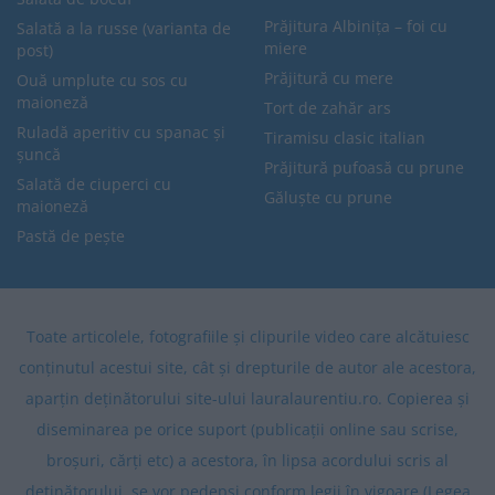
Prăjitura Albinița – foi cu
Salată a la russe (varianta de
miere
post)
Prăjitură cu mere
Ouă umplute cu sos cu
maioneză
Tort de zahăr ars
Ruladă aperitiv cu spanac și
Tiramisu clasic italian
șuncă
Prăjitură pufoasă cu prune
Salată de ciuperci cu
Găluște cu prune
maioneză
Pastă de pește
Toate articolele, fotografiile și clipurile video care alcătuiesc
conținutul acestui site, cât și drepturile de autor ale acestora,
aparțin deținătorului site-ului lauralaurentiu.ro. Copierea și
diseminarea pe orice suport (publicații online sau scrise,
broșuri, cărți etc) a acestora, în lipsa acordului scris al
deținătorului, se vor pedepsi conform legii în vigoare (Legea