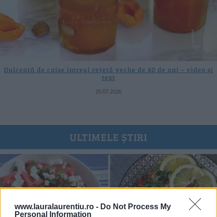
Dulceață de caise întregi rețetă veche de 80 de ani – video și
text
20.07.2026
ULTIMELE ȘTIRI
www.lauralaurentiu.ro -
Do Not Process My
Personal Information