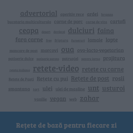
advertorial
ardei
aperitiv rece
branza
cartofi
carne de porc
bucataria multiculturala
carne de vita
ceapa
dulciuri
faina
dovlecei
desert
fara carne
lapte
lamaie
friptura
free
fursecuri
oua
ovo-lacto-vegetarian
morcovi
mancare de post
prajitura
patiserie dulce
patrunjel
patiserie sarata
pentru iarna
retete-video
retete cu carne
reteta italiana
Rețete de post
rosii
Rețete cu pui
Retete de Pasti
unt
usturoi
ulei
smantana
ulei de masline
tort
zahar
vegan
vanilie
web
Rețete de bază pentru fiecare zi