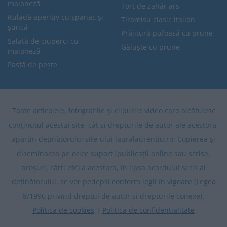
maioneză
Tort de zahăr ars
Ruladă aperitiv cu spanac și
Tiramisu clasic italian
șuncă
Prăjitură pufoasă cu prune
Salată de ciuperci cu
Găluște cu prune
maioneză
Pastă de pește
Toate articolele, fotografiile și clipurile video care alcătuiesc
conținutul acestui site, cât și drepturile de autor ale acestora,
aparțin deținătorului site-ului lauralaurentiu.ro. Copierea și
diseminarea pe orice suport (publicații online sau scrise,
broșuri, cărți etc) a acestora, în lipsa acordului scris al
deținătorului, se vor pedepsi conform legii în vigoare (Legea
8/1996 privind dreptul de autor și drepturile conexe).
Politica de cookies
|
Politica de confidentialitate