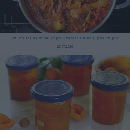
Pui cu sos de ardei copți – rețetă video și pas cu pas
25.07.2026