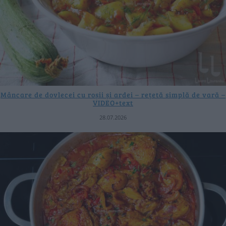
Mâncare de dovlecei cu roșii și ardei – rețetă simplă de vară –
VIDEO+text
28.07.2026