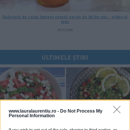
Dulceață de caise întregi rețetă veche de 80 de ani – video și
text
20.07.2026
ULTIMELE ȘTIRI
www.lauralaurentiu.ro -
Do Not Process My
Personal Information
If you wish to opt-out of the sale, sharing to third parties, or