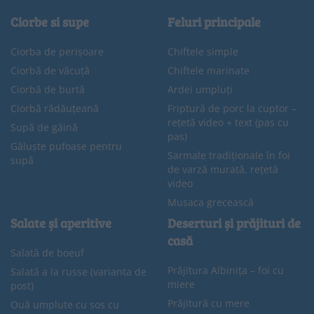
Ciorbe si supe
Feluri principale
Ciorba de perișoare
Chiftele simple
Ciorbă de văcuță
Chiftele marinate
Ciorbă de burtă
Ardei umpluți
Ciorbă rădăuțeană
Friptură de porc la cuptor –
rețetă video + text (pas cu
Supă de găină
pas)
Găluște pufoase pentru
Sarmale tradiționale în foi
supă
de varză murată, rețetă
video
Musaca grecească
Salate și aperitive
Deserturi și prăjituri de
casă
Salată de boeuf
Prăjitura Albinița – foi cu
Salată a la russe (varianta de
miere
post)
Prăjitură cu mere
Ouă umplute cu sos cu