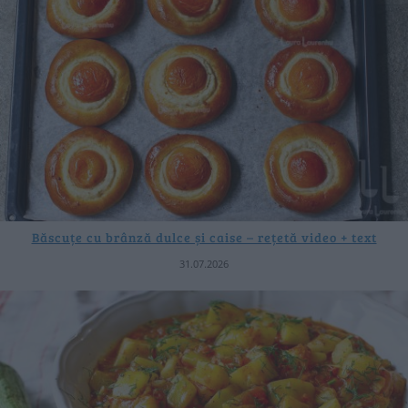
Băscuțe cu brânză dulce și caise – rețetă video + text
31.07.2026