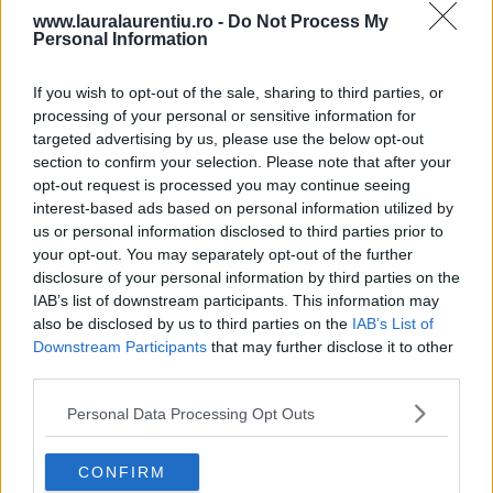
www.lauralaurentiu.ro -
Do Not Process My
Personal Information
If you wish to opt-out of the sale, sharing to third parties, or
processing of your personal or sensitive information for
targeted advertising by us, please use the below opt-out
section to confirm your selection. Please note that after your
opt-out request is processed you may continue seeing
interest-based ads based on personal information utilized by
us or personal information disclosed to third parties prior to
your opt-out. You may separately opt-out of the further
disclosure of your personal information by third parties on the
10 rețete cu dovlecei de pregătit vara asta
IAB’s list of downstream participants. This information may
04.08.2026
also be disclosed by us to third parties on the
IAB’s List of
Downstream Participants
that may further disclose it to other
third parties.
4 rețete de gogoșari de pus la borcan toamna asta
Personal Data Processing Opt Outs
24.09.2025
CONFIRM