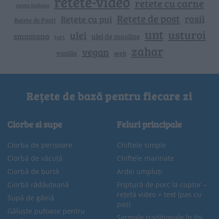
retete-video
retete cu carne
reteta italiana
Rețete de post
rosii
Rețete cu pui
Retete de Pasti
unt
usturoi
ulei
smantana
ulei de masline
tort
zahar
vegan
vanilie
web
Rețete de bază pentru fiecare zi
Ciorbe si supe
Feluri principale
Ciorba de perișoare
Chiftele simple
Ciorbă de văcuță
Chiftele marinate
Ciorbă de burtă
Ardei umpluți
Ciorbă rădăuțeană
Friptură de porc la cuptor –
rețetă video + text (pas cu
Supă de găină
pas)
Găluște pufoase pentru
Sarmale tradiționale în foi