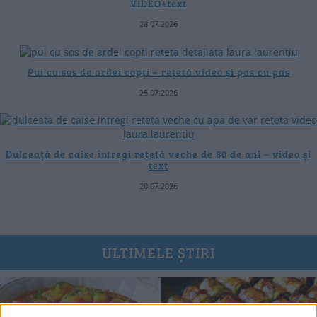
VIDEO+text
28.07.2026
Pui cu sos de ardei copți – rețetă video și pas cu pas
25.07.2026
Dulceață de caise întregi rețetă veche de 80 de ani – video și
text
20.07.2026
ULTIMELE ȘTIRI