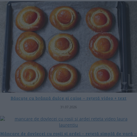
Băscuțe cu brânză dulce și caise – rețetă video + text
31.07.2026
Mâncare de dovlecei cu roșii și ardei – rețetă simplă de vară –