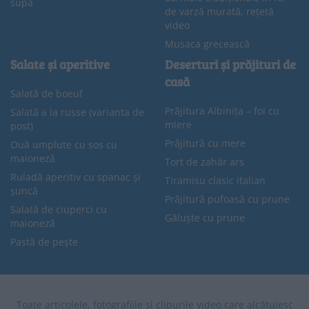
supă
de varză murată, rețetă
video
Musaca grecească
Salate și aperitive
Deserturi și prăjituri de
casă
Salată de boeuf
Prăjitura Albinița – foi cu
Salată a la russe (varianta de
miere
post)
Prăjitură cu mere
Ouă umplute cu sos cu
maioneză
Tort de zahăr ars
Ruladă aperitiv cu spanac și
Tiramisu clasic italian
șuncă
Prăjitură pufoasă cu prune
Salată de ciuperci cu
Găluște cu prune
maioneză
Pastă de pește
Toate articolele, fotografiile și clipurile video care alcătuiesc