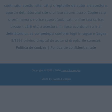
conținutul acestui site, cât și drepturile de autor ale acestora,
aparțin deținătorului site-ului lauralaurentiu.ro. Copierea și
diseminarea pe orice suport (publicații online sau scrise,
broșuri, cărți etc) a acestora, în lipsa acordului scris al
deținătorului, se vor pedepsi conform legii în vigoare (Legea
8/1996 privind dreptul de autor și drepturile conexe).
Politica de cookies
|
Politica de confidentialitate
Copyright © 2009 - 2026
Laura Laurențiu
Made by
Twisted Design