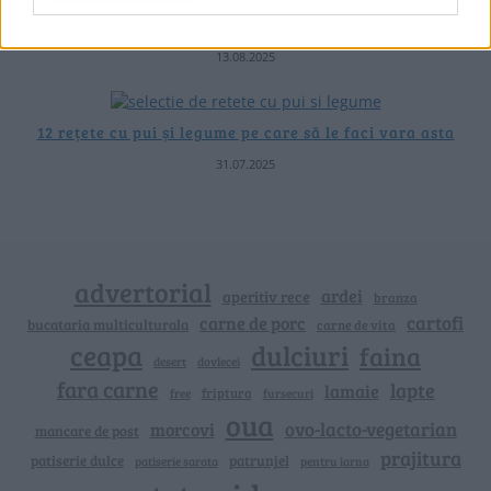
Torturi festive – 10 rețete pe care le poți pregăti de Sfânta
Maria
13.08.2025
12 rețete cu pui și legume pe care să le faci vara asta
31.07.2025
advertorial
ardei
aperitiv rece
branza
cartofi
carne de porc
bucataria multiculturala
carne de vita
ceapa
dulciuri
faina
dovlecei
desert
fara carne
lapte
lamaie
friptura
free
fursecuri
oua
ovo-lacto-vegetarian
morcovi
mancare de post
prajitura
patiserie dulce
patrunjel
patiserie sarata
pentru iarna