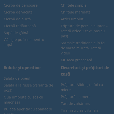
Ciorba de perișoare
Chiftele simple
Ciorbă de văcuță
Chiftele marinate
Ciorbă de burtă
Ardei umpluți
Ciorbă rădăuțeană
Friptură de porc la cuptor –
rețetă video + text (pas cu
Supă de găină
pas)
Găluște pufoase pentru
Sarmale tradiționale în foi
supă
de varză murată, rețetă
video
Musaca grecească
Salate și aperitive
Deserturi și prăjituri de
casă
Salată de boeuf
Prăjitura Albinița – foi cu
Salată a la russe (varianta de
miere
post)
Prăjitură cu mere
Ouă umplute cu sos cu
maioneză
Tort de zahăr ars
Ruladă aperitiv cu spanac și
Tiramisu clasic italian