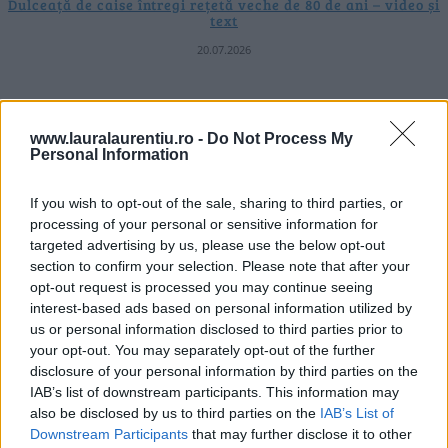
Dulceață de caise întregi rețetă veche de 80 de ani – video și
text
20.07.2026
ULTIMELE ȘTIRI
www.lauralaurentiu.ro -
Do Not Process My
Personal Information
If you wish to opt-out of the sale, sharing to third parties, or
processing of your personal or sensitive information for
targeted advertising by us, please use the below opt-out
section to confirm your selection. Please note that after your
opt-out request is processed you may continue seeing
interest-based ads based on personal information utilized by
us or personal information disclosed to third parties prior to
your opt-out. You may separately opt-out of the further
disclosure of your personal information by third parties on the
IAB’s list of downstream participants. This information may
also be disclosed by us to third parties on the
IAB’s List of
Downstream Participants
that may further disclose it to other