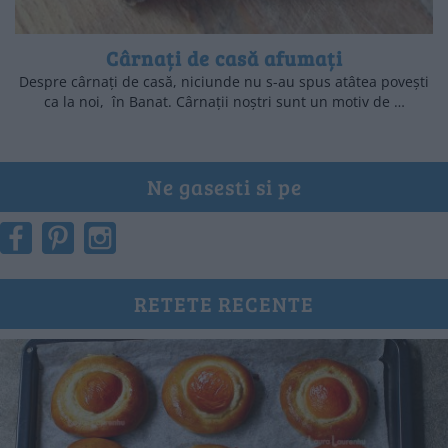
Cârnați de casă afumați
Despre cârnați de casă, niciunde nu s-au spus atâtea povești
ca la noi, în Banat. Cârnații noștri sunt un motiv de …
Ne gasesti si pe
RETETE RECENTE