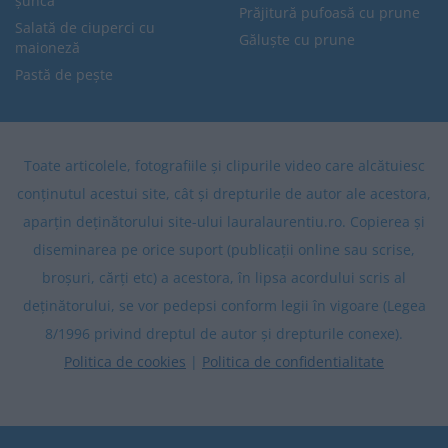
șuncă
Prăjitură pufoasă cu prune
Salată de ciuperci cu
Găluște cu prune
maioneză
Pastă de pește
Toate articolele, fotografiile și clipurile video care alcătuiesc
conținutul acestui site, cât și drepturile de autor ale acestora,
aparțin deținătorului site-ului lauralaurentiu.ro. Copierea și
diseminarea pe orice suport (publicații online sau scrise,
broșuri, cărți etc) a acestora, în lipsa acordului scris al
deținătorului, se vor pedepsi conform legii în vigoare (Legea
8/1996 privind dreptul de autor și drepturile conexe).
Politica de cookies
|
Politica de confidentialitate