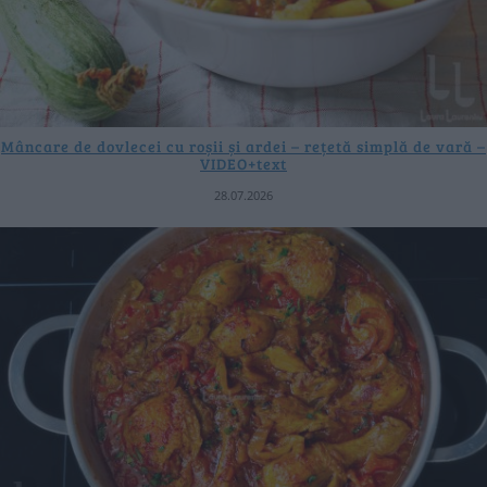
Mâncare de dovlecei cu roșii și ardei – rețetă simplă de vară –
VIDEO+text
28.07.2026