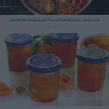
Pui cu sos de ardei copți – rețetă video și pas cu pas
25.07.2026