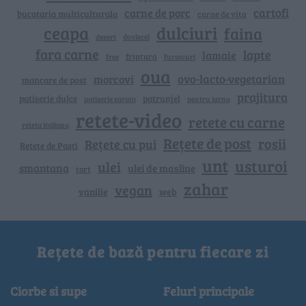
cartofi
carne de porc
bucataria multiculturala
carne de vita
ceapa
dulciuri
faina
dovlecei
desert
fara carne
lapte
lamaie
friptura
free
fursecuri
oua
ovo-lacto-vegetarian
morcovi
mancare de post
prajitura
patiserie dulce
patrunjel
patiserie sarata
pentru iarna
retete-video
retete cu carne
reteta italiana
Rețete de post
rosii
Rețete cu pui
Retete de Pasti
unt
usturoi
ulei
smantana
ulei de masline
tort
zahar
vegan
vanilie
web
Rețete de bază pentru fiecare zi
Ciorbe si supe
Feluri principale