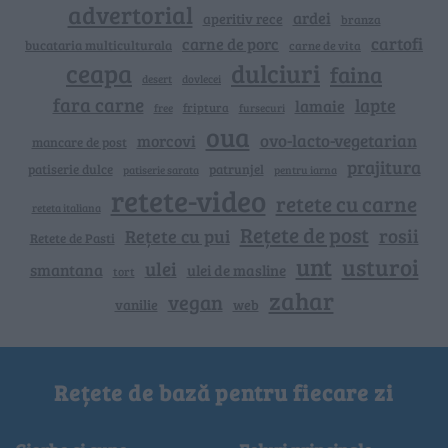
advertorial
ardei
aperitiv rece
branza
cartofi
carne de porc
bucataria multiculturala
carne de vita
ceapa
dulciuri
faina
dovlecei
desert
fara carne
lapte
lamaie
friptura
free
fursecuri
oua
ovo-lacto-vegetarian
morcovi
mancare de post
prajitura
patiserie dulce
patrunjel
patiserie sarata
pentru iarna
retete-video
retete cu carne
reteta italiana
Rețete de post
rosii
Rețete cu pui
Retete de Pasti
unt
usturoi
ulei
smantana
ulei de masline
tort
zahar
vegan
vanilie
web
Rețete de bază pentru fiecare zi