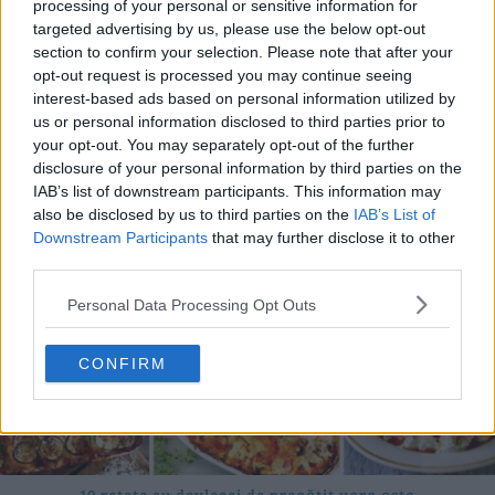
processing of your personal or sensitive information for
targeted advertising by us, please use the below opt-out
section to confirm your selection. Please note that after your
opt-out request is processed you may continue seeing
20 de rețete de salate de vară fără prelucrare termică
interest-based ads based on personal information utilized by
06.08.2026
us or personal information disclosed to third parties prior to
your opt-out. You may separately opt-out of the further
disclosure of your personal information by third parties on the
IAB’s list of downstream participants. This information may
also be disclosed by us to third parties on the
IAB’s List of
Downstream Participants
that may further disclose it to other
third parties.
Personal Data Processing Opt Outs
CONFIRM
10 rețete cu dovlecei de pregătit vara asta