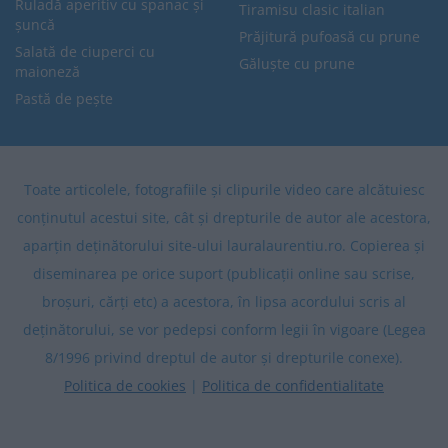
Ruladă aperitiv cu spanac și
Tiramisu clasic italian
șuncă
Prăjitură pufoasă cu prune
Salată de ciuperci cu
Găluște cu prune
maioneză
Pastă de pește
Toate articolele, fotografiile și clipurile video care alcătuiesc
conținutul acestui site, cât și drepturile de autor ale acestora,
aparțin deținătorului site-ului lauralaurentiu.ro. Copierea și
diseminarea pe orice suport (publicații online sau scrise,
broșuri, cărți etc) a acestora, în lipsa acordului scris al
deținătorului, se vor pedepsi conform legii în vigoare (Legea
8/1996 privind dreptul de autor și drepturile conexe).
Politica de cookies
|
Politica de confidentialitate