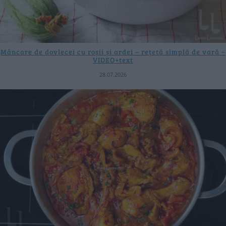
Mâncare de dovlecei cu roșii și ardei – rețetă simplă de vară –
VIDEO+text
28.07.2026