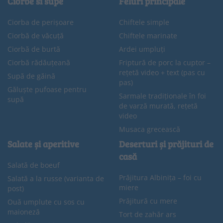
Ciorbe si supe
Feluri principale
Ciorba de perișoare
Chiftele simple
Ciorbă de văcuță
Chiftele marinate
Ciorbă de burtă
Ardei umpluți
Ciorbă rădăuțeană
Friptură de porc la cuptor –
rețetă video + text (pas cu
Supă de găină
pas)
Găluște pufoase pentru
Sarmale tradiționale în foi
supă
de varză murată, rețetă
video
Musaca grecească
Salate și aperitive
Deserturi și prăjituri de
casă
Salată de boeuf
Prăjitura Albinița – foi cu
Salată a la russe (varianta de
miere
post)
Prăjitură cu mere
Ouă umplute cu sos cu
maioneză
Tort de zahăr ars