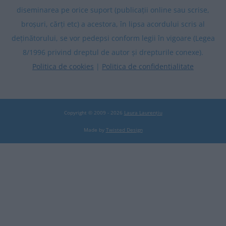
diseminarea pe orice suport (publicații online sau scrise,
broșuri, cărți etc) a acestora, în lipsa acordului scris al
deținătorului, se vor pedepsi conform legii în vigoare (Legea
8/1996 privind dreptul de autor și drepturile conexe).
Politica de cookies
|
Politica de confidentialitate
Copyright © 2009 - 2026
Laura Laurențiu
Made by
Twisted Design