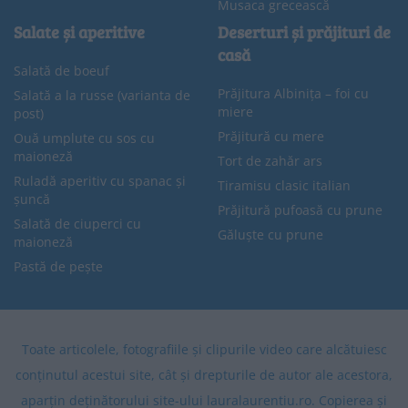
Musaca grecească
Salate și aperitive
Deserturi și prăjituri de
casă
Salată de boeuf
Prăjitura Albinița – foi cu
Salată a la russe (varianta de
miere
post)
Prăjitură cu mere
Ouă umplute cu sos cu
maioneză
Tort de zahăr ars
Ruladă aperitiv cu spanac și
Tiramisu clasic italian
șuncă
Prăjitură pufoasă cu prune
Salată de ciuperci cu
Găluște cu prune
maioneză
Pastă de pește
Toate articolele, fotografiile și clipurile video care alcătuiesc
conținutul acestui site, cât și drepturile de autor ale acestora,
aparțin deținătorului site-ului lauralaurentiu.ro. Copierea și