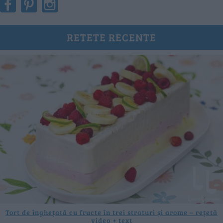
RETETE RECENTE
Tort de înghețată cu fructe în trei straturi și arome – rețetă
video + text