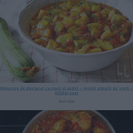
Mâncare de dovlecei cu roșii și ardei – rețetă simplă de vară –
VIDEO+text
28.07.2026