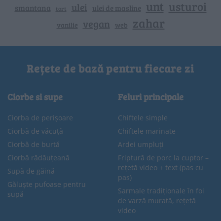
unt
usturoi
ulei
smantana
ulei de masline
tort
zahar
vegan
vanilie
web
Rețete de bază pentru fiecare zi
Ciorbe si supe
Feluri principale
Ciorba de perișoare
Chiftele simple
Ciorbă de văcuță
Chiftele marinate
Ciorbă de burtă
Ardei umpluți
Ciorbă rădăuțeană
Friptură de porc la cuptor –
rețetă video + text (pas cu
Supă de găină
pas)
Găluște pufoase pentru
Sarmale tradiționale în foi
supă
de varză murată, rețetă
video