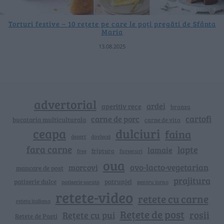
Torturi festive – 10 rețete pe care le poți pregăti de Sfânta
Maria
13.08.2025
advertorial
ardei
aperitiv rece
branza
cartofi
carne de porc
bucataria multiculturala
carne de vita
ceapa
dulciuri
faina
dovlecei
desert
fara carne
lapte
lamaie
friptura
free
fursecuri
oua
ovo-lacto-vegetarian
morcovi
mancare de post
prajitura
patiserie dulce
patrunjel
patiserie sarata
pentru iarna
retete-video
retete cu carne
reteta italiana
Rețete de post
rosii
Rețete cu pui
Retete de Pasti