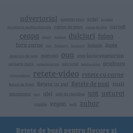
advertorial
ardei
aperitiv rece
branza
cartofi
carne de porc
bucataria multiculturala
carne de vita
ceapa
dulciuri
faina
dovlecei
desert
fara carne
lapte
lamaie
friptura
free
fursecuri
oua
ovo-lacto-vegetarian
morcovi
mancare de post
prajitura
patiserie dulce
patrunjel
patiserie sarata
pentru iarna
retete-video
retete cu carne
reteta italiana
Rețete de post
rosii
Rețete cu pui
Retete de Pasti
unt
usturoi
ulei
smantana
ulei de masline
tort
zahar
vegan
vanilie
web
Rețete de bază pentru fiecare zi