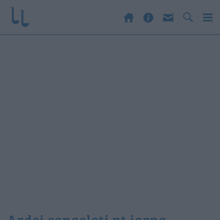
ardei congelati pt iarna