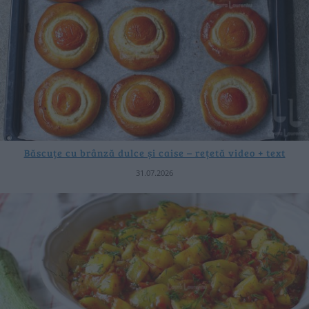
Băscuțe cu brânză dulce și caise – rețetă video + text
31.07.2026