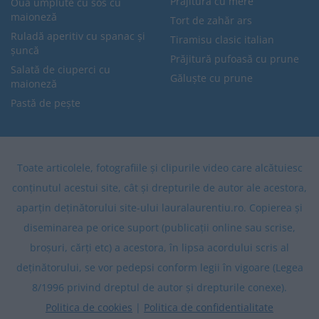
Prăjitură cu mere
Ouă umplute cu sos cu
maioneză
Tort de zahăr ars
Ruladă aperitiv cu spanac și
Tiramisu clasic italian
șuncă
Prăjitură pufoasă cu prune
Salată de ciuperci cu
Găluște cu prune
maioneză
Pastă de pește
Toate articolele, fotografiile și clipurile video care alcătuiesc
conținutul acestui site, cât și drepturile de autor ale acestora,
aparțin deținătorului site-ului lauralaurentiu.ro. Copierea și
diseminarea pe orice suport (publicații online sau scrise,
broșuri, cărți etc) a acestora, în lipsa acordului scris al
deținătorului, se vor pedepsi conform legii în vigoare (Legea
8/1996 privind dreptul de autor și drepturile conexe).
Politica de cookies
|
Politica de confidentialitate