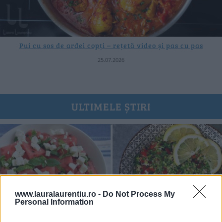
Pui cu sos de ardei copți – rețetă video și pas cu pas
25.07.2026
ULTIMELE ȘTIRI
www.lauralaurentiu.ro -
Do Not Process My
Personal Information