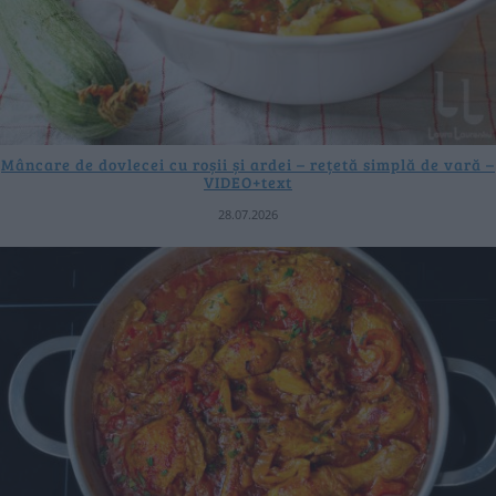
Mâncare de dovlecei cu roșii și ardei – rețetă simplă de vară –
VIDEO+text
28.07.2026