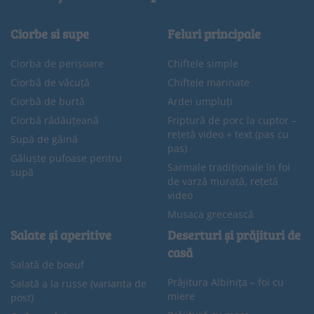
Ciorbe si supe
Feluri principale
Ciorba de perișoare
Chiftele simple
Ciorbă de văcuță
Chiftele marinate
Ciorbă de burtă
Ardei umpluți
Ciorbă rădăuțeană
Friptură de porc la cuptor –
rețetă video + text (pas cu
Supă de găină
pas)
Găluște pufoase pentru
Sarmale tradiționale în foi
supă
de varză murată, rețetă
video
Musaca grecească
Salate și aperitive
Deserturi și prăjituri de
casă
Salată de boeuf
Prăjitura Albinița – foi cu
Salată a la russe (varianta de
miere
post)