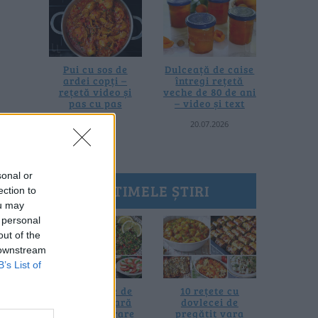
Pui cu sos de
Dulceață de caise
ardei copți –
întregi rețetă
rețetă video și
veche de 80 de ani
pas cu pas
– video și text
25.07.2026
20.07.2026
sonal or
ULTIMELE ȘTIRI
ection to
ou may
 personal
out of the
 downstream
B’s List of
20 de rețete de
10 rețete cu
salate de vară
dovlecei de
fără prelucrare
pregătit vara