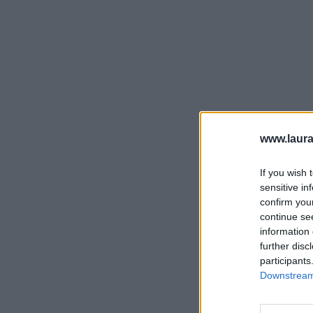
www.laura
If you wish 
sensitive in
confirm you
continue se
information 
further disc
participants
Downstream 