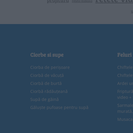
prajitura
reteta italiana
u
Ciorbe si supe
Feluri
Ciorba de perișoare
Chiftel
Ciorbă de văcuță
Chiftel
Ciorbă de burtă
Ardei u
Ciorbă rădăuțeană
Friptură
video + 
Supă de găină
Sarmale 
Găluște pufoase pentru supă
murată,
Musaca