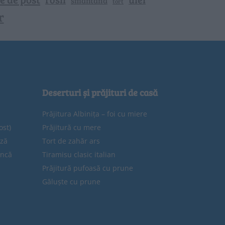
smantana
tort
r
Deserturi și prăjituri de casă
Prăjitura Albinița – foi cu miere
ost)
Prăjitură cu mere
eză
Tort de zahăr ars
uncă
Tiramisu clasic italian
Prăjitură pufoasă cu prune
Găluște cu prune