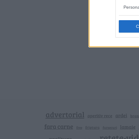
Persona
advertorial
ardei
aperitiv rece
bran
fara carne
lamaie
friptura
free
fursecuri
retete-vi