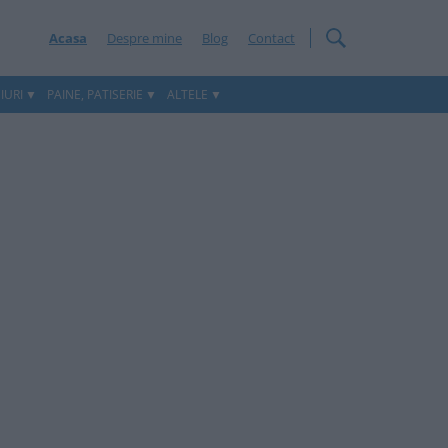
Acasa
Despre mine
Blog
Contact
IURI
PAINE, PATISERIE
ALTELE