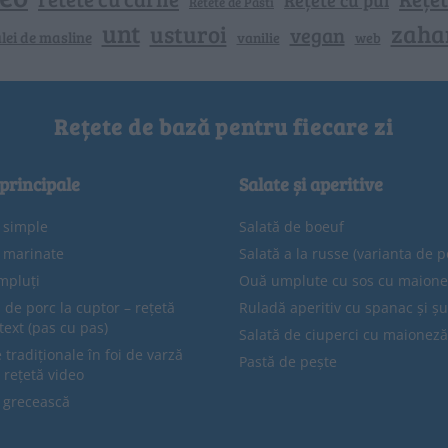
Retete de Pasti
unt
zaha
usturoi
vegan
lei de masline
vanilie
web
Rețete de bază pentru fiecare zi
 principale
Salate și aperitive
e simple
Salată de boeuf
e marinate
Salată a la russe (varianta de p
mpluți
Ouă umplute cu sos cu maion
 de porc la cuptor – rețetă
Ruladă aperitiv cu spanac și ș
text (pas cu pas)
Salată de ciuperci cu maioneză
tradiționale în foi de varză
Pastă de pește
 rețetă video
 grecească