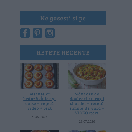
Ne gasesti si pe
RETETE RECENTE
Băscuțe cu
Mâncare de
brânză dulce și
dovlecei cu roșii
caise – rețetă
și ardei – rețetă
video + text
simplă de vară –
VIDEO+text
31.07.2026
28.07.2026