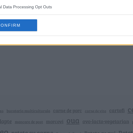
l Data Processing Opt Outs
CONFIRM
c
cartofi
carne de porc
bucataria multiculturala
za
carne de vita
oua
lapte
ovo-lacto-vegetarian
morcovi
mancare de post
deo
retete cu carne
Rețet
Rețete cu pui