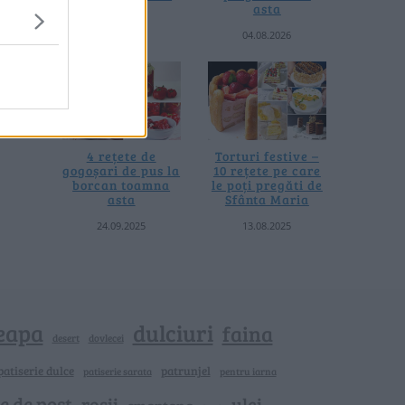
termică
asta
06.08.2026
04.08.2026
4 rețete de
Torturi festive –
gogoșari de pus la
10 rețete pe care
borcan toamna
le poți pregăti de
asta
Sfânta Maria
24.09.2025
13.08.2025
eapa
dulciuri
faina
dovlecei
desert
patiserie dulce
patrunjel
patiserie sarata
pentru iarna
e de post
rosii
ulei