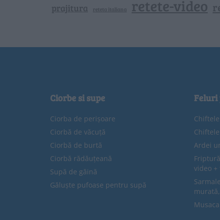
retete-video
r
prajitura
reteta italiana
Ciorbe si supe
Feluri
Ciorba de perișoare
Chiftel
Ciorbă de văcuță
Chiftel
Ciorbă de burtă
Ardei u
Ciorbă rădăuțeană
Friptură
video + 
Supă de găină
Sarmale 
Găluște pufoase pentru supă
murată,
Musaca