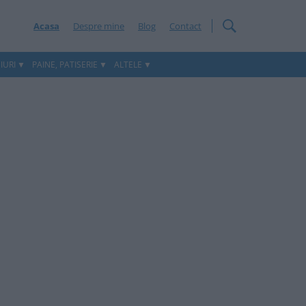
Acasa
Despre mine
Blog
Contact
IURI
PAINE, PATISERIE
ALTELE