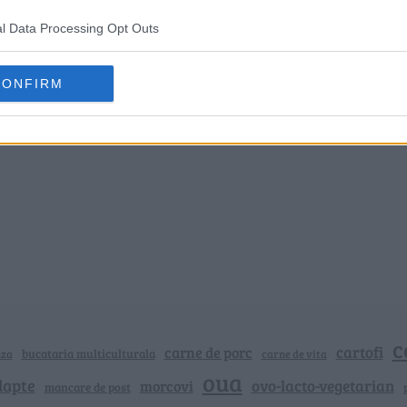
l Data Processing Opt Outs
CONFIRM
c
cartofi
carne de porc
bucataria multiculturala
nza
carne de vita
oua
lapte
ovo-lacto-vegetarian
morcovi
mancare de post