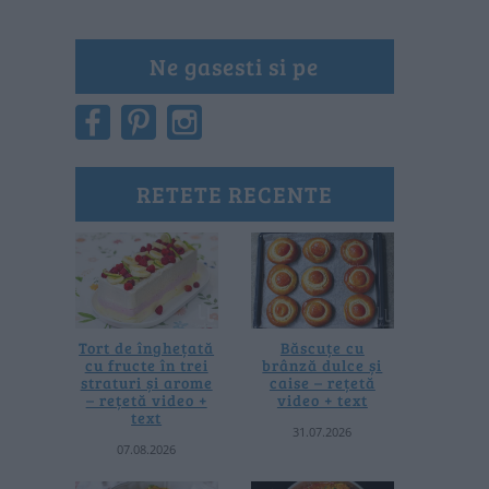
Ne gasesti si pe
RETETE RECENTE
Tort de înghețată
Băscuțe cu
cu fructe în trei
brânză dulce și
straturi și arome
caise – rețetă
– rețetă video +
video + text
text
31.07.2026
07.08.2026