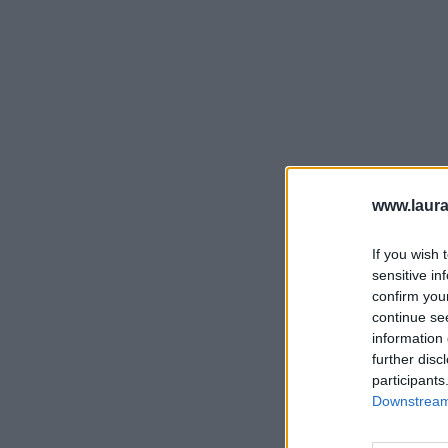
www.laura
If you wish 
sensitive in
confirm you
continue se
information 
further disc
participants
Downstream 