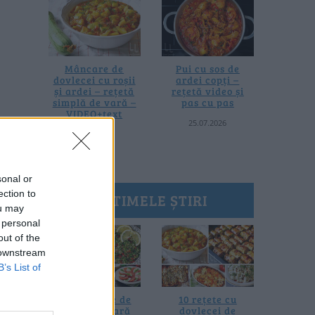
Mâncare de
Pui cu sos de
dovlecei cu roșii
ardei copți –
și ardei – rețetă
rețetă video și
simplă de vară –
pas cu pas
VIDEO+text
25.07.2026
28.07.2026
sonal or
ection to
ULTIMELE ȘTIRI
ou may
 personal
out of the
 downstream
B’s List of
20 de rețete de
10 rețete cu
salate de vară
dovlecei de