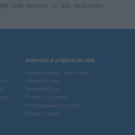
ost
rosii
ulei
smantana
ulei de masline
tort
Deserturi și prăjituri de casă
Prăjitura Albinița – foi cu miere
ost)
Prăjitură cu mere
eză
Tort de zahăr ars
uncă
Tiramisu clasic italian
Prăjitură pufoasă cu prune
Găluște cu prune