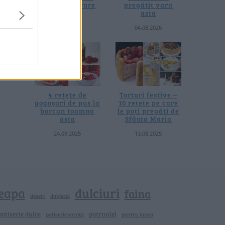
fără prelucrare
pregătit vara
termică
asta
06.08.2026
04.08.2026
4 rețete de
Torturi festive –
gogoșari de pus la
10 rețete pe care
borcan toamna
le poți pregăti de
asta
Sfânta Maria
24.09.2025
13.08.2025
eapa
dulciuri
faina
dovlecei
desert
patiserie dulce
patrunjel
patiserie sarata
pentru iarna