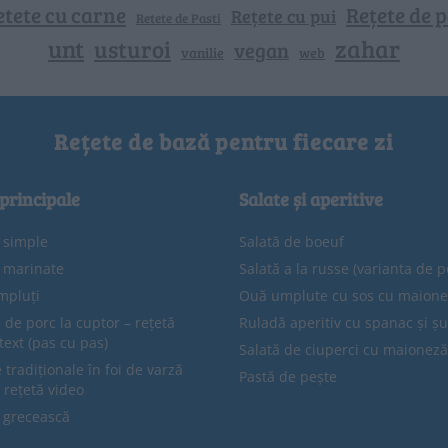
etete cu carne
Rețete de p
Rețete cu pui
Retete de Pasti
unt
zahar
usturoi
vegan
vanilie
web
Rețete de bază pentru fiecare zi
 principale
Salate și aperitive
e simple
Salată de boeuf
e marinate
Salată a la russe (varianta de p
mpluți
Ouă umplute cu sos cu maion
 de porc la cuptor – rețetă
Ruladă aperitiv cu spanac și ș
text (pas cu pas)
Salată de ciuperci cu maioneză
tradiționale în foi de varză
Pastă de pește
 rețetă video
 grecească