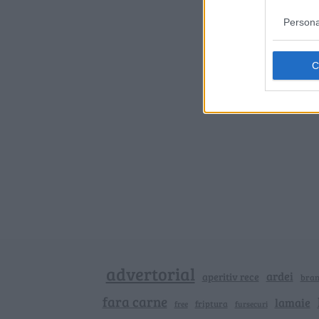
Persona
advertorial
ardei
aperitiv rece
bra
fara carne
lamaie
friptura
free
fursecuri