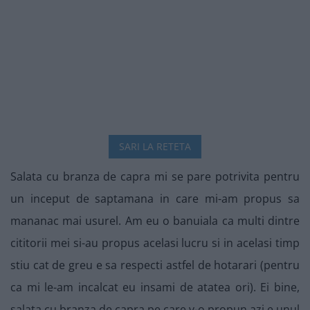
SARI LA RETETA
Salata cu branza de capra mi se pare potrivita pentru
un inceput de saptamana in care mi-am propus sa
mananac mai usurel. Am eu o banuiala ca multi dintre
cititorii mei si-au propus acelasi lucru si in acelasi timp
stiu cat de greu e sa respecti astfel de hotarari (pentru
ca mi le-am incalcat eu insami de atatea ori). Ei bine,
salata cu branza de capra pe care v-o propun azi e unul