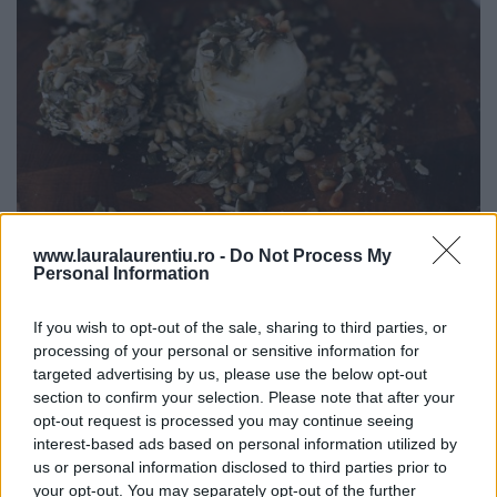
www.lauralaurentiu.ro -
Do Not Process My
Personal Information
7. Caisele deshidratate impreuna cu apa in care s-au
If you wish to opt-out of the sale, sharing to third parties, or
inmuiat, 2-3 linguri de zeama de lamaie si 1 lingurita de
processing of your personal or sensitive information for
targeted advertising by us, please use the below opt-out
miere de albine se dau la blender pana se obtine un
section to confirm your selection. Please note that after your
sos fin, care se mai dilueaza cu apa rece pana cand are
opt-out request is processed you may continue seeing
interest-based ads based on personal information utilized by
o consistenta ca de ketchup.
us or personal information disclosed to third parties prior to
your opt-out. You may separately opt-out of the further