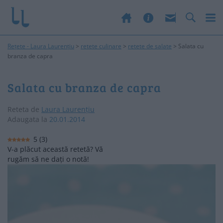
Rețete - Laura Laurențiu
>
retete culinare
>
retete de salate
>
Salata cu
branza de capra
Salata cu branza de capra
Reteta de
Laura Laurențiu
Adaugata la
20.01.2014
5
(
3
)
V-a plăcut această retetă? Vă
rugăm să ne dați o notă!