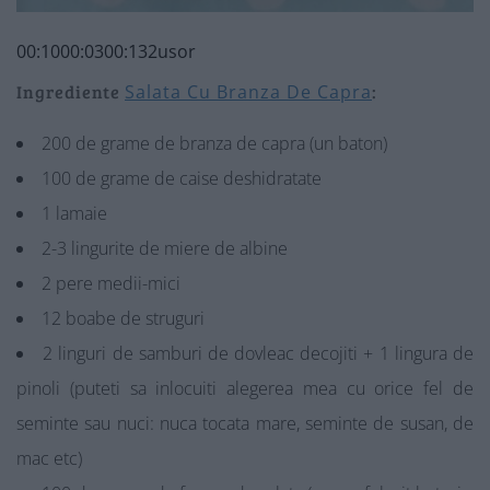
00:10
00:03
00:13
2
usor
Ingrediente
Salata Cu Branza De Capra
:
200 de grame de branza de capra (un baton)
100 de grame de caise deshidratate
1 lamaie
2-3 lingurite de miere de albine
2 pere medii-mici
12 boabe de struguri
2 linguri de samburi de dovleac decojiti + 1 lingura de
pinoli (puteti sa inlocuiti alegerea mea cu orice fel de
seminte sau nuci: nuca tocata mare, seminte de susan, de
mac etc)