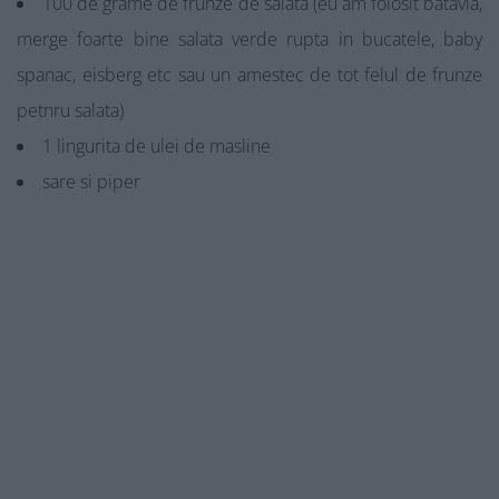
100 de grame de frunze de salata (eu am folosit batavia,
merge foarte bine salata verde rupta in bucatele, baby
spanac, eisberg etc sau un amestec de tot felul de frunze
petnru salata)
1 lingurita de ulei de masline
sare si piper