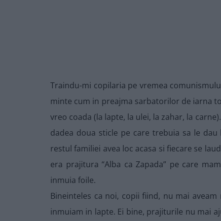
Traindu-mi copilaria pe vremea comunismului
minte cum in preajma sarbatorilor de iarna toat
vreo coada (la lapte, la ulei, la zahar, la car
dadea doua sticle pe care trebuia sa le dau 
restul familiei avea loc acasa si fiecare se la
era prajitura “Alba ca Zapada” pe care mama
inmuia foile.
Bineinteles ca noi, copii fiind, nu mai aveam 
inmuiam in lapte. Ei bine, prajiturile nu mai 