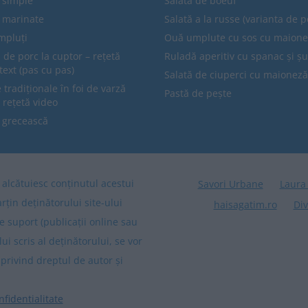
e simple
Salată de boeuf
e marinate
Salată a la russe (varianta de p
mpluți
Ouă umplute cu sos cu maion
 de porc la cuptor – rețetă
Ruladă aperitiv cu spanac și ș
text (pas cu pas)
Salată de ciuperci cu maioneză
tradiționale în foi de varză
Pastă de pește
 rețetă video
 grecească
re alcătuiesc conținutul acestui
Savori Urbane
Laura
arțin deținătorului site-ului
haisagatim.ro
Div
e suport (publicații online sau
lui scris al deținătorului, se vor
privind dreptul de autor și
nfidentialitate