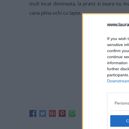
mult incat dimineata, la pranz si seara nu ma
cana plina ochi cu lapte.
www.laura
If you wish 
sensitive in
confirm you
continue se
information 
further disc
participants
Downstream 
Persona