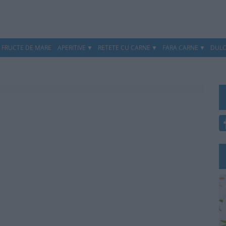
, FRUCTE DE MARE
APERITIVE
RETETE CU CARNE
FARA CARNE
DULC