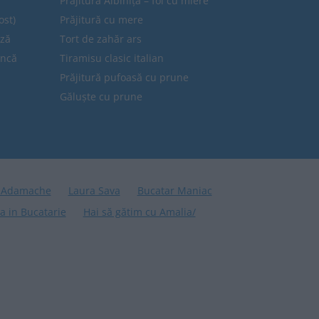
Prăjitura Albinița – foi cu miere
ost)
Prăjitură cu mere
eză
Tort de zahăr ars
uncă
Tiramisu clasic italian
Prăjitură pufoasă cu prune
Găluște cu prune
 Adamache
Laura Sava
Bucatar Maniac
a in Bucatarie
Hai să gătim cu Amalia/