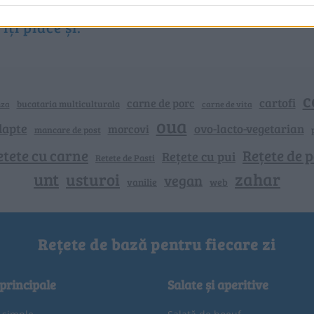
îți place și:
c
cartofi
carne de porc
bucataria multiculturala
nza
carne de vita
oua
lapte
ovo-lacto-vegetarian
morcovi
mancare de post
etete cu carne
Rețete de p
Rețete cu pui
Retete de Pasti
unt
zahar
usturoi
vegan
vanilie
web
Rețete de bază pentru fiecare zi
 principale
Salate și aperitive