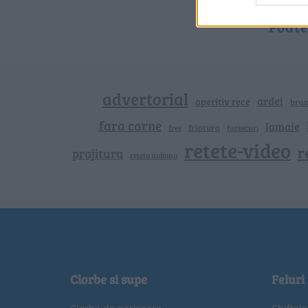
Poate 
advertorial
ardei
aperitiv rece
bra
fara carne
lamaie
friptura
free
fursecuri
retete-video
r
prajitura
reteta italiana
Ciorbe si supe
Feluri