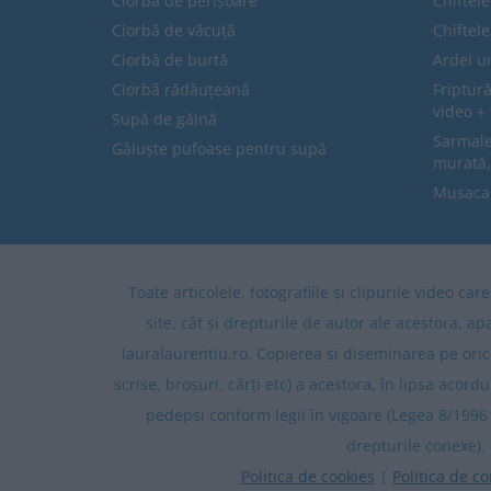
Ciorba de perișoare
Chiftel
Ciorbă de văcuță
Chiftel
Ciorbă de burtă
Ardei u
Ciorbă rădăuțeană
Friptură
video + 
Supă de găină
Sarmale 
Găluște pufoase pentru supă
murată,
Musaca
Toate articolele, fotografiile și clipurile video ca
site, cât și drepturile de autor ale acestora, ap
lauralaurentiu.ro. Copierea și diseminarea pe oric
scrise, broșuri, cărți etc) a acestora, în lipsa acordu
pedepsi conform legii în vigoare (Legea 8/1996 
drepturile conexe).
Politica de cookies
|
Politica de co