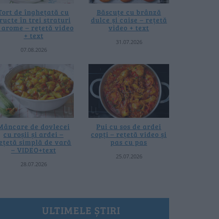
Tort de înghețată cu
Băscuțe cu brânză
ructe în trei straturi
dulce și caise – rețetă
i arome – rețetă video
video + text
+ text
31.07.2026
07.08.2026
Mâncare de dovlecei
Pui cu sos de ardei
cu roșii și ardei –
copți – rețetă video și
ețetă simplă de vară
pas cu pas
– VIDEO+text
25.07.2026
28.07.2026
ULTIMELE ȘTIRI