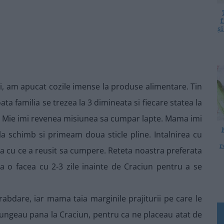
f
ș
, am apucat cozile imense la produse alimentare. Tin
a familia se trezea la 3 dimineata si fiecare statea la
ne). Mie imi revenea misiunea sa cumpar lapte. Mama imi
la schimb si primeam doua sticle pline. Intalnirea cu
r
uda cu ce a reusit sa cumpere. Reteta noastra preferata
 o facea cu 2-3 zile inainte de Craciun pentru a se
rabdare, iar mama taia marginile prajiturii pe care le
ajungeau pana la Craciun, pentru ca ne placeau atat de