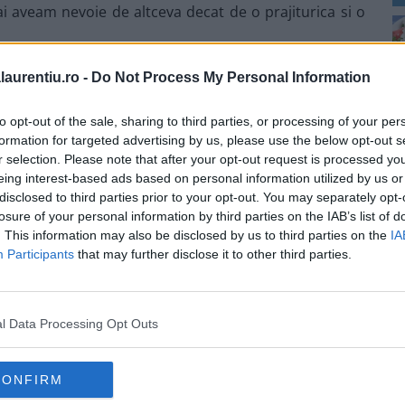
i aveam nevoie de altceva decat de o prajiturica si o
laurentiu.ro -
Do Not Process My Personal Information
to opt-out of the sale, sharing to third parties, or processing of your per
2
formation for targeted advertising by us, please use the below opt-out s
r selection. Please note that after your opt-out request is processed y
eing interest-based ads based on personal information utilized by us or
disclosed to third parties prior to your opt-out. You may separately opt-
losure of your personal information by third parties on the IAB’s list of
. This information may also be disclosed by us to third parties on the
IA
Participants
that may further disclose it to other third parties.
l Data Processing Opt Outs
4
p
CONFIRM