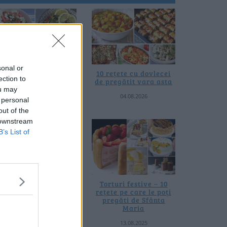
sonal or
0 de rețete de salate
10 rețete cu dovlecei
ection to
de vară fără
de pregătit vara asta
prelucrare termică
ou may
04.08.2026
 personal
06.08.2026
out of the
 downstream
B’s List of
 rețete de gogoșari de
Torturi festive – 10
us la borcan toamna
rețete pe care le poți
asta
pregăti de Sfânta
Maria
24.09.2025
13.08.2025