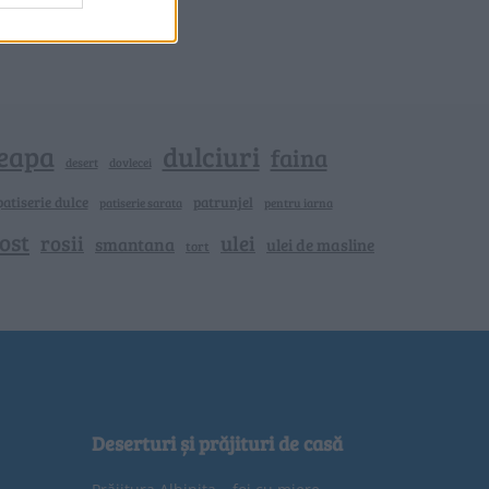
eapa
dulciuri
faina
dovlecei
desert
patiserie dulce
patrunjel
patiserie sarata
pentru iarna
ost
rosii
ulei
smantana
ulei de masline
tort
Deserturi și prăjituri de casă