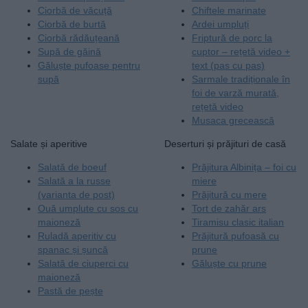
Ciorbă de văcuță
Chiftele marinate
Ciorbă de burtă
Ardei umpluți
Ciorbă rădăuțeană
Friptură de porc la
Supă de găină
cuptor – rețetă video +
Găluște pufoase pentru
text (pas cu pas)
supă
Sarmale tradiționale în
foi de varză murată,
rețetă video
Musaca grecească
Salate și aperitive
Deserturi și prăjituri de casă
Salată de boeuf
Prăjitura Albinița – foi cu
Salată a la russe
miere
(varianta de post)
Prăjitură cu mere
Ouă umplute cu sos cu
Tort de zahăr ars
maioneză
Tiramisu clasic italian
Ruladă aperitiv cu
Prăjitură pufoasă cu
spanac și șuncă
prune
Salată de ciuperci cu
Găluște cu prune
maioneză
Pastă de pește