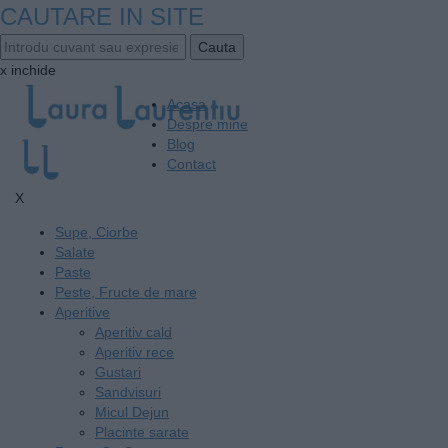
CAUTARE IN SITE
x inchide
Acasa
Despre mine
Blog
Contact
X
Supe, Ciorbe
Salate
Paste
Peste, Fructe de mare
Aperitive
Aperitiv cald
Aperitiv rece
Gustari
Sandvisuri
Micul Dejun
Placinte sarate