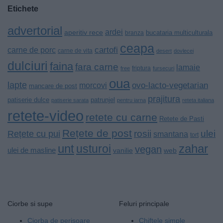
Etichete
advertorial
ardei
aperitiv rece
bucataria multiculturala
branza
ceapa
cartofi
carne de porc
carne de vita
desert
dovlecei
dulciuri
faina
fara carne
lamaie
friptura
free
fursecuri
oua
lapte
ovo-lacto-vegetarian
morcovi
mancare de post
prajitura
patiserie dulce
patrunjel
patiserie sarata
pentru iarna
reteta italiana
retete-video
retete cu carne
Retete de Pasti
Rețete de post
rosii
ulei
Rețete cu pui
smantana
tort
unt
zahar
usturoi
vegan
ulei de masline
vanilie
web
Rețete de bază pentru fiecare zi
Ciorbe si supe
Feluri principale
Ciorba de perișoare
Chiftele simple