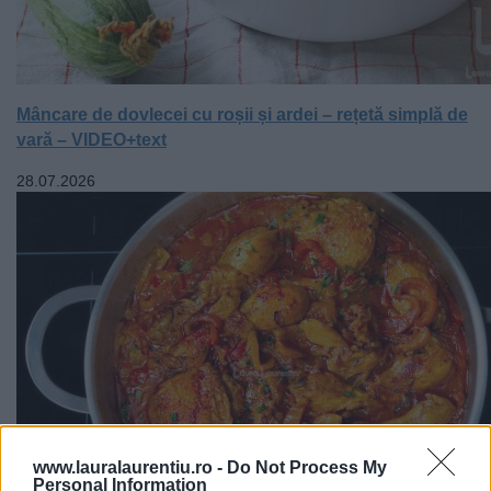
Mâncare de dovlecei cu roșii și ardei – rețetă simplă de
vară – VIDEO+text
28.07.2026
www.lauralaurentiu.ro -
Do Not Process My
Personal Information