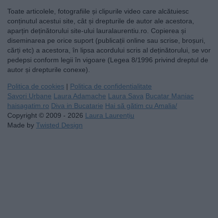
Toate articolele, fotografiile și clipurile video care alcătuiesc
conținutul acestui site, cât și drepturile de autor ale acestora,
aparțin deținătorului site-ului lauralaurentiu.ro. Copierea și
diseminarea pe orice suport (publicații online sau scrise, broșuri,
cărți etc) a acestora, în lipsa acordului scris al deținătorului, se vor
pedepsi conform legii în vigoare (Legea 8/1996 privind dreptul de
autor și drepturile conexe).
Politica de cookies
|
Politica de confidentialitate
Savori Urbane
Laura Adamache
Laura Sava
Bucatar Maniac
haisagatim.ro
Diva in Bucatarie
Hai să gătim cu Amalia/
Copyright © 2009 - 2026
Laura Laurențiu
Made by
Twisted Design