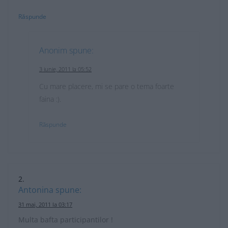
Răspunde
Anonim
spune:
3 iunie, 2011 la 05:52
Cu mare placere, mi se pare o tema foarte
faina :).
Răspunde
Antonina
spune:
31 mai, 2011 la 03:17
Multa bafta participantilor !