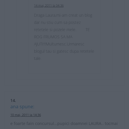
14 mai, 2011 la 04:36
Draga Laura,mi-am creat un blog
dar nu stiu cum sa postez
retetele si pozele mele. TE
ROG FRUMOS SA MA
AJUTI!!!Multumesc.Urmaresc
blogul tau si gatesc dupa retetele
tale.
ana
spune:
10 mai, 2011 la 14:36
e foarte fain concursul…pupici doamnei LAURA.. tocmai