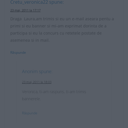
Cretu_veronica22
spune:
23 mai, 2011 la 17:17
Draga Laura,am trimis si eu un e-mail aseara pentu a
primi si eu banner si mi-am exprimat dorinta de a
participa si eu la concurs cu retetele postate de
asemenea si in mail.
Răspunde
Anonim
spune:
23 mai, 2011 la 18:03
Veronica, ti-am raspuns, ti-am trimis
bannerele.
Răspunde