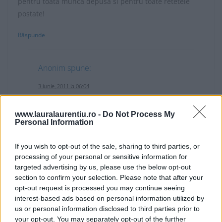
pentru toata munca depusa si pentru toate retetele
postate!
Răspunde
Anonim
spune:
3 iunie, 2011 la 06:04
Oana draga, ma bucur mult ca ai gasit retete
www.lauralaurentiu.ro -
Do Not Process My
ce merita incercate prin „cuina” mea. :) Sa ai
Personal Information
mult noroc si succes in concurs!
If you wish to opt-out of the sale, sharing to third parties, or
Răspunde
processing of your personal or sensitive information for
targeted advertising by us, please use the below opt-out
section to confirm your selection. Please note that after your
opt-out request is processed you may continue seeing
interest-based ads based on personal information utilized by
us or personal information disclosed to third parties prior to
Marina Popa
spune:
your opt-out. You may separately opt-out of the further