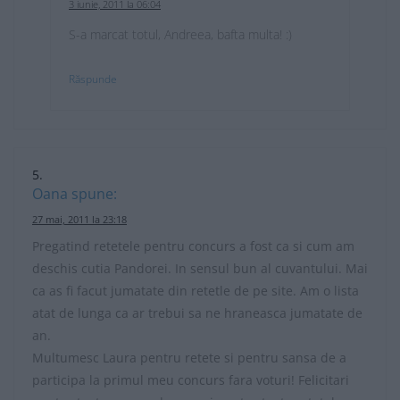
3 iunie, 2011 la 06:04
S-a marcat totul, Andreea, bafta multa! :)
Răspunde
Oana
spune:
27 mai, 2011 la 23:18
Pregatind retetele pentru concurs a fost ca si cum am
deschis cutia Pandorei. In sensul bun al cuvantului. Mai
ca as fi facut jumatate din retetle de pe site. Am o lista
atat de lunga ca ar trebui sa ne hraneasca jumatate de
an.
Multumesc Laura pentru retete si pentru sansa de a
participa la primul meu concurs fara voturi! Felicitari