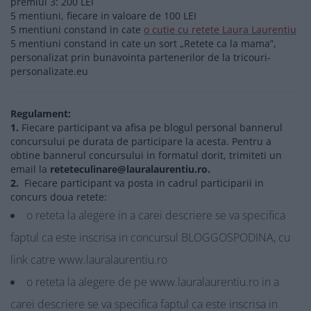
premiul 3: 200 LEI
5 mentiuni, fiecare in valoare de 100 LEI
5 mentiuni constand in cate
o cutie cu retete Laura Laurentiu
5 mentiuni constand in cate un sort „Retete ca la mama”,
personalizat prin bunavointa partenerilor de la tricouri-
personalizate.eu
Regulament:
1.
Fiecare participant va afisa pe blogul personal bannerul
concursului pe durata de participare la acesta. Pentru a
obtine bannerul concursului in formatul dorit, trimiteti un
email la
reteteculinare@lauralaurentiu.ro.
2.
Fiecare participant va posta in cadrul participarii in
concurs doua retete:
o reteta la alegere in a carei descriere se va specifica
faptul ca este inscrisa in concursul BLOGGOSPODINA, cu
link catre www.lauralaurentiu.ro
o reteta la alegere de pe www.lauralaurentiu.ro in a
carei descriere se va specifica faptul ca este inscrisa in