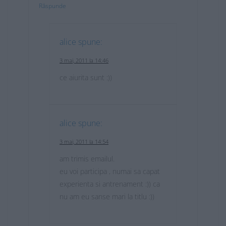
Răspunde
alice
spune:
3 mai, 2011 la 14:46
ce aiurita sunt :))
alice
spune:
3 mai, 2011 la 14:54
am trimis emailul.
eu voi participa , numai sa capat
experienta si antrenament :)) ca
nu am eu sanse mari la titlu :))