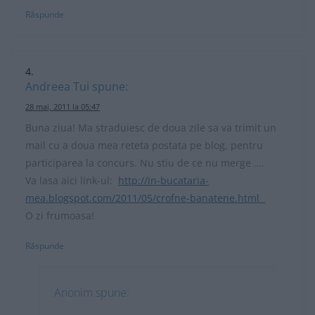
Răspunde
Andreea Tui
spune:
28 mai, 2011 la 05:47
Buna ziua! Ma straduiesc de doua zile sa va trimit un
mail cu a doua mea reteta postata pe blog, pentru
participarea la concurs. Nu stiu de ce nu merge ….
Va lasa aici link-ul:
http://in-bucataria-
mea.blogspot.com/2011/05/crofne-banatene.html
O zi frumoasa!
Răspunde
Anonim
spune: