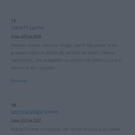
Liana10
spune:
3 mai, 2011 la 16:05
Wauuu…super concurs, draga Laura! Ma alatur si eu
grupului satul si obosit de cersitul de voturi, likeuri,
comentarii…ma pregatesc sa urmez toti pasii ca sa ma
inscriu si eu ;-) pupici
Răspunde
iasmina pitiga
spune:
3 mai, 2011 la 15:57
Foarte frumos concursul, am sa ma inscriu si eu zilele