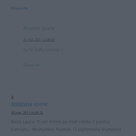
Răspunde
Anonim
spune:
31 mai, 2011 la 08:49
Sa fie bafta tuturor! :)
Răspunde
Antonina
spune:
30 mai, 2011 la 06:32
Buna Laura. TI-am trimis pe mail reteta 2 pentru
Concurs… Multumesc frumos. O saptamana frumoasa