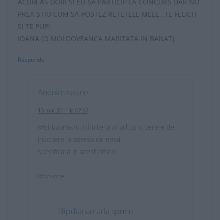
ACUM AS DORI SI EU SA PARTICIP LA CONCURS DAR NU
PREA STIU CUM SA POSTEZ RETETELE MELE…TE FELICIT
SI TE PUP!
IOANA (O MOLDOVEANCA MARITATA IN BANAT)
Răspunde
Anonim
spune:
13 mai, 2011 la 07:57
@Sirbuiana76, trimite un mail cu o cerere de
inscriere la adresa de email
specificata in acest articol.
Răspunde
filipdianamaria
spune: