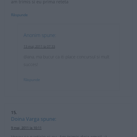
am trimis si eu prima reteta
Răspunde
Anonim
spune:
13 mai, 2011 la 07:33
@ana, ma bucur ca iti place concursul si mult
succes!
Răspunde
Doina Varga
spune:
9 mai, 2011 la 10:11
Vreau sa particip si eu. Am trimis deja email. :)