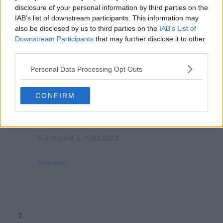
disclosure of your personal information by third parties on the
27 mai, 2011 la 09:20
IAB’s list of downstream participants. This information may
Buna ziua,
also be disclosed by us to third parties on the
IAB’s List of
Am trimis si eu mail pentru benner,credeti ca mai am
Downstream Participants
that may further disclose it to other
timp sa ma inscriu si eu lșa concurs?
third parties.
Personal Data Processing Opt Outs
Răspunde
CONFIRM
Anonim
spune:
3 iunie, 2011 la 06:06
S-a rezolvat :), multa bafta!
Răspunde