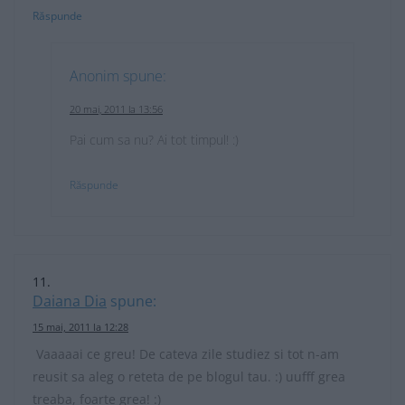
Răspunde
Anonim
spune:
20 mai, 2011 la 13:56
Pai cum sa nu? Ai tot timpul! :)
Răspunde
Daiana Dia
spune:
15 mai, 2011 la 12:28
Vaaaaai ce greu! De cateva zile studiez si tot n-am
reusit sa aleg o reteta de pe blogul tau. :) uufff grea
treaba, foarte grea! :)