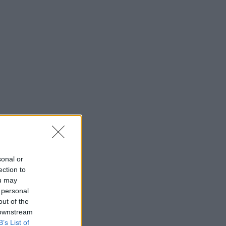
sonal or
ection to
ou may
 personal
out of the
 downstream
B’s List of