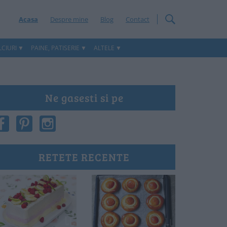
Acasa
Despre mine
Blog
Contact
CIURI
PAINE, PATISERIE
ALTELE
Ne gasesti si pe
RETETE RECENTE