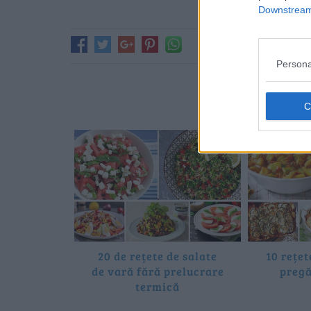
Downstream 
Persona
Poate 
20 de rețete de salate
10 rețet
de vară fără prelucrare
pregă
termică