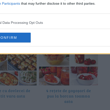
Participants
that may further disclose it to other third parties.
l Data Processing Opt Outs
îți place și:
CONFIRM
e cu dovlecei de
4 rețete de gogoșari de
tit vara asta
pus la borcan toamna
asta
p