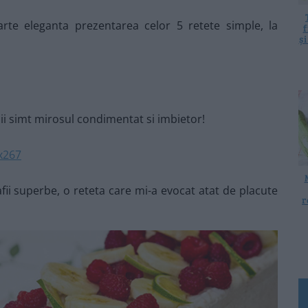
rte eleganta prezentarea celor 5 retete simple, la
f
ș
 ii simt mirosul condimentat si imbietor!
fii superbe, o reteta care mi-a evocat atat de placute
r