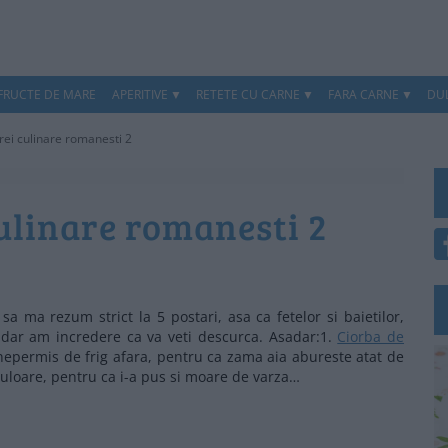
 FRUCTE DE MARE
APERITIVE
RETETE CU CARNE
FARA CARNE
DUL
ei culinare romanesti 2
ulinare romanesti 2
a ma rezum strict la 5 postari, asa ca fetelor si baietilor,
, dar am incredere ca va veti descurca. Asadar:1.
Ciorba de
nepermis de frig afara, pentru ca zama aia abureste atat de
culoare, pentru ca i-a pus si moare de varza…