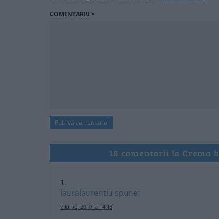
COMENTARIU
*
18 comentarii la Crema b
lauralaurentiu
spune:
7 iunie, 2010 la 14:15