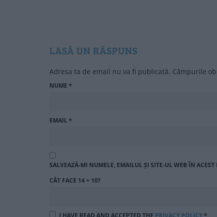
LASĂ UN RĂSPUNS
Adresa ta de email nu va fi publicată.
Câmpurile obl
NUME
*
EMAIL
*
SALVEAZĂ-MI NUMELE, EMAILUL ȘI SITE-UL WEB ÎN ACES
CÂT FACE 14 + 10?
I HAVE READ AND ACCEPTED THE
PRIVACY POLICY
*