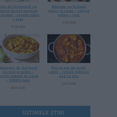
Tort de înghețată cu
Băscuțe cu brânză
ructe în trei straturi
dulce și caise – rețetă
i arome – rețetă video
video + text
+ text
31.07.2026
07.08.2026
Mâncare de dovlecei
Pui cu sos de ardei
cu roșii și ardei –
copți – rețetă video și
ețetă simplă de vară
pas cu pas
– VIDEO+text
25.07.2026
28.07.2026
ULTIMELE ȘTIRI