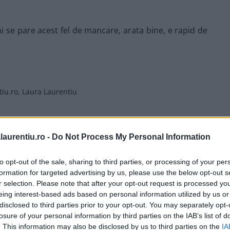
i se pare acest fel de mancare, arata bine, e rapid de
tiu.ro, Laura Laurentiu
laurentiu.ro -
Do Not Process My Personal Information
to opt-out of the sale, sharing to third parties, or processing of your per
formation for targeted advertising by us, please use the below opt-out s
r selection. Please note that after your opt-out request is processed y
eing interest-based ads based on personal information utilized by us or
disclosed to third parties prior to your opt-out. You may separately opt-
losure of your personal information by third parties on the IAB’s list of
. This information may also be disclosed by us to third parties on the
IA