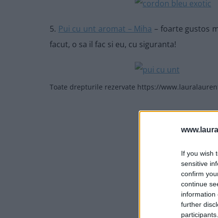
5.
Pui cu unt aromat – Miha
– foarte gustos m
facut, o sa il fac si eu, cu siguranta!
Toate drepturile rezervate https://www.lauralauren
www.laura
If you wish 
sensitive in
confirm you
continue se
information 
further disc
participants