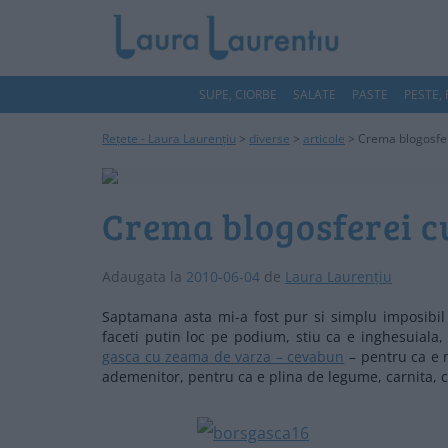
SUPE, CIORBE
SALATE
PASTE
PESTE,
Rețete - Laura Laurențiu
>
diverse
>
articole
>
Crema blogosfer
Crema blogosferei c
Adaugata la
2010-06-04
de
Laura Laurențiu
Saptamana asta mi-a fost pur si simplu imposibil s
faceti putin loc pe podium, stiu ca e inghesuiala
gasca cu zeama de varza – cevabun
– pentru ca e 
ademenitor, pentru ca e plina de legume, carnita, 