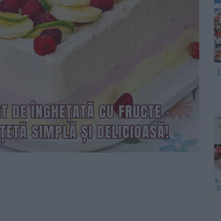
2
4
p