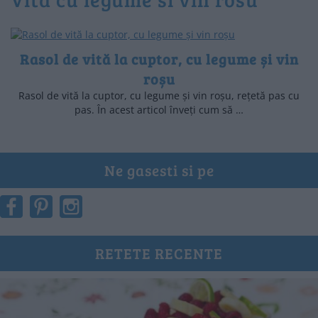
Rasol de vită la cuptor, cu legume și vin
roșu
Rasol de vită la cuptor, cu legume și vin roșu, rețetă pas cu
pas. În acest articol înveți cum să …
Ne gasesti si pe
RETETE RECENTE