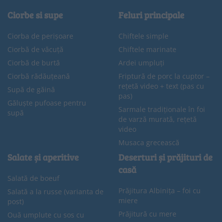
Ciorbe si supe
Feluri principale
Ciorba de perișoare
Chiftele simple
Ciorbă de văcuță
Chiftele marinate
Ciorbă de burtă
Ardei umpluți
Ciorbă rădăuțeană
Friptură de porc la cuptor –
rețetă video + text (pas cu
Supă de găină
pas)
Găluște pufoase pentru
Sarmale tradiționale în foi
supă
de varză murată, rețetă
video
Musaca grecească
Salate și aperitive
Deserturi și prăjituri de
casă
Salată de boeuf
Prăjitura Albinița – foi cu
Salată a la russe (varianta de
miere
post)
Prăjitură cu mere
Ouă umplute cu sos cu