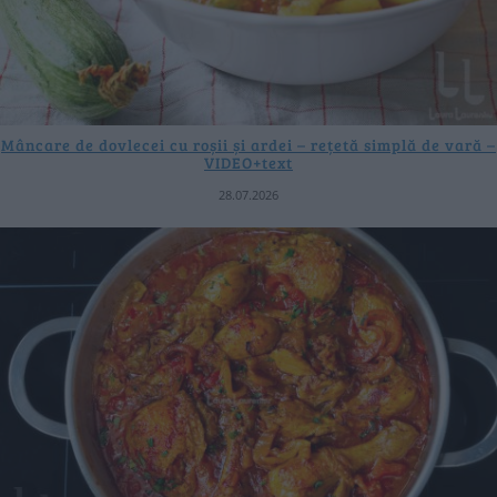
Mâncare de dovlecei cu roșii și ardei – rețetă simplă de vară –
VIDEO+text
28.07.2026