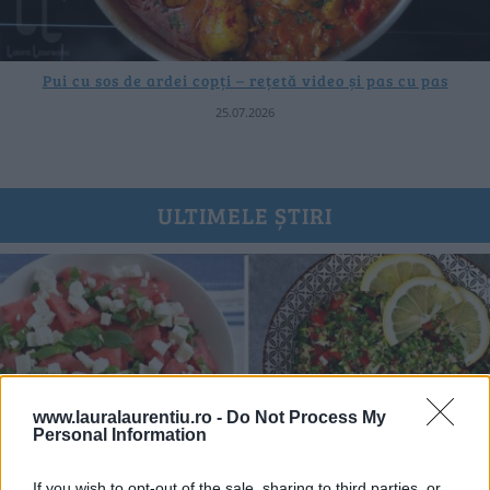
Pui cu sos de ardei copți – rețetă video și pas cu pas
25.07.2026
ULTIMELE ȘTIRI
www.lauralaurentiu.ro -
Do Not Process My
Personal Information
If you wish to opt-out of the sale, sharing to third parties, or