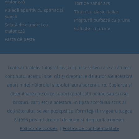
maioneză
Tort de zahăr ars
Ruladă aperitiv cu spanac și
Tiramisu clasic italian
șuncă
Prăjitură pufoasă cu prune
Salată de ciuperci cu
Găluște cu prune
maioneză
Pastă de pește
Toate articolele, fotografiile și clipurile video care alcătuiesc
conținutul acestui site, cât și drepturile de autor ale acestora,
aparțin deținătorului site-ului lauralaurentiu.ro. Copierea și
diseminarea pe orice suport (publicații online sau scrise,
broșuri, cărți etc) a acestora, în lipsa acordului scris al
deținătorului, se vor pedepsi conform legii în vigoare (Legea
8/1996 privind dreptul de autor și drepturile conexe).
Politica de cookies
|
Politica de confidentialitate