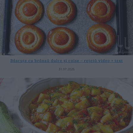
Băscuțe cu brânză dulce și caise – rețetă video + text
31.07.2026