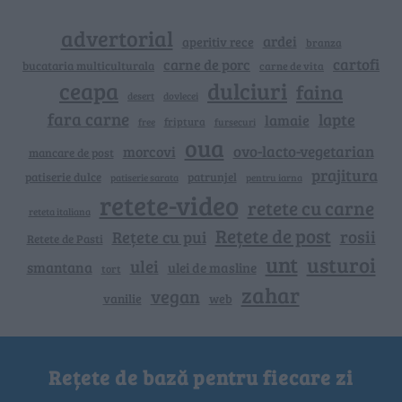
advertorial
ardei
aperitiv rece
branza
cartofi
carne de porc
bucataria multiculturala
carne de vita
ceapa
dulciuri
faina
dovlecei
desert
fara carne
lapte
lamaie
friptura
free
fursecuri
oua
ovo-lacto-vegetarian
morcovi
mancare de post
prajitura
patiserie dulce
patrunjel
patiserie sarata
pentru iarna
retete-video
retete cu carne
reteta italiana
Rețete de post
rosii
Rețete cu pui
Retete de Pasti
unt
usturoi
ulei
smantana
ulei de masline
tort
zahar
vegan
vanilie
web
Rețete de bază pentru fiecare zi