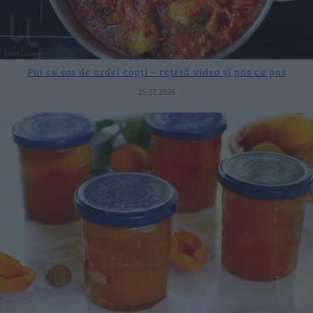
Pui cu sos de ardei copți – rețetă video și pas cu pas
25.07.2026