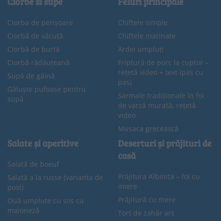
Ciorbe si supe
Feluri principale
Ciorba de perișoare
Chiftele simple
Ciorbă de văcuță
Chiftele marinate
Ciorbă de burtă
Ardei umpluți
Ciorbă rădăuțeană
Friptură de porc la cuptor –
rețetă video + text (pas cu
Supă de găină
pas)
Găluște pufoase pentru
Sarmale tradiționale în foi
supă
de varză murată, rețetă
video
Musaca grecească
Salate și aperitive
Deserturi și prăjituri de
casă
Salată de boeuf
Prăjitura Albinița – foi cu
Salată a la russe (varianta de
miere
post)
Prăjitură cu mere
Ouă umplute cu sos cu
maioneză
Tort de zahăr ars