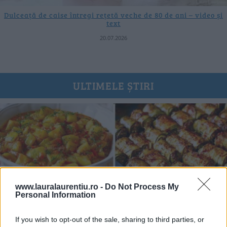
Dulceață de caise întregi rețetă veche de 80 de ani – video și
text
20.07.2026
ULTIMELE ȘTIRI
www.lauralaurentiu.ro -
Do Not Process My
Personal Information
If you wish to opt-out of the sale, sharing to third parties, or