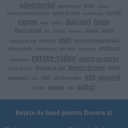
advertorial
ardei
aperitiv rece
branza
cartofi
carne de porc
bucataria multiculturala
carne de vita
ceapa
dulciuri
faina
dovlecei
desert
fara carne
lapte
lamaie
friptura
free
fursecuri
oua
ovo-lacto-vegetarian
morcovi
mancare de post
prajitura
patiserie dulce
patrunjel
patiserie sarata
pentru iarna
retete-video
retete cu carne
reteta italiana
Rețete de post
rosii
Rețete cu pui
Retete de Pasti
unt
usturoi
ulei
smantana
ulei de masline
tort
zahar
vegan
vanilie
web
Rețete de bază pentru fiecare zi