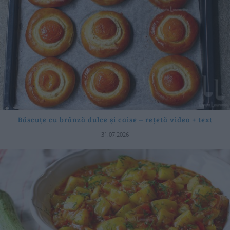
Băscuțe cu brânză dulce și caise – rețetă video + text
31.07.2026