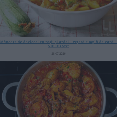
Mâncare de dovlecei cu roșii și ardei – rețetă simplă de vară –
VIDEO+text
28.07.2026