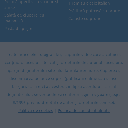
Ruladă aperitiv cu spanac și
Tiramisu clasic italian
șuncă
Prăjitură pufoasă cu prune
Salată de ciuperci cu
Găluște cu prune
maioneză
Pastă de pește
Toate articolele, fotografiile și clipurile video care alcătuiesc
conținutul acestui site, cât și drepturile de autor ale acestora,
aparțin deținătorului site-ului lauralaurentiu.ro. Copierea și
diseminarea pe orice suport (publicații online sau scrise,
broșuri, cărți etc) a acestora, în lipsa acordului scris al
deținătorului, se vor pedepsi conform legii în vigoare (Legea
8/1996 privind dreptul de autor și drepturile conexe).
Politica de cookies
|
Politica de confidentialitate