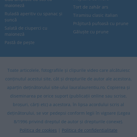
maioneză
Tort de zahăr ars
Ruladă aperitiv cu spanac și
Tiramisu clasic italian
șuncă
Prăjitură pufoasă cu prune
Salată de ciuperci cu
Găluște cu prune
maioneză
Pastă de pește
Toate articolele, fotografiile și clipurile video care alcătuiesc
conținutul acestui site, cât și drepturile de autor ale acestora,
aparțin deținătorului site-ului lauralaurentiu.ro. Copierea și
diseminarea pe orice suport (publicații online sau scrise,
broșuri, cărți etc) a acestora, în lipsa acordului scris al
deținătorului, se vor pedepsi conform legii în vigoare (Legea
8/1996 privind dreptul de autor și drepturile conexe).
Politica de cookies
|
Politica de confidentialitate