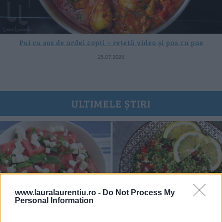
Pui cu sos de ardei copți – rețetă video și pas cu pas
25.07.2026
ULTIMELE ȘTIRI
www.lauralaurentiu.ro -
Do Not Process My
Personal Information