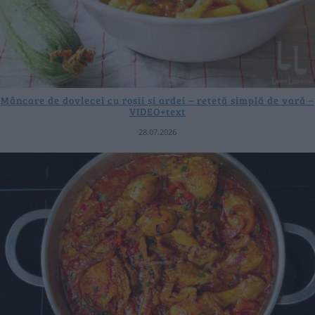
Mâncare de dovlecei cu roșii și ardei – rețetă simplă de vară –
VIDEO+text
28.07.2026