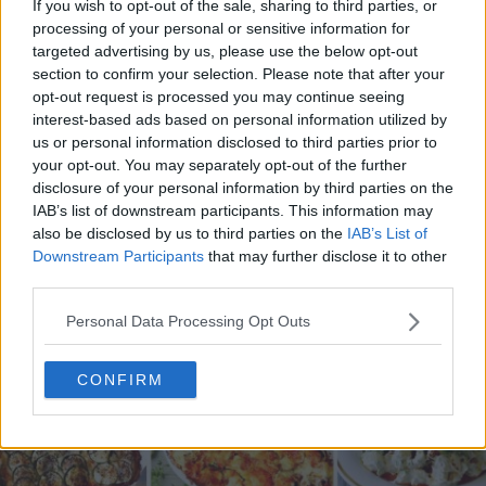
If you wish to opt-out of the sale, sharing to third parties, or
processing of your personal or sensitive information for
targeted advertising by us, please use the below opt-out
section to confirm your selection. Please note that after your
opt-out request is processed you may continue seeing
interest-based ads based on personal information utilized by
20 de rețete de salate de vară fără prelucrare termică
us or personal information disclosed to third parties prior to
06.08.2026
your opt-out. You may separately opt-out of the further
disclosure of your personal information by third parties on the
IAB’s list of downstream participants. This information may
also be disclosed by us to third parties on the
IAB’s List of
Downstream Participants
that may further disclose it to other
third parties.
Personal Data Processing Opt Outs
CONFIRM