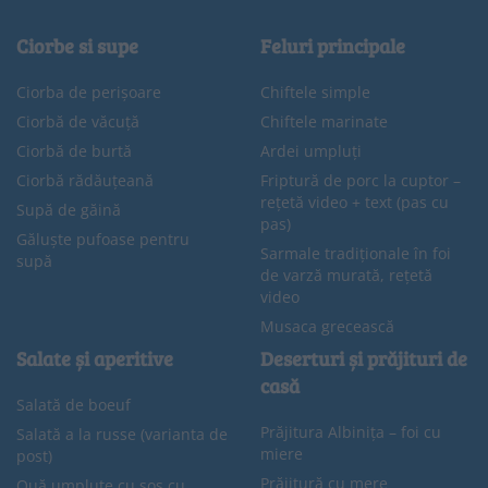
Ciorbe si supe
Feluri principale
Ciorba de perișoare
Chiftele simple
Ciorbă de văcuță
Chiftele marinate
Ciorbă de burtă
Ardei umpluți
Ciorbă rădăuțeană
Friptură de porc la cuptor –
rețetă video + text (pas cu
Supă de găină
pas)
Găluște pufoase pentru
Sarmale tradiționale în foi
supă
de varză murată, rețetă
video
Musaca grecească
Salate și aperitive
Deserturi și prăjituri de
casă
Salată de boeuf
Prăjitura Albinița – foi cu
Salată a la russe (varianta de
miere
post)
Prăjitură cu mere
Ouă umplute cu sos cu