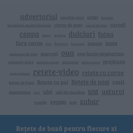
advertorial
ardei
aperitiv rece
branza
cartofi
carne de porc
bucataria multiculturala
carne de vita
ceapa
dulciuri
faina
dovlecei
desert
fara carne
lapte
lamaie
friptura
free
fursecuri
oua
ovo-lacto-vegetarian
morcovi
mancare de post
prajitura
patiserie dulce
patrunjel
patiserie sarata
pentru iarna
retete-video
retete cu carne
reteta italiana
Rețete de post
rosii
Rețete cu pui
Retete de Pasti
unt
usturoi
ulei
smantana
ulei de masline
tort
zahar
vegan
vanilie
web
Rețete de bază pentru fiecare zi