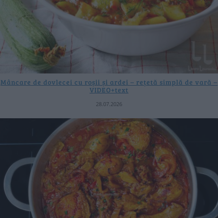
Mâncare de dovlecei cu roșii și ardei – rețetă simplă de vară –
VIDEO+text
28.07.2026