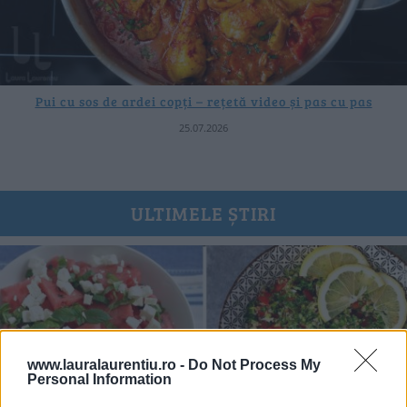
Pui cu sos de ardei copți – rețetă video și pas cu pas
25.07.2026
ULTIMELE ȘTIRI
www.lauralaurentiu.ro -
Do Not Process My
Personal Information