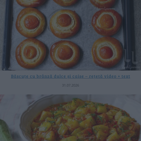
Băscuțe cu brânză dulce și caise – rețetă video + text
31.07.2026