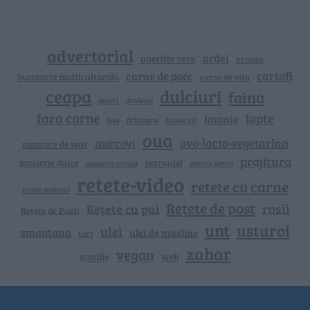
advertorial
ardei
aperitiv rece
branza
cartofi
carne de porc
bucataria multiculturala
carne de vita
ceapa
dulciuri
faina
dovlecei
desert
fara carne
lapte
lamaie
friptura
free
fursecuri
oua
ovo-lacto-vegetarian
morcovi
mancare de post
prajitura
patiserie dulce
patrunjel
patiserie sarata
pentru iarna
retete-video
retete cu carne
reteta italiana
Rețete de post
rosii
Rețete cu pui
Retete de Pasti
unt
usturoi
ulei
smantana
ulei de masline
tort
zahar
vegan
vanilie
web