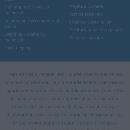
Prăjitură cu mere
Ouă umplute cu sos cu
maioneză
Tort de zahăr ars
Ruladă aperitiv cu spanac și
Tiramisu clasic italian
șuncă
Prăjitură pufoasă cu prune
Salată de ciuperci cu
Găluște cu prune
maioneză
Pastă de pește
Toate articolele, fotografiile și clipurile video care alcătuiesc
conținutul acestui site, cât și drepturile de autor ale acestora,
aparțin deținătorului site-ului lauralaurentiu.ro. Copierea și
diseminarea pe orice suport (publicații online sau scrise,
broșuri, cărți etc) a acestora, în lipsa acordului scris al
deținătorului, se vor pedepsi conform legii în vigoare (Legea
8/1996 privind dreptul de autor și drepturile conexe).