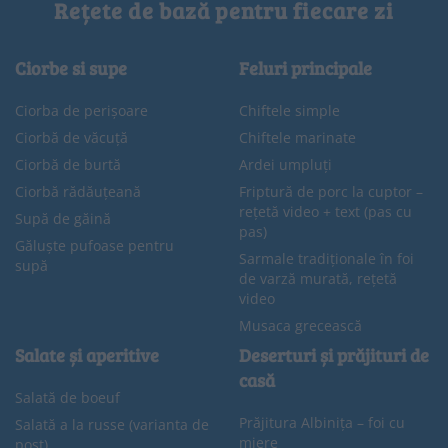
Rețete de bază pentru fiecare zi
Ciorbe si supe
Feluri principale
Ciorba de perișoare
Chiftele simple
Ciorbă de văcuță
Chiftele marinate
Ciorbă de burtă
Ardei umpluți
Ciorbă rădăuțeană
Friptură de porc la cuptor –
rețetă video + text (pas cu
Supă de găină
pas)
Găluște pufoase pentru
Sarmale tradiționale în foi
supă
de varză murată, rețetă
video
Musaca grecească
Salate și aperitive
Deserturi și prăjituri de
casă
Salată de boeuf
Prăjitura Albinița – foi cu
Salată a la russe (varianta de
miere
post)