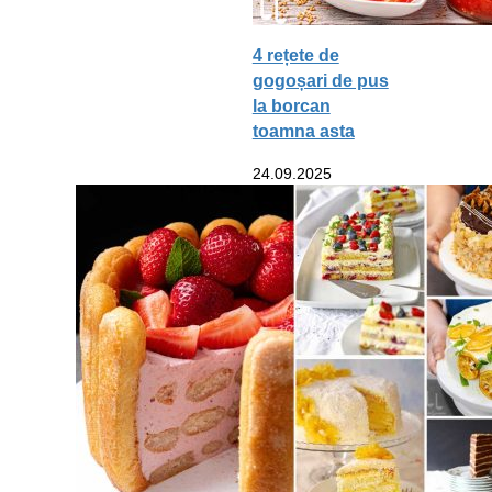
4 rețete de
gogoșari de pus
la borcan
toamna asta
24.09.2025