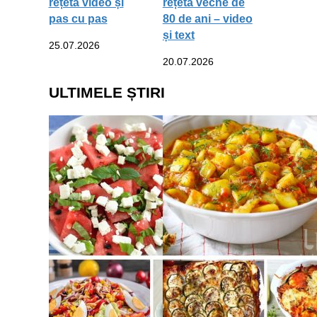
rețetă video și
rețetă veche de
pas cu pas
80 de ani – video
și text
25.07.2026
20.07.2026
ULTIMELE ȘTIRI