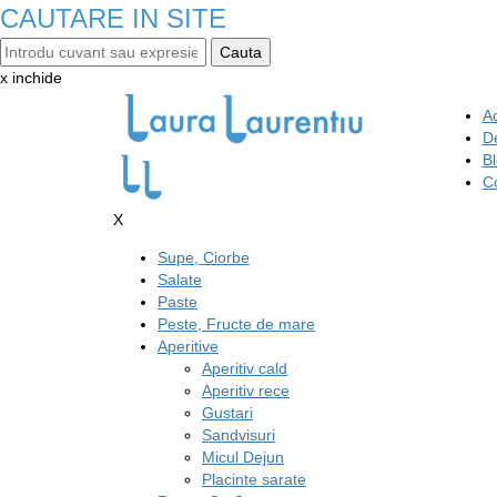
CAUTARE IN SITE
x inchide
A
D
B
C
X
Supe, Ciorbe
Salate
Paste
Peste, Fructe de mare
Aperitive
Aperitiv cald
Aperitiv rece
Gustari
Sandvisuri
Micul Dejun
Placinte sarate