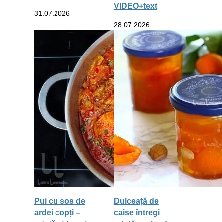
VIDEO+text
31.07.2026
28.07.2026
Pui cu sos de
Dulceață de
ardei copți –
caise întregi