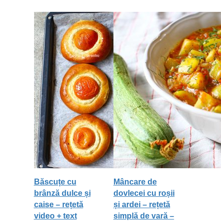
Băscuțe cu
Mâncare de
brânză dulce și
dovlecei cu roșii
caise – rețetă
și ardei – rețetă
video + text
simplă de vară –