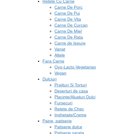
Retete Cu Carne
Carne De Porc
Carne De Pui
Carne De Vita
Carne De Curcan
Carne De Miel
Carne De Rata
Carne de Iepure
Vanat
Altele
Fara Carne
Ovo-Lacto-Vegetarian
Vegan
Dulciuri
Prajituri Si Torturi
Deserturi de casa
Placinte/Aluaturi Dulci
Fursecuri
Retete de Chec
Inghetate/Creme
Paine, patiserie
Patiserie dulce
Patiserie sarata