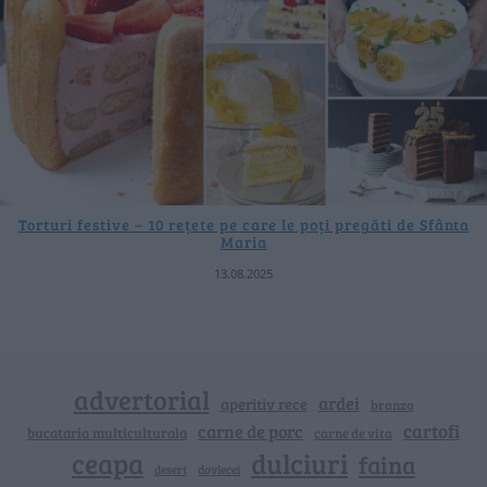
Torturi festive – 10 rețete pe care le poți pregăti de Sfânta
Maria
13.08.2025
advertorial
ardei
aperitiv rece
branza
cartofi
carne de porc
bucataria multiculturala
carne de vita
ceapa
dulciuri
faina
dovlecei
desert