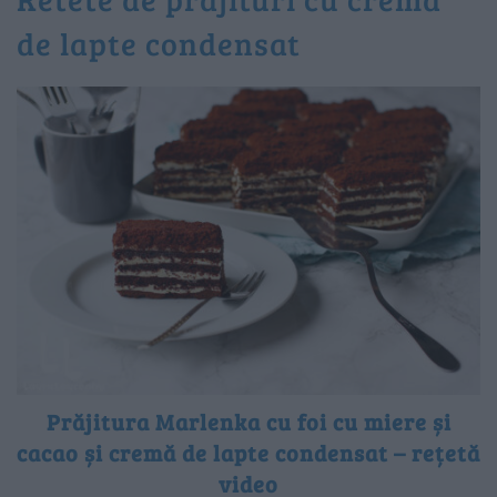
de lapte condensat
Prăjitura Marlenka cu foi cu miere și
cacao și cremă de lapte condensat – rețetă
video