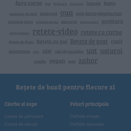
fara carne
lapte
lamaie
friptura
free
fursecuri
oua
ovo-lacto-vegetarian
morcovi
mancare de post
prajitura
patiserie dulce
patrunjel
patiserie sarata
pentru iarna
retete-video
retete cu carne
reteta italiana
Rețete de post
rosii
Rețete cu pui
Retete de Pasti
unt
usturoi
ulei
smantana
ulei de masline
tort
zahar
vegan
vanilie
web
Rețete de bază pentru fiecare zi
Ciorbe si supe
Feluri principale
Ciorba de perișoare
Chiftele simple
Ciorbă de văcuță
Chiftele marinate