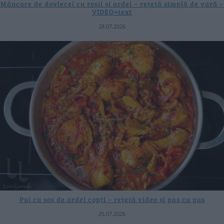
Mâncare de dovlecei cu roșii și ardei – rețetă simplă de vară –
VIDEO+text
28.07.2026
Pui cu sos de ardei copți – rețetă video și pas cu pas
25.07.2026