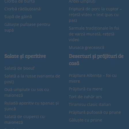
Ciorbă de burtă
Ardei umpluți
Ciorbă rădăuțeană
Friptură de porc la cuptor –
rețetă video + text (pas cu
Supă de găină
pas)
Găluște pufoase pentru
Sarmale tradiționale în foi
supă
de varză murată, rețetă
video
Musaca grecească
Salate și aperitive
Deserturi și prăjituri de
casă
Salată de boeuf
Prăjitura Albinița – foi cu
Salată a la russe (varianta de
miere
post)
Prăjitură cu mere
Ouă umplute cu sos cu
maioneză
Tort de zahăr ars
Ruladă aperitiv cu spanac și
Tiramisu clasic italian
șuncă
Prăjitură pufoasă cu prune
Salată de ciuperci cu
Găluște cu prune
maioneză