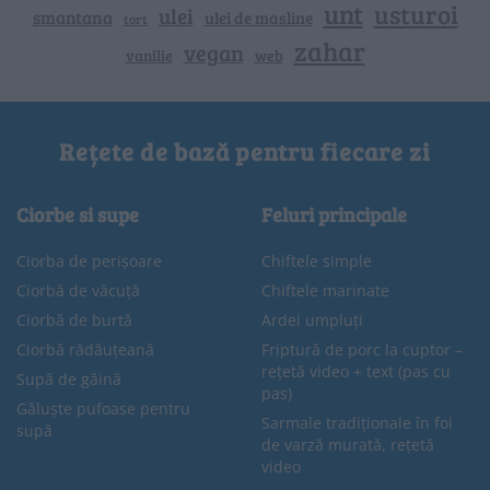
unt
usturoi
ulei
smantana
ulei de masline
tort
zahar
vegan
vanilie
web
Rețete de bază pentru fiecare zi
Ciorbe si supe
Feluri principale
Ciorba de perișoare
Chiftele simple
Ciorbă de văcuță
Chiftele marinate
Ciorbă de burtă
Ardei umpluți
Ciorbă rădăuțeană
Friptură de porc la cuptor –
rețetă video + text (pas cu
Supă de găină
pas)
Găluște pufoase pentru
Sarmale tradiționale în foi
supă
de varză murată, rețetă
video