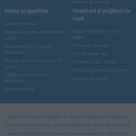
Musaca grecească
Salate și aperitive
Deserturi și prăjituri de
casă
Salată de boeuf
Prăjitura Albinița – foi cu
Salată a la russe (varianta de
miere
post)
Prăjitură cu mere
Ouă umplute cu sos cu
maioneză
Tort de zahăr ars
Ruladă aperitiv cu spanac și
Tiramisu clasic italian
șuncă
Prăjitură pufoasă cu prune
Salată de ciuperci cu
Găluște cu prune
maioneză
Pastă de pește
Toate articolele, fotografiile și clipurile video care alcătuiesc
conținutul acestui site, cât și drepturile de autor ale acestora,
aparțin deținătorului site-ului lauralaurentiu.ro. Copierea și