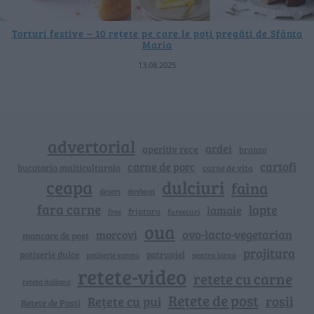
Torturi festive – 10 rețete pe care le poți pregăti de Sfânta
Maria
13.08.2025
advertorial
ardei
aperitiv rece
branza
cartofi
carne de porc
bucataria multiculturala
carne de vita
ceapa
dulciuri
faina
dovlecei
desert
fara carne
lapte
lamaie
friptura
free
fursecuri
oua
ovo-lacto-vegetarian
morcovi
mancare de post
prajitura
patiserie dulce
patrunjel
patiserie sarata
pentru iarna
retete-video
retete cu carne
reteta italiana
Rețete de post
rosii
Rețete cu pui
Retete de Pasti