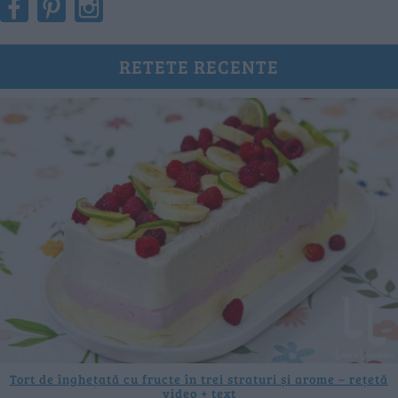
RETETE RECENTE
Tort de înghețată cu fructe în trei straturi și arome – rețetă
video + text