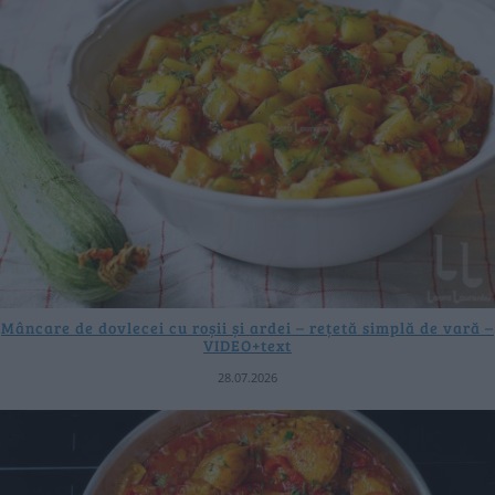
Mâncare de dovlecei cu roșii și ardei – rețetă simplă de vară –
VIDEO+text
28.07.2026