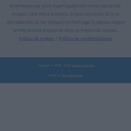
diseminarea pe orice suport (publicații online sau scrise,
broșuri, cărți etc) a acestora, în lipsa acordului scris al
deținătorului, se vor pedepsi conform legii în vigoare (Legea
8/1996 privind dreptul de autor și drepturile conexe).
Politica de cookies
|
Politica de confidentialitate
Copyright © 2009 - 2026
Laura Laurențiu
Made by
Twisted Design