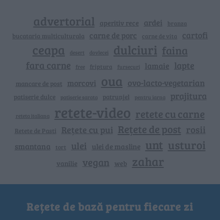
advertorial
ardei
aperitiv rece
branza
cartofi
carne de porc
bucataria multiculturala
carne de vita
ceapa
dulciuri
faina
dovlecei
desert
fara carne
lapte
lamaie
friptura
free
fursecuri
oua
ovo-lacto-vegetarian
morcovi
mancare de post
prajitura
patiserie dulce
patrunjel
patiserie sarata
pentru iarna
retete-video
retete cu carne
reteta italiana
Rețete de post
rosii
Rețete cu pui
Retete de Pasti
unt
usturoi
ulei
smantana
ulei de masline
tort
zahar
vegan
vanilie
web
Rețete de bază pentru fiecare zi