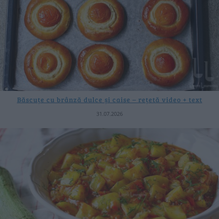
Băscuțe cu brânză dulce și caise – rețetă video + text
31.07.2026