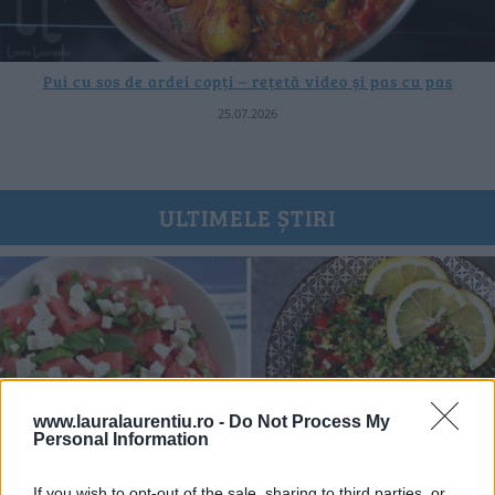
Pui cu sos de ardei copți – rețetă video și pas cu pas
25.07.2026
ULTIMELE ȘTIRI
www.lauralaurentiu.ro -
Do Not Process My
Personal Information
If you wish to opt-out of the sale, sharing to third parties, or