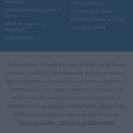
maioneză
Tort de zahăr ars
Ruladă aperitiv cu spanac și
Tiramisu clasic italian
șuncă
Prăjitură pufoasă cu prune
Salată de ciuperci cu
Găluște cu prune
maioneză
Pastă de pește
Toate articolele, fotografiile și clipurile video care alcătuiesc
conținutul acestui site, cât și drepturile de autor ale acestora,
aparțin deținătorului site-ului lauralaurentiu.ro. Copierea și
diseminarea pe orice suport (publicații online sau scrise,
broșuri, cărți etc) a acestora, în lipsa acordului scris al
deținătorului, se vor pedepsi conform legii în vigoare (Legea
8/1996 privind dreptul de autor și drepturile conexe).
Politica de cookies
|
Politica de confidentialitate