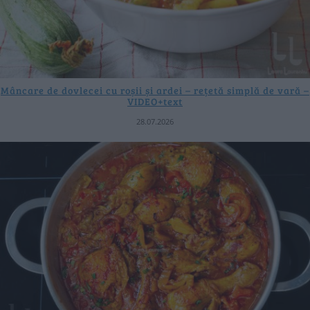
Mâncare de dovlecei cu roșii și ardei – rețetă simplă de vară –
VIDEO+text
28.07.2026