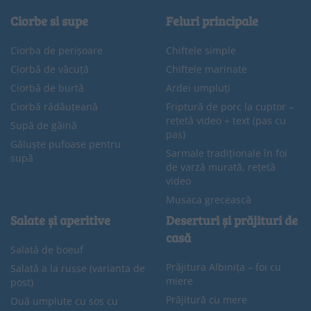
Ciorbe si supe
Feluri principale
Ciorba de perișoare
Chiftele simple
Ciorbă de văcuță
Chiftele marinate
Ciorbă de burtă
Ardei umpluți
Ciorbă rădăuțeană
Friptură de porc la cuptor –
rețetă video + text (pas cu
Supă de găină
pas)
Găluște pufoase pentru
Sarmale tradiționale în foi
supă
de varză murată, rețetă
video
Musaca grecească
Salate și aperitive
Deserturi și prăjituri de
casă
Salată de boeuf
Prăjitura Albinița – foi cu
Salată a la russe (varianta de
miere
post)
Prăjitură cu mere
Ouă umplute cu sos cu