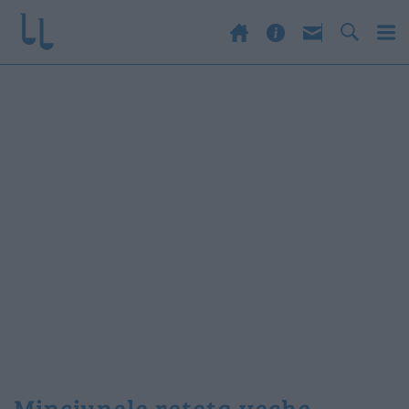
minciunele reteta veche