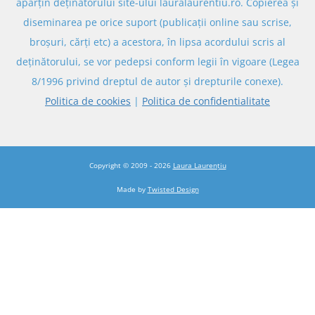
aparțin deținătorului site-ului lauralaurentiu.ro. Copierea și
diseminarea pe orice suport (publicații online sau scrise,
broșuri, cărți etc) a acestora, în lipsa acordului scris al
deținătorului, se vor pedepsi conform legii în vigoare (Legea
8/1996 privind dreptul de autor și drepturile conexe).
Politica de cookies
|
Politica de confidentialitate
Copyright © 2009 - 2026
Laura Laurențiu
Made by
Twisted Design