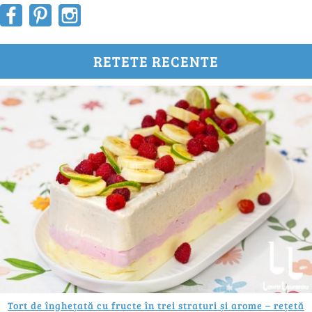
RETETE RECENTE
Tort de înghețată cu fructe în trei straturi și arome – rețetă