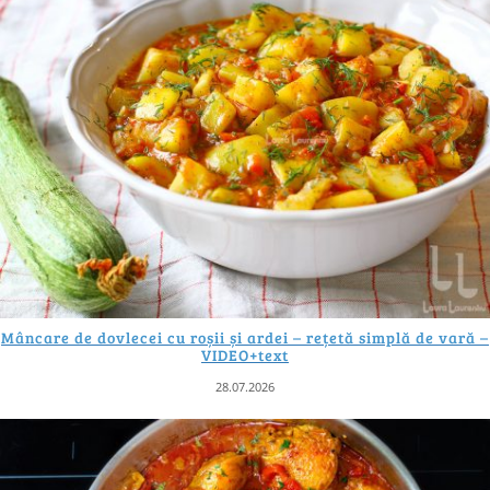
Mâncare de dovlecei cu roșii și ardei – rețetă simplă de vară –
VIDEO+text
28.07.2026