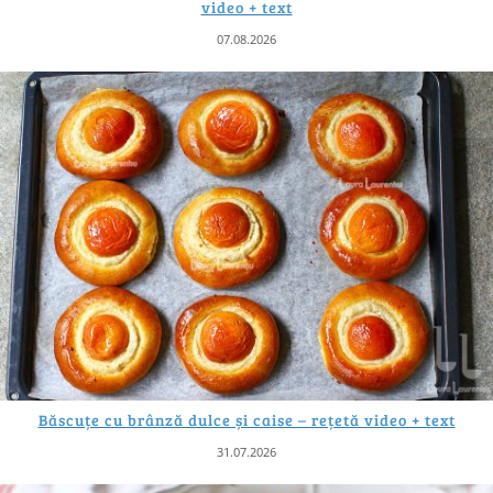
video + text
07.08.2026
Băscuțe cu brânză dulce și caise – rețetă video + text
31.07.2026