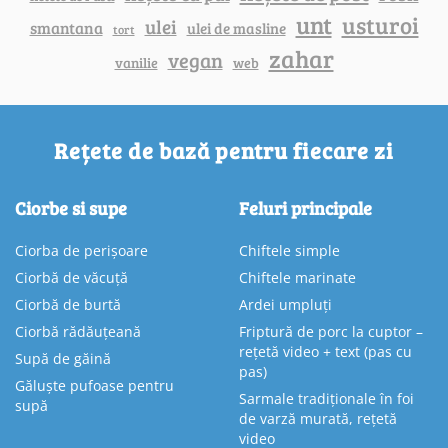
unt
usturoi
ulei
smantana
ulei de masline
tort
zahar
vegan
vanilie
web
Rețete de bază pentru fiecare zi
Ciorbe si supe
Feluri principale
Ciorba de perișoare
Chiftele simple
Ciorbă de văcuță
Chiftele marinate
Ciorbă de burtă
Ardei umpluți
Ciorbă rădăuțeană
Friptură de porc la cuptor –
rețetă video + text (pas cu
Supă de găină
pas)
Găluște pufoase pentru
Sarmale tradiționale în foi
supă
de varză murată, rețetă
video