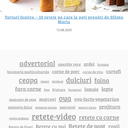
Torturi festive – 10 rețete pe care le poți pregăti de Sfânta
Maria
13.08.2025
advertorial
ardei
aperitiv rece
branza
cartofi
carne de porc
bucataria multiculturala
carne de vita
ceapa
dulciuri
faina
dovlecei
desert
fara carne
lapte
lamaie
friptura
free
fursecuri
oua
ovo-lacto-vegetarian
morcovi
mancare de post
prajitura
patiserie dulce
patrunjel
patiserie sarata
pentru iarna
retete-video
retete cu carne
reteta italiana
Rețete de post
rosii
Rețete cu pui
Retete de Pasti