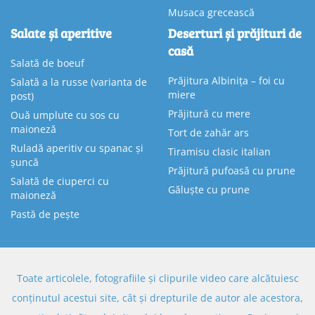
Musaca grecească
Salate și aperitive
Deserturi și prăjituri de
casă
Salată de boeuf
Prăjitura Albinița – foi cu
Salată a la russe (varianta de
miere
post)
Prăjitură cu mere
Ouă umplute cu sos cu
maioneză
Tort de zahăr ars
Ruladă aperitiv cu spanac și
Tiramisu clasic italian
șuncă
Prăjitură pufoasă cu prune
Salată de ciuperci cu
Găluște cu prune
maioneză
Pastă de pește
Toate articolele, fotografiile și clipurile video care alcătuiesc
conținutul acestui site, cât și drepturile de autor ale acestora,