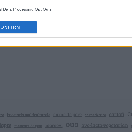
l Data Processing Opt Outs
CONFIRM
c
cartofi
carne de porc
bucataria multiculturala
nza
carne de vita
oua
lapte
ovo-lacto-vegetarian
morcovi
mancare de post