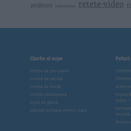
retete-video
r
prajitura
reteta italiana
Ciorbe si supe
Feluri
Ciorba de perișoare
Chiftel
Ciorbă de văcuță
Chiftel
Ciorbă de burtă
Ardei u
Ciorbă rădăuțeană
Friptură
video + 
Supă de găină
Sarmale 
Găluște pufoase pentru supă
murată,
Musaca