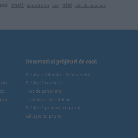
ost
rosii
ulei
smantana
ulei de masline
tort
Deserturi și prăjituri de casă
Prăjitura Albinița – foi cu miere
ost)
Prăjitură cu mere
eză
Tort de zahăr ars
uncă
Tiramisu clasic italian
Prăjitură pufoasă cu prune
Găluște cu prune