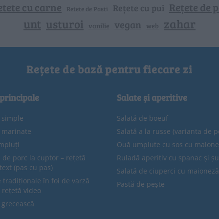
etete cu carne
Rețete de p
Rețete cu pui
Retete de Pasti
unt
zahar
usturoi
vegan
vanilie
web
Rețete de bază pentru fiecare zi
 principale
Salate și aperitive
e simple
Salată de boeuf
e marinate
Salată a la russe (varianta de p
mpluți
Ouă umplute cu sos cu maion
 de porc la cuptor – rețetă
Ruladă aperitiv cu spanac și ș
text (pas cu pas)
Salată de ciuperci cu maioneză
tradiționale în foi de varză
Pastă de pește
 rețetă video
 grecească