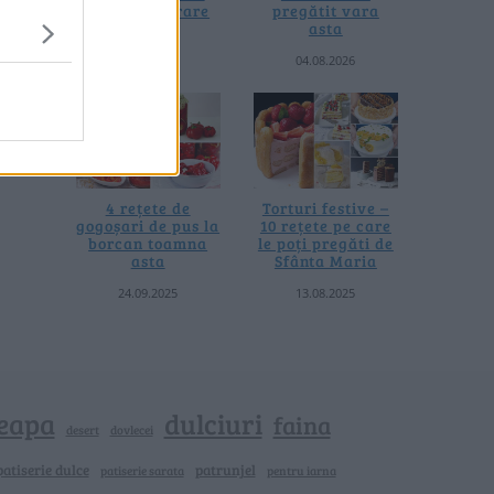
fără prelucrare
pregătit vara
termică
asta
06.08.2026
04.08.2026
4 rețete de
Torturi festive –
gogoșari de pus la
10 rețete pe care
borcan toamna
le poți pregăti de
asta
Sfânta Maria
24.09.2025
13.08.2025
eapa
dulciuri
faina
dovlecei
desert
patiserie dulce
patrunjel
patiserie sarata
pentru iarna