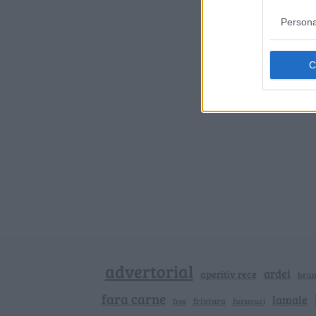
Persona
advertorial
ardei
aperitiv rece
bra
fara carne
lamaie
friptura
free
fursecuri