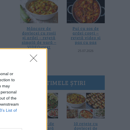
Mâncare de
Pui cu sos de
dovlecei cu roșii
ardei copți –
și ardei – rețetă
rețetă video și
simplă de vară –
pas cu pas
VIDEO+text
25.07.2026
28.07.2026
sonal or
ection to
ULTIMELE ȘTIRI
ou may
 personal
out of the
 downstream
B’s List of
20 de rețete de
10 rețete cu
salate de vară
dovlecei de