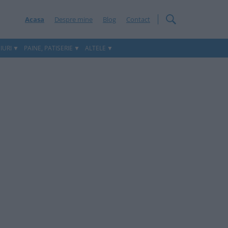
Acasa
Despre mine
Blog
Contact
IURI
PAINE, PATISERIE
ALTELE