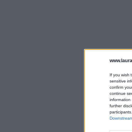
www.laura
If you wish 
sensitive in
confirm you
continue se
information 
further disc
participants
Downstream 