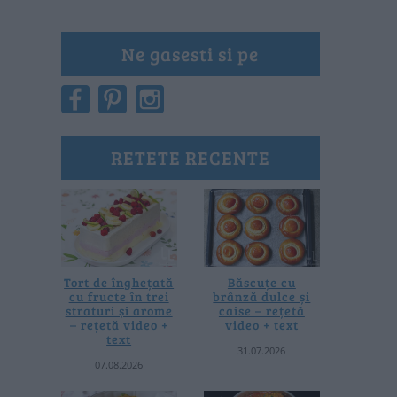
Ne gasesti si pe
RETETE RECENTE
Tort de înghețată
Băscuțe cu
cu fructe în trei
brânză dulce și
straturi și arome
caise – rețetă
– rețetă video +
video + text
text
31.07.2026
07.08.2026