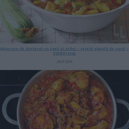
Mâncare de dovlecei cu roșii și ardei – rețetă simplă de vară –
VIDEO+text
28.07.2026