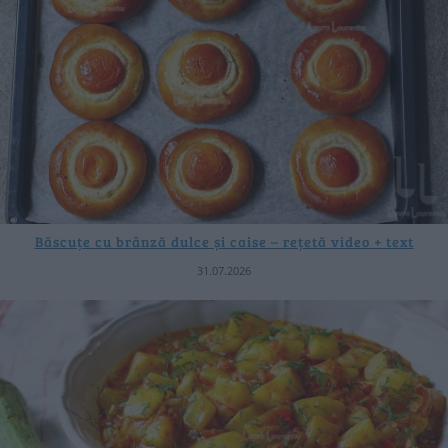
Băscuțe cu brânză dulce și caise – rețetă video + text
31.07.2026