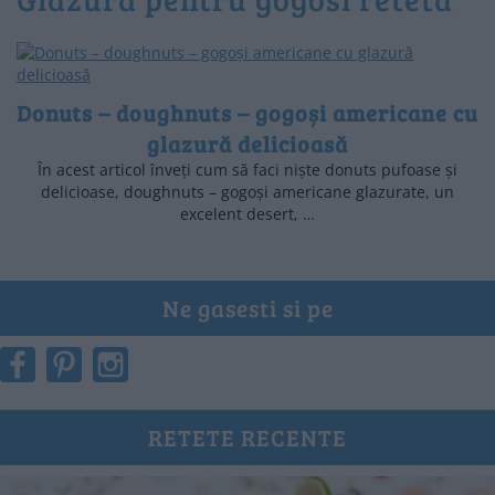
Donuts – doughnuts – gogoși americane cu
glazură delicioasă
În acest articol înveți cum să faci niște donuts pufoase și
delicioase, doughnuts – gogoși americane glazurate, un
excelent desert, …
Ne gasesti si pe
RETETE RECENTE