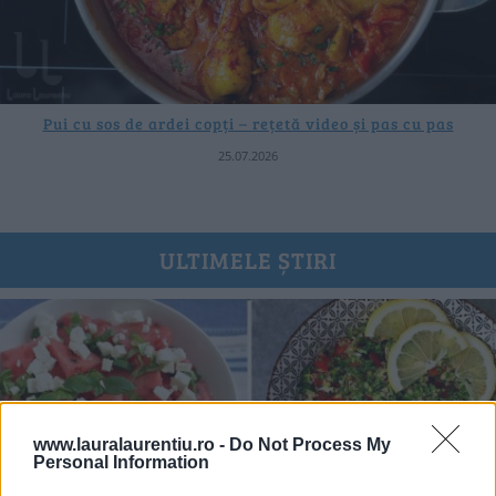
Pui cu sos de ardei copți – rețetă video și pas cu pas
25.07.2026
ULTIMELE ȘTIRI
www.lauralaurentiu.ro -
Do Not Process My
Personal Information