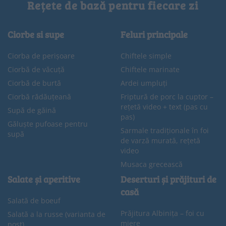
Rețete de bază pentru fiecare zi
Ciorbe si supe
Feluri principale
Ciorba de perișoare
Chiftele simple
Ciorbă de văcuță
Chiftele marinate
Ciorbă de burtă
Ardei umpluți
Ciorbă rădăuțeană
Friptură de porc la cuptor –
rețetă video + text (pas cu
Supă de găină
pas)
Găluște pufoase pentru
Sarmale tradiționale în foi
supă
de varză murată, rețetă
video
Musaca grecească
Salate și aperitive
Deserturi și prăjituri de
casă
Salată de boeuf
Prăjitura Albinița – foi cu
Salată a la russe (varianta de
miere
post)