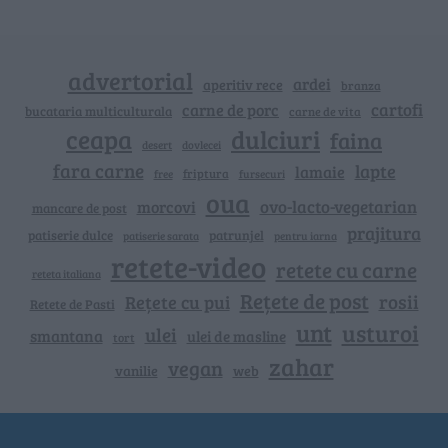
advertorial
ardei
aperitiv rece
branza
cartofi
carne de porc
bucataria multiculturala
carne de vita
ceapa
dulciuri
faina
dovlecei
desert
fara carne
lapte
lamaie
friptura
free
fursecuri
oua
ovo-lacto-vegetarian
morcovi
mancare de post
prajitura
patiserie dulce
patrunjel
patiserie sarata
pentru iarna
retete-video
retete cu carne
reteta italiana
Rețete de post
rosii
Rețete cu pui
Retete de Pasti
unt
usturoi
ulei
smantana
ulei de masline
tort
zahar
vegan
vanilie
web