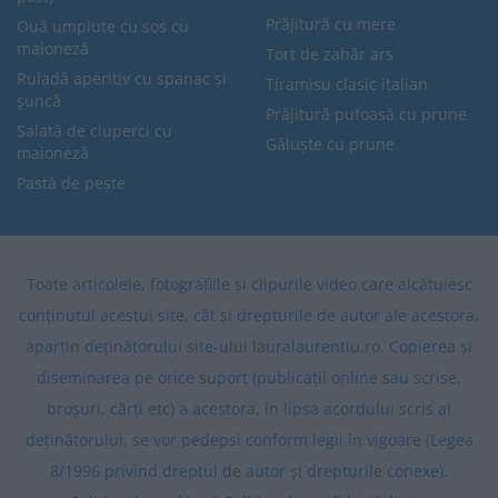
Prăjitură cu mere
Ouă umplute cu sos cu
maioneză
Tort de zahăr ars
Ruladă aperitiv cu spanac și
Tiramisu clasic italian
șuncă
Prăjitură pufoasă cu prune
Salată de ciuperci cu
Găluște cu prune
maioneză
Pastă de pește
Toate articolele, fotografiile și clipurile video care alcătuiesc
conținutul acestui site, cât și drepturile de autor ale acestora,
aparțin deținătorului site-ului lauralaurentiu.ro. Copierea și
diseminarea pe orice suport (publicații online sau scrise,
broșuri, cărți etc) a acestora, în lipsa acordului scris al
deținătorului, se vor pedepsi conform legii în vigoare (Legea
8/1996 privind dreptul de autor și drepturile conexe).