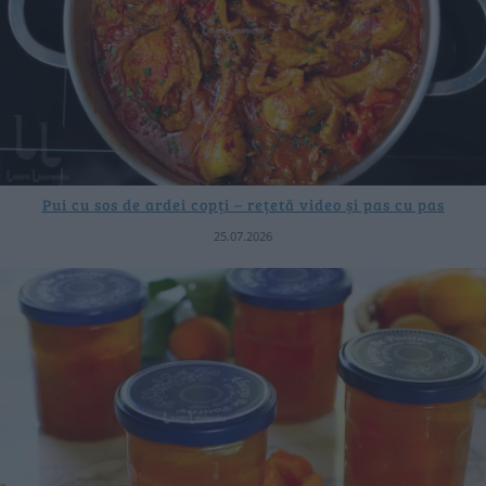
Pui cu sos de ardei copți – rețetă video și pas cu pas
25.07.2026