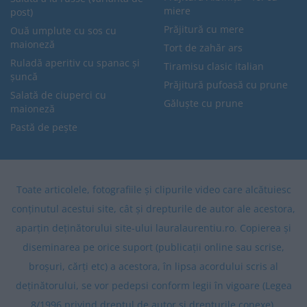
miere
post)
Prăjitură cu mere
Ouă umplute cu sos cu
maioneză
Tort de zahăr ars
Ruladă aperitiv cu spanac și
Tiramisu clasic italian
șuncă
Prăjitură pufoasă cu prune
Salată de ciuperci cu
Găluște cu prune
maioneză
Pastă de pește
Toate articolele, fotografiile și clipurile video care alcătuiesc
conținutul acestui site, cât și drepturile de autor ale acestora,
aparțin deținătorului site-ului lauralaurentiu.ro. Copierea și
diseminarea pe orice suport (publicații online sau scrise,
broșuri, cărți etc) a acestora, în lipsa acordului scris al
deținătorului, se vor pedepsi conform legii în vigoare (Legea
8/1996 privind dreptul de autor și drepturile conexe).