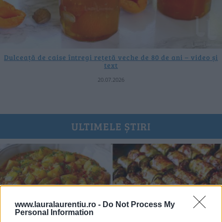
Dulceață de caise întregi rețetă veche de 80 de ani – video și
text
20.07.2026
ULTIMELE ȘTIRI
www.lauralaurentiu.ro -
Do Not Process My
Personal Information