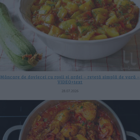
Mâncare de dovlecei cu roșii și ardei – rețetă simplă de vară –
VIDEO+text
28.07.2026