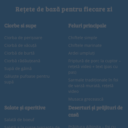
Rețete de bază pentru fiecare zi
Ciorbe si supe
Feluri principale
Ciorba de perișoare
Chiftele simple
Ciorbă de văcuță
Chiftele marinate
Ciorbă de burtă
Ardei umpluți
Ciorbă rădăuțeană
Friptură de porc la cuptor –
rețetă video + text (pas cu
Supă de găină
pas)
Găluște pufoase pentru
Sarmale tradiționale în foi
supă
de varză murată, rețetă
video
Musaca grecească
Salate și aperitive
Deserturi și prăjituri de
casă
Salată de boeuf
Prăjitura Albinița – foi cu
Salată a la russe (varianta de