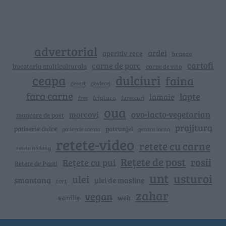
advertorial
ardei
aperitiv rece
branza
cartofi
carne de porc
bucataria multiculturala
carne de vita
ceapa
dulciuri
faina
dovlecei
desert
fara carne
lapte
lamaie
friptura
free
fursecuri
oua
ovo-lacto-vegetarian
morcovi
mancare de post
prajitura
patiserie dulce
patrunjel
patiserie sarata
pentru iarna
retete-video
retete cu carne
reteta italiana
Rețete de post
rosii
Rețete cu pui
Retete de Pasti
unt
usturoi
ulei
smantana
ulei de masline
tort
zahar
vegan
vanilie
web