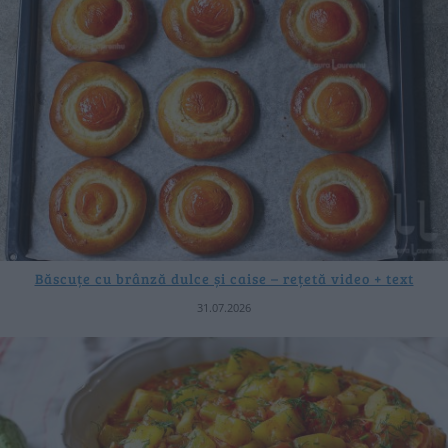
Băscuțe cu brânză dulce și caise – rețetă video + text
31.07.2026