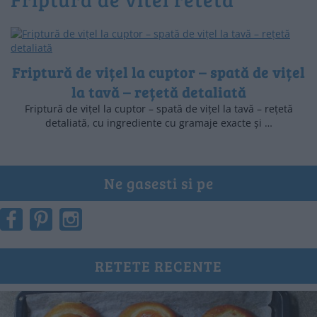
Friptură de vițel la cuptor – spată de vițel
la tavă – rețetă detaliată
Friptură de vițel la cuptor – spată de vițel la tavă – rețetă
detaliată, cu ingrediente cu gramaje exacte și …
Ne gasesti si pe
RETETE RECENTE