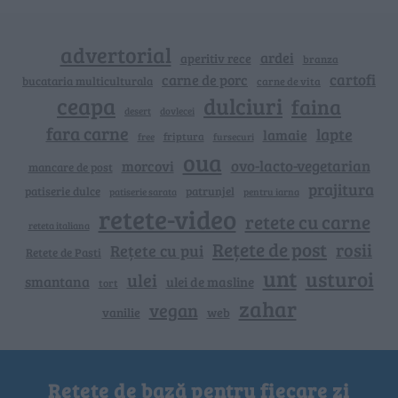
advertorial
ardei
aperitiv rece
branza
cartofi
carne de porc
bucataria multiculturala
carne de vita
ceapa
dulciuri
faina
dovlecei
desert
fara carne
lapte
lamaie
friptura
free
fursecuri
oua
ovo-lacto-vegetarian
morcovi
mancare de post
prajitura
patiserie dulce
patrunjel
patiserie sarata
pentru iarna
retete-video
retete cu carne
reteta italiana
Rețete de post
rosii
Rețete cu pui
Retete de Pasti
unt
usturoi
ulei
smantana
ulei de masline
tort
zahar
vegan
vanilie
web
Rețete de bază pentru fiecare zi