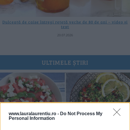
Dulceață de caise întregi rețetă veche de 80 de ani – video și
text
20.07.2026
ULTIMELE ȘTIRI
www.lauralaurentiu.ro -
Do Not Process My
Personal Information