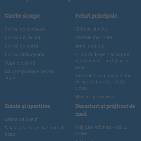
Ciorbe si supe
Feluri principale
Ciorba de perișoare
Chiftele simple
Ciorbă de văcuță
Chiftele marinate
Ciorbă de burtă
Ardei umpluți
Ciorbă rădăuțeană
Friptură de porc la cuptor –
rețetă video + text (pas cu
Supă de găină
pas)
Găluște pufoase pentru
Sarmale tradiționale în foi
supă
de varză murată, rețetă
video
Musaca grecească
Salate și aperitive
Deserturi și prăjituri de
casă
Salată de boeuf
Prăjitura Albinița – foi cu
Salată a la russe (varianta de
miere
post)