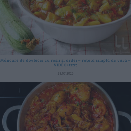
Mâncare de dovlecei cu roșii și ardei – rețetă simplă de vară –
VIDEO+text
28.07.2026