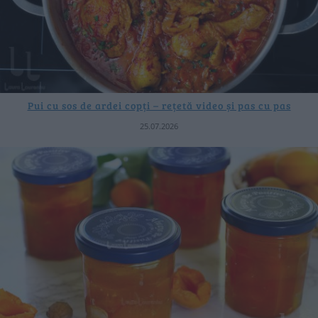
Pui cu sos de ardei copți – rețetă video și pas cu pas
25.07.2026