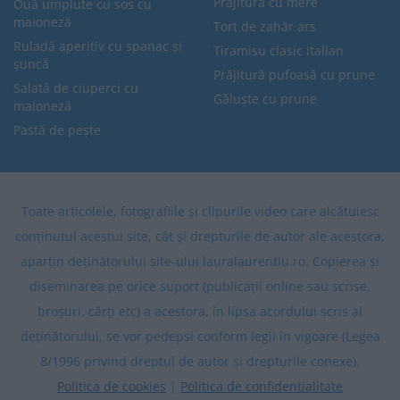
Prăjitură cu mere
Ouă umplute cu sos cu
maioneză
Tort de zahăr ars
Ruladă aperitiv cu spanac și
Tiramisu clasic italian
șuncă
Prăjitură pufoasă cu prune
Salată de ciuperci cu
Găluște cu prune
maioneză
Pastă de pește
Toate articolele, fotografiile și clipurile video care alcătuiesc
conținutul acestui site, cât și drepturile de autor ale acestora,
aparțin deținătorului site-ului lauralaurentiu.ro. Copierea și
diseminarea pe orice suport (publicații online sau scrise,
broșuri, cărți etc) a acestora, în lipsa acordului scris al
deținătorului, se vor pedepsi conform legii în vigoare (Legea
8/1996 privind dreptul de autor și drepturile conexe).
Politica de cookies
|
Politica de confidentialitate