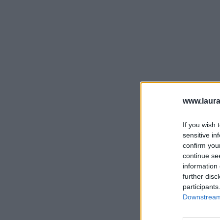
www.laura
If you wish 
sensitive in
confirm you
continue se
information 
further disc
participants
Downstream 