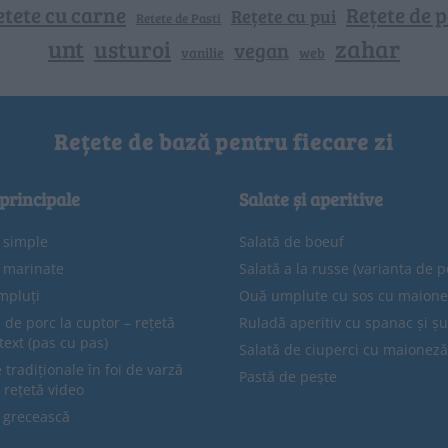
etete cu carne
Rețete de p
Rețete cu pui
Retete de Pasti
unt
zahar
usturoi
vegan
vanilie
web
Rețete de bază pentru fiecare zi
 principale
Salate și aperitive
e simple
Salată de boeuf
e marinate
Salată a la russe (varianta de p
mpluți
Ouă umplute cu sos cu maion
 de porc la cuptor – rețetă
Ruladă aperitiv cu spanac și ș
text (pas cu pas)
Salată de ciuperci cu maioneză
tradiționale în foi de varză
Pastă de pește
 rețetă video
 grecească