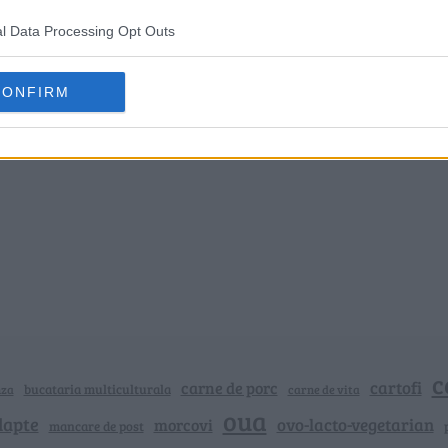
l Data Processing Opt Outs
CONFIRM
c
cartofi
carne de porc
bucataria multiculturala
nza
carne de vita
oua
lapte
ovo-lacto-vegetarian
morcovi
mancare de post