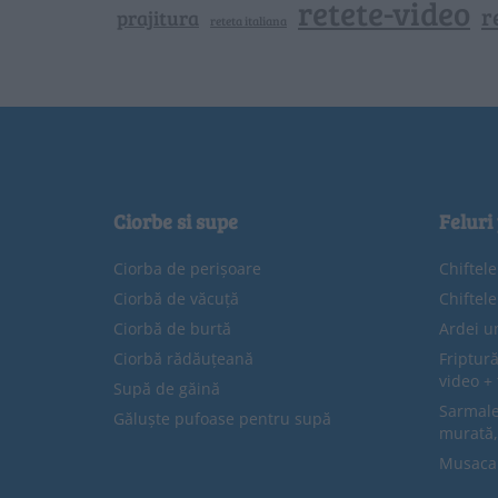
retete-video
r
prajitura
reteta italiana
Ciorbe si supe
Feluri
Ciorba de perișoare
Chiftel
Ciorbă de văcuță
Chiftel
Ciorbă de burtă
Ardei u
Ciorbă rădăuțeană
Friptură
video + 
Supă de găină
Sarmale 
Găluște pufoase pentru supă
murată,
Musaca