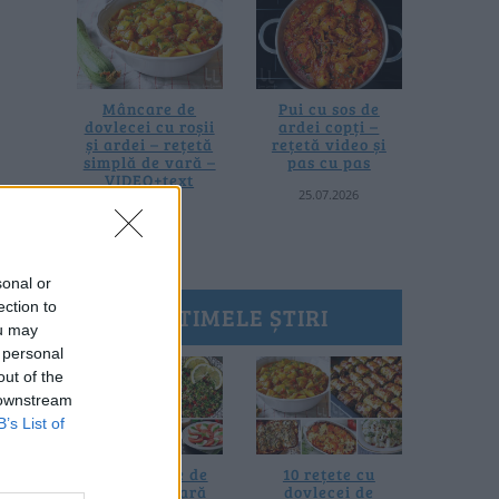
Mâncare de
Pui cu sos de
dovlecei cu roșii
ardei copți –
și ardei – rețetă
rețetă video și
simplă de vară –
pas cu pas
VIDEO+text
25.07.2026
28.07.2026
sonal or
ection to
ULTIMELE ȘTIRI
ou may
 personal
out of the
 downstream
B’s List of
20 de rețete de
10 rețete cu
salate de vară
dovlecei de