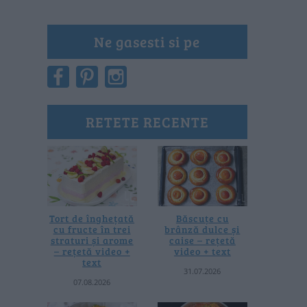
Ne gasesti si pe
RETETE RECENTE
Tort de înghețată
Băscuțe cu
cu fructe în trei
brânză dulce și
straturi și arome
caise – rețetă
– rețetă video +
video + text
text
31.07.2026
07.08.2026