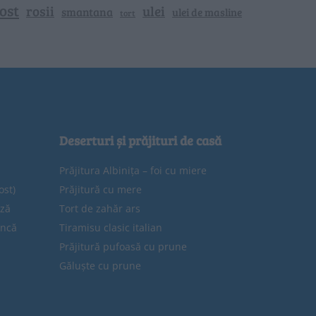
ost
rosii
ulei
smantana
ulei de masline
tort
Deserturi și prăjituri de casă
Prăjitura Albinița – foi cu miere
ost)
Prăjitură cu mere
eză
Tort de zahăr ars
uncă
Tiramisu clasic italian
Prăjitură pufoasă cu prune
Găluște cu prune