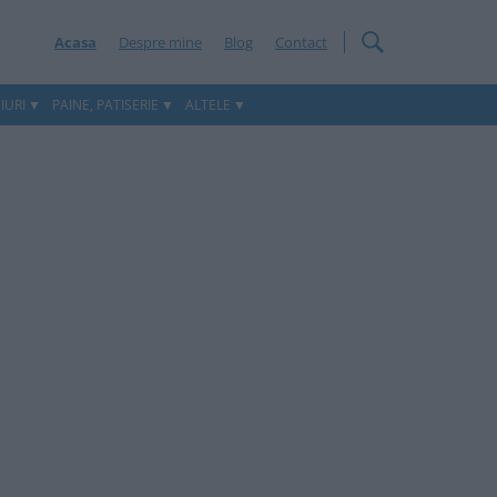
Acasa
Despre mine
Blog
Contact
IURI
PAINE, PATISERIE
ALTELE