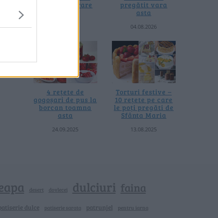
fără prelucrare
pregătit vara
termică
asta
06.08.2026
04.08.2026
4 rețete de
Torturi festive –
gogoșari de pus la
10 rețete pe care
borcan toamna
le poți pregăti de
asta
Sfânta Maria
24.09.2025
13.08.2025
eapa
dulciuri
faina
dovlecei
desert
patiserie dulce
patrunjel
patiserie sarata
pentru iarna