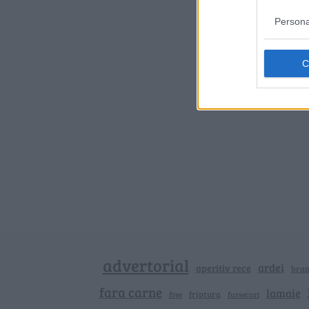
Persona
advertorial
ardei
aperitiv rece
bra
fara carne
lamaie
friptura
free
fursecuri