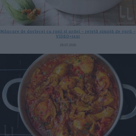
Mâncare de dovlecei cu roșii și ardei – rețetă simplă de vară –
VIDEO+text
28.07.2026