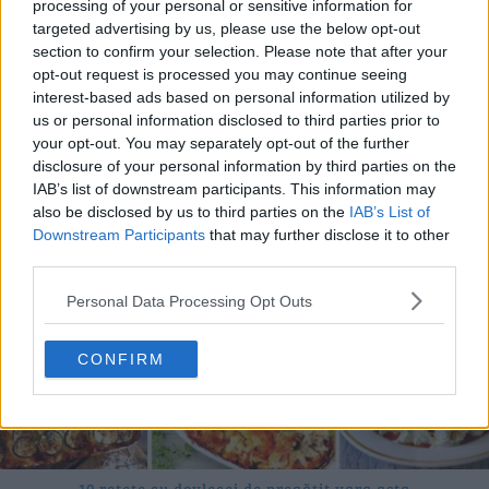
processing of your personal or sensitive information for
targeted advertising by us, please use the below opt-out
section to confirm your selection. Please note that after your
opt-out request is processed you may continue seeing
20 de rețete de salate de vară fără prelucrare termică
interest-based ads based on personal information utilized by
06.08.2026
us or personal information disclosed to third parties prior to
your opt-out. You may separately opt-out of the further
disclosure of your personal information by third parties on the
IAB’s list of downstream participants. This information may
also be disclosed by us to third parties on the
IAB’s List of
Downstream Participants
that may further disclose it to other
third parties.
Personal Data Processing Opt Outs
CONFIRM
10 rețete cu dovlecei de pregătit vara asta