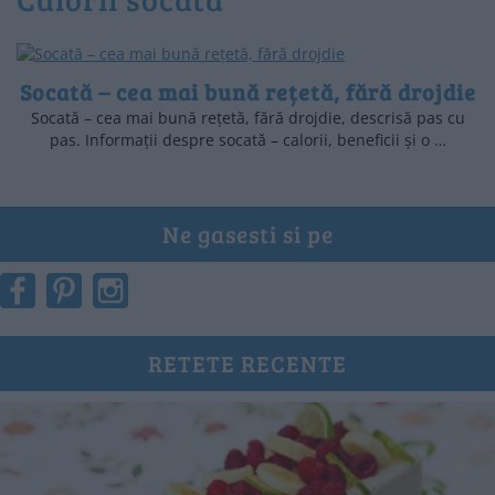
Socată – cea mai bună rețetă, fără drojdie
Socată – cea mai bună rețetă, fără drojdie, descrisă pas cu
pas. Informații despre socată – calorii, beneficii și o …
Ne gasesti si pe
RETETE RECENTE