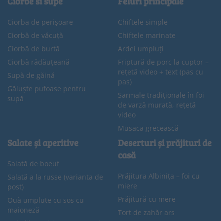
Ciorbe si supe
Feluri principale
Ciorba de perișoare
Chiftele simple
Ciorbă de văcuță
Chiftele marinate
Ciorbă de burtă
Ardei umpluți
Ciorbă rădăuțeană
Friptură de porc la cuptor –
rețetă video + text (pas cu
Supă de găină
pas)
Găluște pufoase pentru
Sarmale tradiționale în foi
supă
de varză murată, rețetă
video
Musaca grecească
Salate și aperitive
Deserturi și prăjituri de
casă
Salată de boeuf
Prăjitura Albinița – foi cu
Salată a la russe (varianta de
miere
post)
Prăjitură cu mere
Ouă umplute cu sos cu
maioneză
Tort de zahăr ars