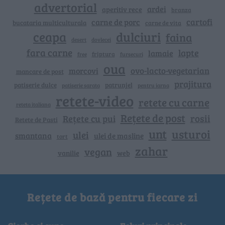
advertorial
ardei
aperitiv rece
branza
cartofi
carne de porc
bucataria multiculturala
carne de vita
ceapa
dulciuri
faina
dovlecei
desert
fara carne
lapte
lamaie
friptura
free
fursecuri
oua
ovo-lacto-vegetarian
morcovi
mancare de post
prajitura
patiserie dulce
patrunjel
patiserie sarata
pentru iarna
retete-video
retete cu carne
reteta italiana
Rețete de post
rosii
Rețete cu pui
Retete de Pasti
unt
usturoi
ulei
smantana
ulei de masline
tort
zahar
vegan
vanilie
web
Rețete de bază pentru fiecare zi