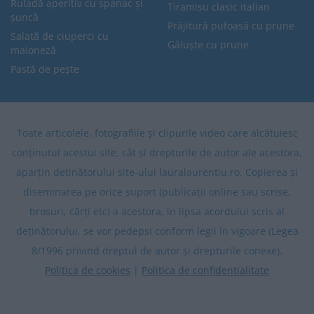
Ruladă aperitiv cu spanac și
Tiramisu clasic italian
șuncă
Prăjitură pufoasă cu prune
Salată de ciuperci cu
Găluște cu prune
maioneză
Pastă de pește
Toate articolele, fotografiile și clipurile video care alcătuiesc
conținutul acestui site, cât și drepturile de autor ale acestora,
aparțin deținătorului site-ului lauralaurentiu.ro. Copierea și
diseminarea pe orice suport (publicații online sau scrise,
broșuri, cărți etc) a acestora, în lipsa acordului scris al
deținătorului, se vor pedepsi conform legii în vigoare (Legea
8/1996 privind dreptul de autor și drepturile conexe).
Politica de cookies
|
Politica de confidentialitate