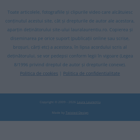
Toate articolele, fotografiile și clipurile video care alcătuiesc
conținutul acestui site, cât și drepturile de autor ale acestora,
aparțin deținătorului site-ului lauralaurentiu.ro. Copierea și
diseminarea pe orice suport (publicații online sau scrise,
broșuri, cărți etc) a acestora, în lipsa acordului scris al
deținătorului, se vor pedepsi conform legii în vigoare (Legea
8/1996 privind dreptul de autor și drepturile conexe).
Politica de cookies
|
Politica de confidentialitate
Copyright © 2009 - 2026
Laura Laurențiu
Made by
Twisted Design