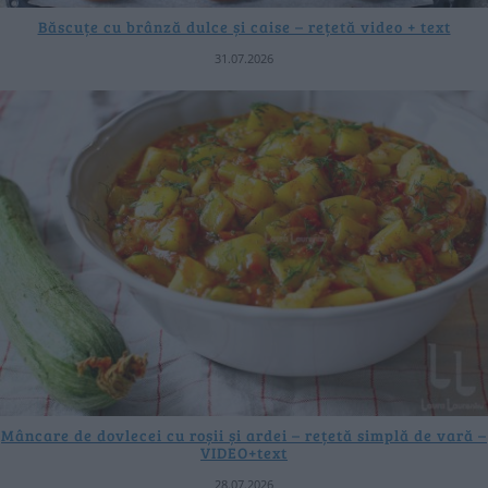
Băscuțe cu brânză dulce și caise – rețetă video + text
31.07.2026
Mâncare de dovlecei cu roșii și ardei – rețetă simplă de vară –
VIDEO+text
28.07.2026