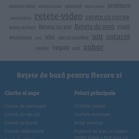
prajitura
patiserie dulce
patrunjel
patiserie sarata
pentru iarna
retete-video
retete cu carne
reteta italiana
Rețete de post
rosii
Rețete cu pui
Retete de Pasti
unt
usturoi
ulei
smantana
ulei de masline
tort
zahar
vegan
vanilie
web
Rețete de bază pentru fiecare zi
Ciorbe si supe
Feluri principale
Ciorba de perișoare
Chiftele simple
Ciorbă de văcuță
Chiftele marinate
Ciorbă de burtă
Ardei umpluți
Ciorbă rădăuțeană
Friptură de porc la cuptor –
rețetă video + text (pas cu