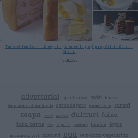
Torturi festive – 10 rețete pe care le poți pregăti de Sfânta
Maria
13.08.2025
advertorial
ardei
aperitiv rece
branza
cartofi
carne de porc
bucataria multiculturala
carne de vita
ceapa
dulciuri
faina
dovlecei
desert
fara carne
lapte
lamaie
friptura
free
fursecuri
oua
ovo-lacto-vegetarian
morcovi
mancare de post