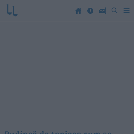
budincă de tapioca cum se