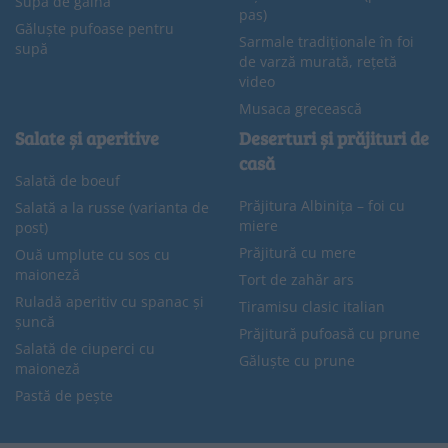
Supă de găină
pas)
Găluște pufoase pentru
Sarmale tradiționale în foi
supă
de varză murată, rețetă
video
Musaca grecească
Salate și aperitive
Deserturi și prăjituri de
casă
Salată de boeuf
Prăjitura Albinița – foi cu
Salată a la russe (varianta de
miere
post)
Prăjitură cu mere
Ouă umplute cu sos cu
maioneză
Tort de zahăr ars
Ruladă aperitiv cu spanac și
Tiramisu clasic italian
șuncă
Prăjitură pufoasă cu prune
Salată de ciuperci cu
Găluște cu prune
maioneză
Pastă de pește