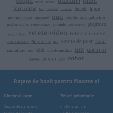
ceapa
dulciuri
faina
dovlecei
desert
fara carne
lapte
lamaie
friptura
free
fursecuri
oua
ovo-lacto-vegetarian
morcovi
mancare de post
prajitura
patiserie dulce
patrunjel
patiserie sarata
pentru iarna
retete-video
retete cu carne
reteta italiana
Rețete de post
rosii
Rețete cu pui
Retete de Pasti
unt
usturoi
ulei
smantana
ulei de masline
tort
zahar
vegan
vanilie
web
Rețete de bază pentru fiecare zi
Ciorbe si supe
Feluri principale
Ciorba de perișoare
Chiftele simple