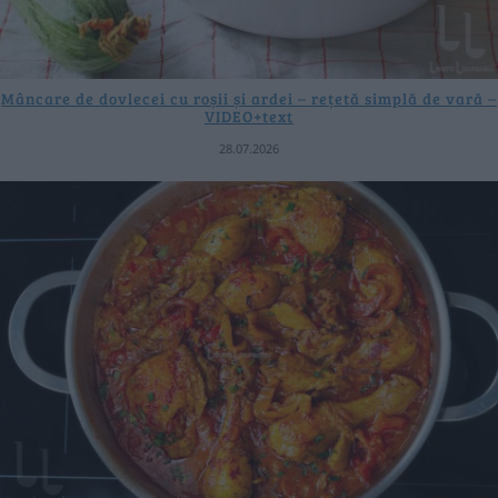
Mâncare de dovlecei cu roșii și ardei – rețetă simplă de vară –
VIDEO+text
28.07.2026