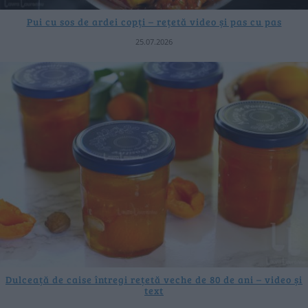
Pui cu sos de ardei copți – rețetă video și pas cu pas
25.07.2026
Dulceață de caise întregi rețetă veche de 80 de ani – video și
text