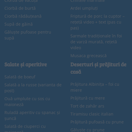
Ciorbă de văcuță
Chiftele marinate
Ciorbă de burtă
Ardei umpluți
Ciorbă rădăuțeană
Friptură de porc la cuptor –
rețetă video + text (pas cu
Supă de găină
pas)
Găluște pufoase pentru
Sarmale tradiționale în foi
supă
de varză murată, rețetă
video
Musaca grecească
Salate și aperitive
Deserturi și prăjituri de
casă
Salată de boeuf
Prăjitura Albinița – foi cu
Salată a la russe (varianta de
miere
post)
Prăjitură cu mere
Ouă umplute cu sos cu
maioneză
Tort de zahăr ars
Ruladă aperitiv cu spanac și
Tiramisu clasic italian
șuncă
Prăjitură pufoasă cu prune
Salată de ciuperci cu
Găluște cu prune