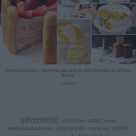
Torturi festive – 10 rețete pe care le poți pregăti de Sfânta
Maria
13.08.2025
advertorial
ardei
aperitiv rece
branza
cartofi
carne de porc
bucataria multiculturala
carne de vita