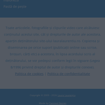
maioneză
Pastă de pește
Toate articolele, fotografiile și clipurile video care alcătuiesc
conținutul acestui site, cât și drepturile de autor ale acestora,
aparțin deținătorului site-ului lauralaurentiu.ro. Copierea și
diseminarea pe orice suport (publicații online sau scrise,
broșuri, cărți etc) a acestora, în lipsa acordului scris al
deținătorului, se vor pedepsi conform legii în vigoare (Legea
8/1996 privind dreptul de autor și drepturile conexe).
Politica de cookies
|
Politica de confidentialitate
Copyright © 2009 - 2026
Laura Laurențiu
Made by
Twisted Design