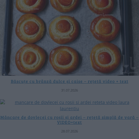
Băscuțe cu brânză dulce și caise – rețetă video + text
31.07.2026
Mâncare de dovlecei cu roșii și ardei – rețetă simplă de vară –
VIDEO+text
28.07.2026