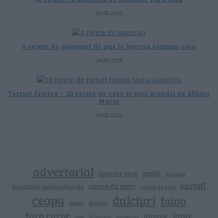
04.08.2026
4 rețete de gogoșari de pus la borcan toamna asta
24.09.2025
Torturi festive – 10 rețete pe care le poți pregăti de Sfânta
Maria
13.08.2025
advertorial
ardei
aperitiv rece
branza
cartofi
carne de porc
bucataria multiculturala
carne de vita
ceapa
dulciuri
faina
dovlecei
desert
fara carne
lapte
lamaie
friptura
free
fursecuri