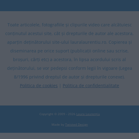
Toate articolele, fotografiile și clipurile video care alcătuiesc
conținutul acestui site, cât și drepturile de autor ale acestora,
aparțin deținătorului site-ului lauralaurentiu.ro. Copierea și
diseminarea pe orice suport (publicații online sau scrise,
broșuri, cărți etc) a acestora, în lipsa acordului scris al
deținătorului, se vor pedepsi conform legii în vigoare (Legea
8/1996 privind dreptul de autor și drepturile conexe).
Politica de cookies
|
Politica de confidentialitate
Copyright © 2009 - 2026
Laura Laurențiu
Made by
Twisted Design