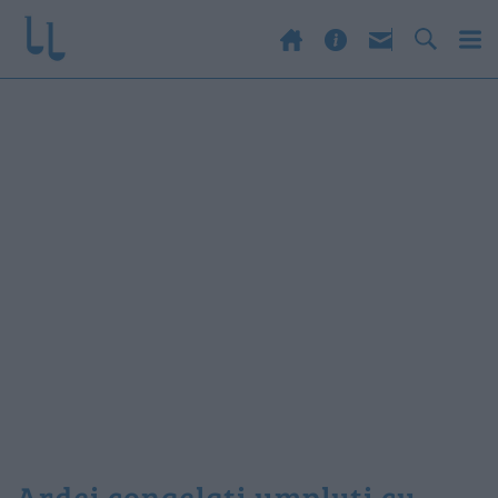
ardei congelati umpluti cu