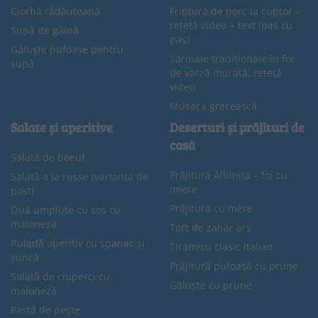
Ciorbă rădăuțeană
Friptură de porc la cuptor –
rețetă video + text (pas cu
Supă de găină
pas)
Găluște pufoase pentru
Sarmale tradiționale în foi
supă
de varză murată, rețetă
video
Musaca grecească
Salate și aperitive
Deserturi și prăjituri de
casă
Salată de boeuf
Prăjitura Albinița – foi cu
Salată a la russe (varianta de
miere
post)
Prăjitură cu mere
Ouă umplute cu sos cu
maioneză
Tort de zahăr ars
Ruladă aperitiv cu spanac și
Tiramisu clasic italian
șuncă
Prăjitură pufoasă cu prune
Salată de ciuperci cu
Găluște cu prune
maioneză
Pastă de pește