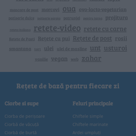
oua
ovo-lacto-vegetarian
morcovi
mancare de post
prajitura
patiserie dulce
patrunjel
patiserie sarata
pentru iarna
retete-video
retete cu carne
reteta italiana
Rețete de post
rosii
Rețete cu pui
Retete de Pasti
unt
usturoi
ulei
smantana
ulei de masline
tort
zahar
vegan
vanilie
web
Rețete de bază pentru fiecare zi
Ciorbe si supe
Feluri principale
Ciorba de perișoare
Chiftele simple
Ciorbă de văcuță
Chiftele marinate
Ciorbă de burtă
Ardei umpluți