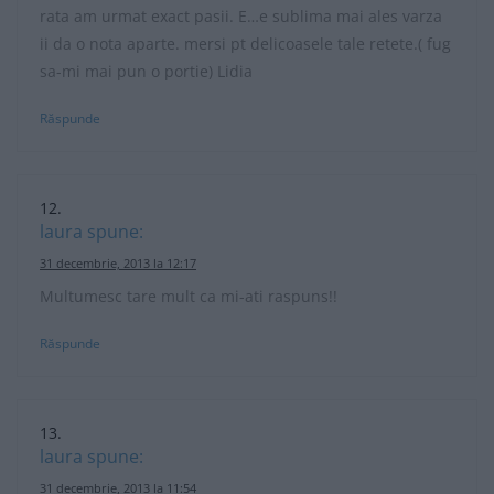
rata am urmat exact pasii. E…e sublima mai ales varza
ii da o nota aparte. mersi pt delicoasele tale retete.( fug
sa-mi mai pun o portie) Lidia
Răspunde
laura
spune:
31 decembrie, 2013 la 12:17
Multumesc tare mult ca mi-ati raspuns!!
Răspunde
laura
spune:
31 decembrie, 2013 la 11:54