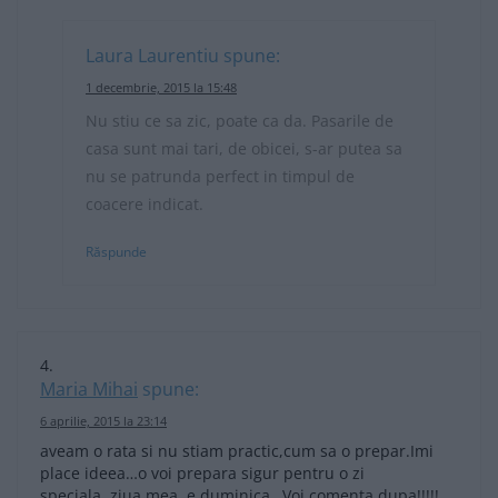
Laura Laurentiu
spune:
1 decembrie, 2015 la 15:48
Nu stiu ce sa zic, poate ca da. Pasarile de
casa sunt mai tari, de obicei, s-ar putea sa
nu se patrunda perfect in timpul de
coacere indicat.
Răspunde
Maria Mihai
spune:
6 aprilie, 2015 la 23:14
aveam o rata si nu stiam practic,cum sa o prepar.Imi
place ideea…o voi prepara sigur pentru o zi
speciala..ziua mea..e duminica…Voi comenta dupa!!!!!