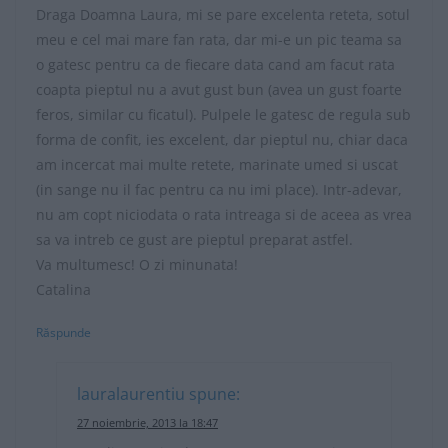
Draga Doamna Laura, mi se pare excelenta reteta, sotul
meu e cel mai mare fan rata, dar mi-e un pic teama sa
o gatesc pentru ca de fiecare data cand am facut rata
coapta pieptul nu a avut gust bun (avea un gust foarte
feros, similar cu ficatul). Pulpele le gatesc de regula sub
forma de confit, ies excelent, dar pieptul nu, chiar daca
am incercat mai multe retete, marinate umed si uscat
(in sange nu il fac pentru ca nu imi place). Intr-adevar,
nu am copt niciodata o rata intreaga si de aceea as vrea
sa va intreb ce gust are pieptul preparat astfel.
Va multumesc! O zi minunata!
Catalina
Răspunde
lauralaurentiu
spune:
27 noiembrie, 2013 la 18:47