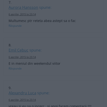
Aurora Hansson
spune:
6 aprilie, 2015 la 23:14
Multumesc ptr reteta abea astept sa o fac
Răspunde
Emil Cebuc
spune:
6 aprilie, 2015 la 23:14
E in meniul din weekendul viitor
Răspunde
Alexandru Luca
spune:
6 aprilie, 2015 la 23:14
vreau si eu sa o incerc . si apoi facem comentarii !!!!