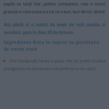
papila va tanji! Dar…putina cumpatare, rata e totusi
grasuta si calorioasa (ca tot ce e bun, bun de tot, divin)!
Aici găsiți și o rețetă de piept de rață rozaliu și
suculent, gata în doar 20 de minute.
Ingrediente Rata la cuptor cu garnitura
de varza rosie
Una bucata rata tanara si grasa, mai jos puteti vizualiza
protagonista, eu zburatoare mai perfecta nu am vazut: