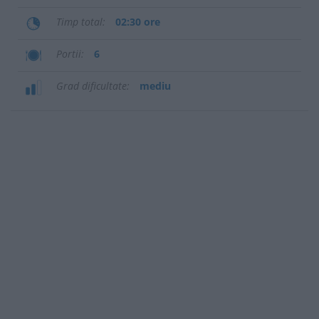
Timp total
02:30 ore
Portii
6
Grad dificultate
mediu