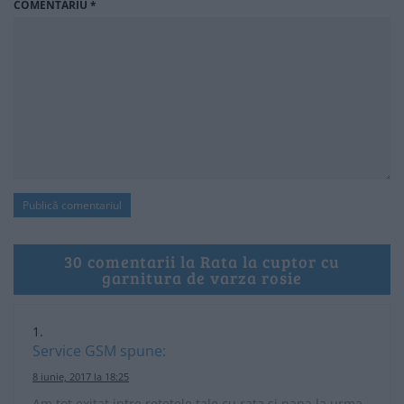
COMENTARIU
*
30 comentarii la Rata la cuptor cu
garnitura de varza rosie
Service GSM
spune:
8 iunie, 2017 la 18:25
Am tot exitat intre retetele tale cu rata si pana la urma