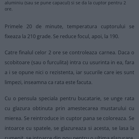
aluminiu (sau se pune capacul) si se da la cuptor pentru 2
ore.
Primele 20 de minute, temperatura cuptorului se
fixeaza la 210 grade. Se reduce focul, apoi, la 190.
Catre finalul celor 2 ore se controleaza carnea. Daca o
scobitoare (sau o furculita) intra cu usurinta in ea, fara
a i se opune nici o rezistenta, iar sucurile care ies sunt
limpezi, inseamna ca rata este facuta.
Cu o pensula speciala pentru bucatarie, se unge rata
cu glazura obtinuta prin amestecarea mustarului cu
mierea. Se reintroduce in cuptor pana se coloreaza. Se
intoarce cu spatele, se glazureaza si acesta, se lasa la
rumenit, se intoarce din nou pentru o ultima glazurare,