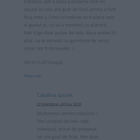
Catalina, esti a doua persoana care-mi
spune ca rata are gust de ficat, prima a fost
fiica mea :). Cred ca trebuie sa-ti placa rata
si gustul ei, ca sa o mananci cu placere.
Poti frige doar pulpe de rata, daca acelea iti
plac, sa le servesti cu garnitura de varza
rosie. Vor fi minunate. :)
2013/11/27 Disqus
Răspunde
Catalina
spune:
27 noiembrie, 2013 la 18:59
Multumesc pentru raspuns :)
Deci pieptul de rata copt
indelund, oricat de preparat,
tot are gust de ficat. Mie doar