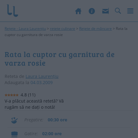
Rețete - Laura Laurențiu
>
retete culinare
>
Rețete de mâncare
>
Rata la
cuptor cu garnitura de varza rosie
Rata la cuptor cu garnitura de
varza rosie
Reteta de
Laura Laurențiu
Adaugata la
04.03.2009
4.8
(
11
)
V-a plăcut această retetă? Vă
rugăm să ne dați o notă!
Pregatire
00:30 ore
Gatire
02:00 ore