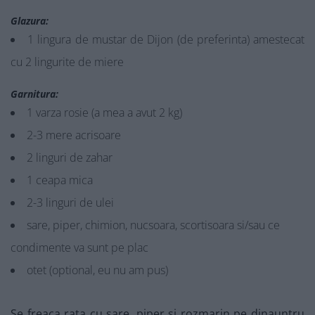
Glazura:
1 lingura de mustar de Dijon (de preferinta) amestecat
cu 2 lingurite de miere
Garnitura:
1 varza rosie (a mea a avut 2 kg)
2-3 mere acrisoare
2 linguri de zahar
1 ceapa mica
2-3 linguri de ulei
sare, piper, chimion, nucsoara, scortisoara si/sau ce
condimente va sunt pe plac
otet (optional, eu nu am pus)
Se freaca rata cu sare, piper si rozmarin pe dinauntru