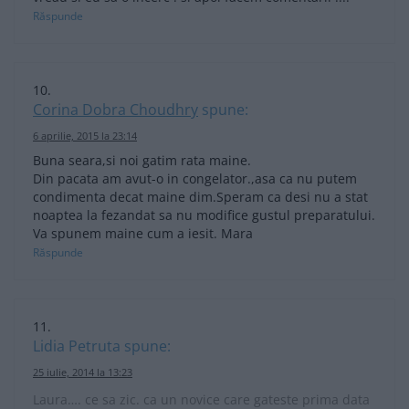
Răspunde
Corina Dobra Choudhry
spune:
6 aprilie, 2015 la 23:14
Buna seara,si noi gatim rata maine.
Din pacata am avut-o in congelator.,asa ca nu putem
condimenta decat maine dim.Speram ca desi nu a stat
noaptea la fezandat sa nu modifice gustul preparatului.
Va spunem maine cum a iesit. Mara
Răspunde
Lidia Petruta
spune:
25 iulie, 2014 la 13:23
Laura…. ce sa zic. ca un novice care gateste prima data