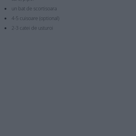
un bat de scortisoara
4-5 cuisoare (optional)
2-3 catei de usturoi