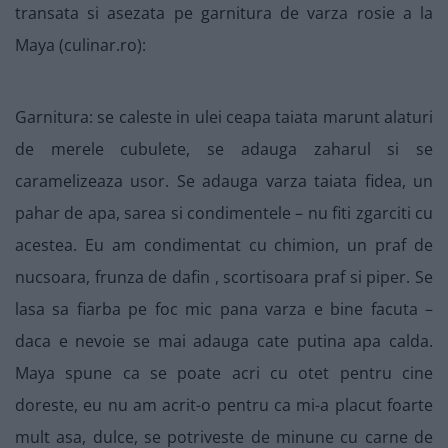
transata si asezata pe garnitura de varza rosie a la
Maya (culinar.ro):
Garnitura: se caleste in ulei ceapa taiata marunt alaturi
de merele cubulete, se adauga zaharul si se
caramelizeaza usor. Se adauga varza taiata fidea, un
pahar de apa, sarea si condimentele – nu fiti zgarciti cu
acestea. Eu am condimentat cu chimion, un praf de
nucsoara, frunza de dafin , scortisoara praf si piper. Se
lasa sa fiarba pe foc mic pana varza e bine facuta –
daca e nevoie se mai adauga cate putina apa calda.
Maya spune ca se poate acri cu otet pentru cine
doreste, eu nu am acrit-o pentru ca mi-a placut foarte
mult asa, dulce, se potriveste de minune cu carne de