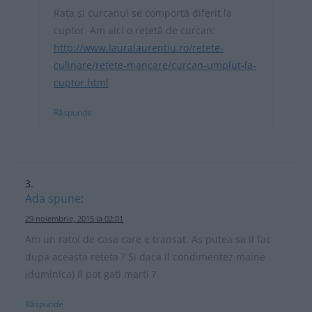
Rața și curcanul se comportă diferit la
cuptor. Am aici o rețetă de curcan:
http://www.lauralaurentiu.ro/retete-
culinare/retete-mancare/curcan-umplut-la-
cuptor.html
Răspunde
Ada
spune:
29 noiembrie, 2015 la 02:01
Am un ratoi de casa care e transat. As putea sa il fac
dupa aceasta reteta ? Si daca il condimentez maine
(duminica) il pot gati marti ?
Răspunde