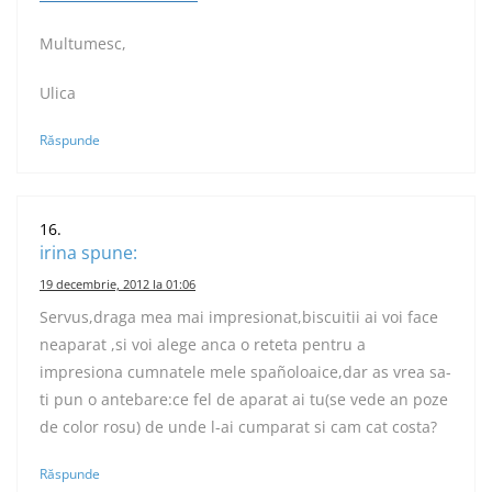
Multumesc,
Ulica
Răspunde
irina
spune:
19 decembrie, 2012 la 01:06
Servus,draga mea mai impresionat,biscuitii ai voi face
neaparat ,si voi alege anca o reteta pentru a
impresiona cumnatele mele spañoloaice,dar as vrea sa-
ti pun o antebare:ce fel de aparat ai tu(se vede an poze
de color rosu) de unde l-ai cumparat si cam cat costa?
Răspunde