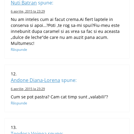
Nuti Batran
spune:
6 aprilie, 2015 la 23:29
Nu am inteles cum ai facut crema.Ai fiert laptele in
conserva si apoi…?Poti ,te rog sa-mi spui?Fiu-meu este
innebunit dupa caramel si as vrea sa fac si eu aceasta
„dulce de leche”de care nu am auzit pana acum.
Multumesc!
Răspunde
Andone Diana-Lorena
spune:
6 aprilie, 2015 la 23:29
Cum se pot pastra? Cam cat timp sunt „valabili”?
Răspunde
Teodora Voinea
spune: