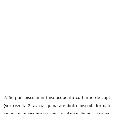
7. Se pun biscuitii in tava acoperita cu hartie de copt
(vor rezulta 2 tavi) iar jumatate dintre biscuitii formati
se ung pe deasupra cu amestecul de galbenus si cafea.