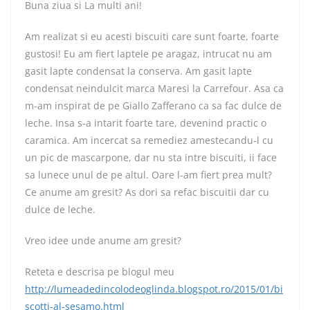
Buna ziua si La multi ani!
Am realizat si eu acesti biscuiti care sunt foarte, foarte
gustosi! Eu am fiert laptele pe aragaz, intrucat nu am
gasit lapte condensat la conserva. Am gasit lapte
condensat neindulcit marca Maresi la Carrefour. Asa ca
m-am inspirat de pe Giallo Zafferano ca sa fac dulce de
leche. Insa s-a intarit foarte tare, devenind practic o
caramica. Am incercat sa remediez amestecandu-l cu
un pic de mascarpone, dar nu sta intre biscuiti, ii face
sa lunece unul de pe altul. Oare l-am fiert prea mult?
Ce anume am gresit? As dori sa refac biscuitii dar cu
dulce de leche.
Vreo idee unde anume am gresit?
Reteta e descrisa pe blogul meu
http://lumeadedincolodeoglinda.blogspot.ro/2015/01/bi
scotti-al-sesamo.html