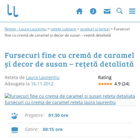
Rețete - Laura Laurențiu
>
retete culinare
>
prajituri si torturi
>
Fursecuri
fine cu cremă de caramel și decor de susan – rețetă detaliată
Fursecuri fine cu cremă de caramel
și decor de susan – rețetă detaliată
Reteta de
Laura Laurențiu
Rating
Adaugata la
16.11.2012
4.9
(
24
)
Pregatire
01:30 ore
Gatire
00:15 ore