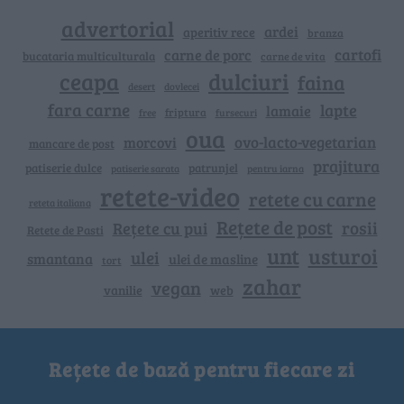
advertorial
ardei
aperitiv rece
branza
cartofi
carne de porc
bucataria multiculturala
carne de vita
ceapa
dulciuri
faina
dovlecei
desert
fara carne
lapte
lamaie
friptura
free
fursecuri
oua
ovo-lacto-vegetarian
morcovi
mancare de post
prajitura
patiserie dulce
patrunjel
patiserie sarata
pentru iarna
retete-video
retete cu carne
reteta italiana
Rețete de post
rosii
Rețete cu pui
Retete de Pasti
unt
usturoi
ulei
smantana
ulei de masline
tort
zahar
vegan
vanilie
web
Rețete de bază pentru fiecare zi