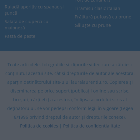
Ruladă aperitiv cu spanac și
Tiramisu clasic italian
șuncă
Prăjitură pufoasă cu prune
Salată de ciuperci cu
Găluște cu prune
maioneză
Pastă de pește
Toate articolele, fotografiile și clipurile video care alcătuiesc
conținutul acestui site, cât și drepturile de autor ale acestora,
aparțin deținătorului site-ului lauralaurentiu.ro. Copierea și
diseminarea pe orice suport (publicații online sau scrise,
broșuri, cărți etc) a acestora, în lipsa acordului scris al
deținătorului, se vor pedepsi conform legii în vigoare (Legea
8/1996 privind dreptul de autor și drepturile conexe).
Politica de cookies
|
Politica de confidentialitate