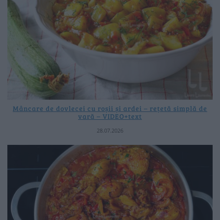
Mâncare de dovlecei cu roșii și ardei – rețetă simplă de
vară – VIDEO+text
28.07.2026