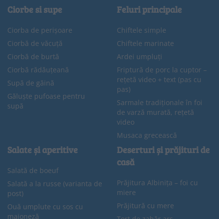
Ciorbe si supe
Feluri principale
Ciorba de perișoare
Chiftele simple
Ciorbă de văcuță
Chiftele marinate
Ciorbă de burtă
Ardei umpluți
Ciorbă rădăuțeană
Friptură de porc la cuptor –
rețetă video + text (pas cu
Supă de găină
pas)
Găluște pufoase pentru
Sarmale tradiționale în foi
supă
de varză murată, rețetă
video
Musaca grecească
Salate și aperitive
Deserturi și prăjituri de
casă
Salată de boeuf
Prăjitura Albinița – foi cu
Salată a la russe (varianta de
miere
post)
Prăjitură cu mere
Ouă umplute cu sos cu
maioneză
Tort de zahăr ars