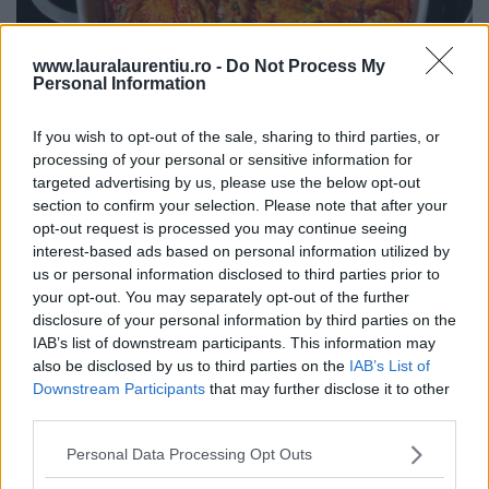
www.lauralaurentiu.ro -
Do Not Process My
Personal Information
If you wish to opt-out of the sale, sharing to third parties, or
Pui cu sos de ardei copți – rețetă video și pas cu pas
processing of your personal or sensitive information for
targeted advertising by us, please use the below opt-out
25.07.2026
section to confirm your selection. Please note that after your
opt-out request is processed you may continue seeing
interest-based ads based on personal information utilized by
us or personal information disclosed to third parties prior to
ULTIMELE ȘTIRI
your opt-out. You may separately opt-out of the further
disclosure of your personal information by third parties on the
IAB’s list of downstream participants. This information may
also be disclosed by us to third parties on the
IAB’s List of
Downstream Participants
that may further disclose it to other
third parties.
Personal Data Processing Opt Outs