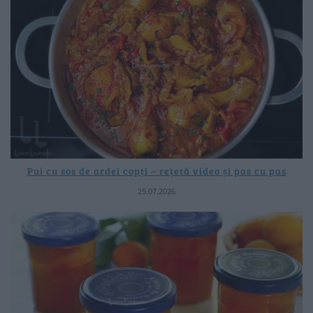
Pui cu sos de ardei copți – rețetă video și pas cu pas
25.07.2026