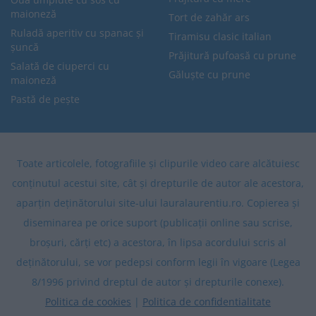
maioneză
Tort de zahăr ars
Ruladă aperitiv cu spanac și
Tiramisu clasic italian
șuncă
Prăjitură pufoasă cu prune
Salată de ciuperci cu
Găluște cu prune
maioneză
Pastă de pește
Toate articolele, fotografiile și clipurile video care alcătuiesc
conținutul acestui site, cât și drepturile de autor ale acestora,
aparțin deținătorului site-ului lauralaurentiu.ro. Copierea și
diseminarea pe orice suport (publicații online sau scrise,
broșuri, cărți etc) a acestora, în lipsa acordului scris al
deținătorului, se vor pedepsi conform legii în vigoare (Legea
8/1996 privind dreptul de autor și drepturile conexe).
Politica de cookies
|
Politica de confidentialitate