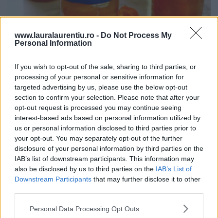
www.lauralaurentiu.ro -
Do Not Process My
Personal Information
If you wish to opt-out of the sale, sharing to third parties, or
Dulceață de caise întregi rețetă veche de 80 de ani – video
processing of your personal or sensitive information for
și text
targeted advertising by us, please use the below opt-out
20.07.2026
section to confirm your selection. Please note that after your
opt-out request is processed you may continue seeing
interest-based ads based on personal information utilized by
us or personal information disclosed to third parties prior to
ULTIMELE ȘTIRI
your opt-out. You may separately opt-out of the further
disclosure of your personal information by third parties on the
IAB’s list of downstream participants. This information may
also be disclosed by us to third parties on the
IAB’s List of
Downstream Participants
that may further disclose it to other
third parties.
Personal Data Processing Opt Outs