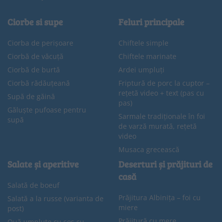
Ciorbe si supe
Feluri principale
Ciorba de perișoare
Chiftele simple
Ciorbă de văcuță
Chiftele marinate
Ciorbă de burtă
Ardei umpluți
Ciorbă rădăuțeană
Friptură de porc la cuptor –
rețetă video + text (pas cu
Supă de găină
pas)
Găluște pufoase pentru
Sarmale tradiționale în foi
supă
de varză murată, rețetă
video
Musaca grecească
Salate și aperitive
Deserturi și prăjituri de
casă
Salată de boeuf
Prăjitura Albinița – foi cu
Salată a la russe (varianta de
miere
post)
Prăjitură cu mere
Ouă umplute cu sos cu