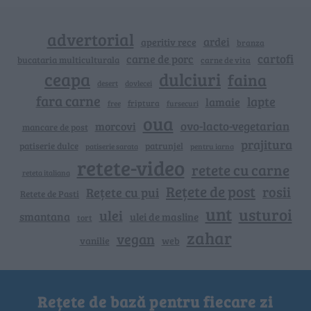
advertorial
ardei
aperitiv rece
branza
cartofi
carne de porc
bucataria multiculturala
carne de vita
ceapa
dulciuri
faina
dovlecei
desert
fara carne
lapte
lamaie
friptura
free
fursecuri
oua
ovo-lacto-vegetarian
morcovi
mancare de post
prajitura
patiserie dulce
patrunjel
patiserie sarata
pentru iarna
retete-video
retete cu carne
reteta italiana
Rețete de post
rosii
Rețete cu pui
Retete de Pasti
unt
usturoi
ulei
smantana
ulei de masline
tort
zahar
vegan
vanilie
web
Rețete de bază pentru fiecare zi