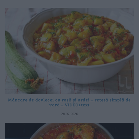
Mâncare de dovlecei cu roșii și ardei – rețetă simplă de
vară – VIDEO+text
28.07.2026