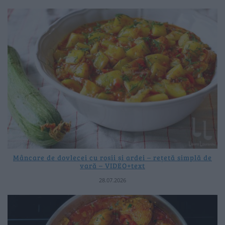
Mâncare de dovlecei cu roșii și ardei – rețetă simplă de
vară – VIDEO+text
28.07.2026