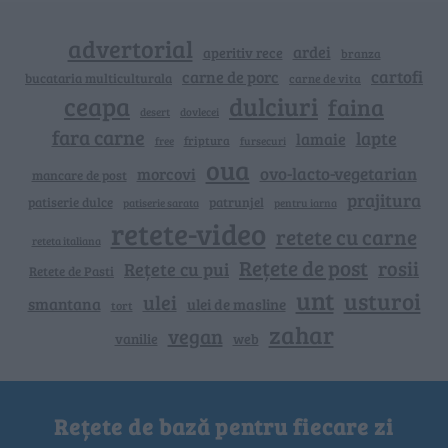
advertorial
ardei
aperitiv rece
branza
cartofi
carne de porc
bucataria multiculturala
carne de vita
ceapa
dulciuri
faina
dovlecei
desert
fara carne
lapte
lamaie
friptura
free
fursecuri
oua
ovo-lacto-vegetarian
morcovi
mancare de post
prajitura
patiserie dulce
patrunjel
patiserie sarata
pentru iarna
retete-video
retete cu carne
reteta italiana
Rețete de post
rosii
Rețete cu pui
Retete de Pasti
unt
usturoi
ulei
smantana
ulei de masline
tort
zahar
vegan
vanilie
web
Rețete de bază pentru fiecare zi