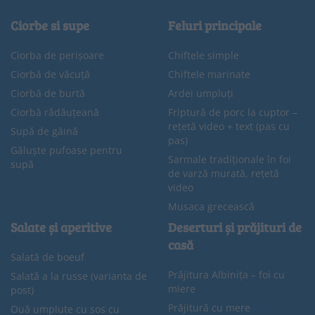
Ciorbe si supe
Feluri principale
Ciorba de perișoare
Chiftele simple
Ciorbă de văcuță
Chiftele marinate
Ciorbă de burtă
Ardei umpluți
Ciorbă rădăuțeană
Friptură de porc la cuptor –
rețetă video + text (pas cu
Supă de găină
pas)
Găluște pufoase pentru
Sarmale tradiționale în foi
supă
de varză murată, rețetă
video
Musaca grecească
Salate și aperitive
Deserturi și prăjituri de
casă
Salată de boeuf
Prăjitura Albinița – foi cu
Salată a la russe (varianta de
miere
post)
Prăjitură cu mere
Ouă umplute cu sos cu