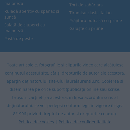
maioneză
Tort de zahăr ars
Ruladă aperitiv cu spanac și
Tiramisu clasic italian
șuncă
Prăjitură pufoasă cu prune
Salată de ciuperci cu
Găluște cu prune
maioneză
Pastă de pește
Toate articolele, fotografiile și clipurile video care alcătuiesc
conținutul acestui site, cât și drepturile de autor ale acestora,
aparțin deținătorului site-ului lauralaurentiu.ro. Copierea și
diseminarea pe orice suport (publicații online sau scrise,
broșuri, cărți etc) a acestora, în lipsa acordului scris al
deținătorului, se vor pedepsi conform legii în vigoare (Legea
8/1996 privind dreptul de autor și drepturile conexe).
Politica de cookies
|
Politica de confidentialitate