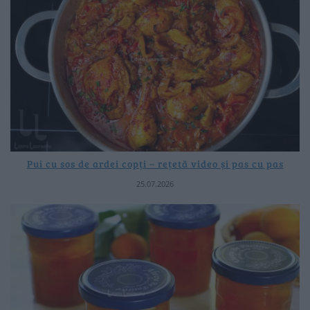
Pui cu sos de ardei copți – rețetă video și pas cu pas
25.07.2026