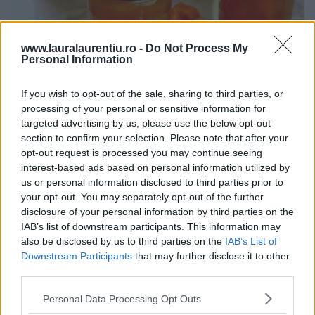
www.lauralaurentiu.ro -
Do Not Process My
Personal Information
If you wish to opt-out of the sale, sharing to third parties, or
Dulceață de caise întregi rețetă veche de 80 de ani – video
processing of your personal or sensitive information for
și text
targeted advertising by us, please use the below opt-out
20.07.2026
section to confirm your selection. Please note that after your
opt-out request is processed you may continue seeing
interest-based ads based on personal information utilized by
us or personal information disclosed to third parties prior to
ULTIMELE ȘTIRI
your opt-out. You may separately opt-out of the further
disclosure of your personal information by third parties on the
IAB’s list of downstream participants. This information may
also be disclosed by us to third parties on the
IAB’s List of
Downstream Participants
that may further disclose it to other
third parties.
Personal Data Processing Opt Outs