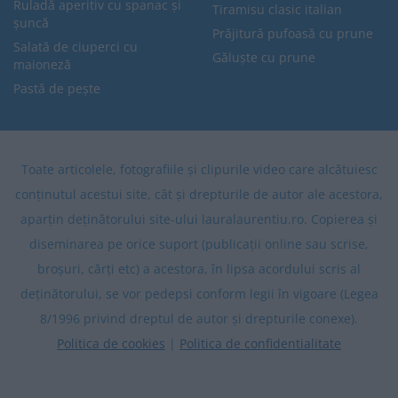
Ruladă aperitiv cu spanac și
Tiramisu clasic italian
șuncă
Prăjitură pufoasă cu prune
Salată de ciuperci cu
Găluște cu prune
maioneză
Pastă de pește
Toate articolele, fotografiile și clipurile video care alcătuiesc
conținutul acestui site, cât și drepturile de autor ale acestora,
aparțin deținătorului site-ului lauralaurentiu.ro. Copierea și
diseminarea pe orice suport (publicații online sau scrise,
broșuri, cărți etc) a acestora, în lipsa acordului scris al
deținătorului, se vor pedepsi conform legii în vigoare (Legea
8/1996 privind dreptul de autor și drepturile conexe).
Politica de cookies
|
Politica de confidentialitate