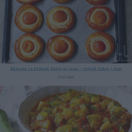
Băscuțe cu brânză dulce și caise – rețetă video + text
31.07.2026