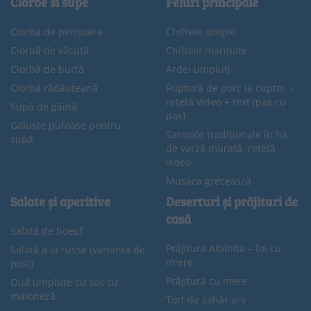
Ciorbe si supe
Feluri principale
Ciorba de perișoare
Chiftele simple
Ciorbă de văcuță
Chiftele marinate
Ciorbă de burtă
Ardei umpluți
Ciorbă rădăuțeană
Friptură de porc la cuptor –
rețetă video + text (pas cu
Supă de găină
pas)
Găluște pufoase pentru
Sarmale tradiționale în foi
supă
de varză murată, rețetă
video
Musaca grecească
Salate și aperitive
Deserturi și prăjituri de
casă
Salată de boeuf
Prăjitura Albinița – foi cu
Salată a la russe (varianta de
miere
post)
Prăjitură cu mere
Ouă umplute cu sos cu
maioneză
Tort de zahăr ars