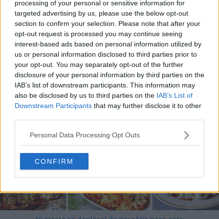
processing of your personal or sensitive information for
targeted advertising by us, please use the below opt-out
section to confirm your selection. Please note that after your
opt-out request is processed you may continue seeing
20 de rețete de salate de vară fără prelucrare termică
interest-based ads based on personal information utilized by
06.08.2026
us or personal information disclosed to third parties prior to
your opt-out. You may separately opt-out of the further
disclosure of your personal information by third parties on the
IAB’s list of downstream participants. This information may
also be disclosed by us to third parties on the
IAB’s List of
Downstream Participants
that may further disclose it to other
third parties.
Personal Data Processing Opt Outs
CONFIRM
10 rețete cu dovlecei de pregătit vara asta