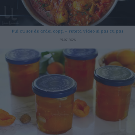
Pui cu sos de ardei copți – rețetă video și pas cu pas
25.07.2026