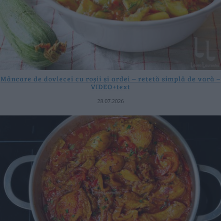
Mâncare de dovlecei cu roșii și ardei – rețetă simplă de vară –
VIDEO+text
28.07.2026