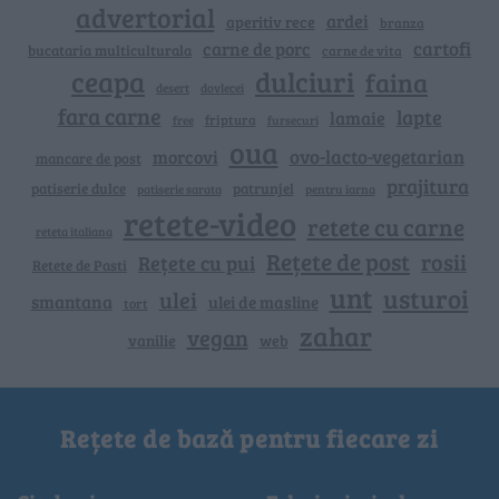
advertorial
ardei
aperitiv rece
branza
cartofi
carne de porc
bucataria multiculturala
carne de vita
ceapa
dulciuri
faina
dovlecei
desert
fara carne
lapte
lamaie
friptura
free
fursecuri
oua
ovo-lacto-vegetarian
morcovi
mancare de post
prajitura
patiserie dulce
patrunjel
patiserie sarata
pentru iarna
retete-video
retete cu carne
reteta italiana
Rețete de post
rosii
Rețete cu pui
Retete de Pasti
unt
usturoi
ulei
smantana
ulei de masline
tort
zahar
vegan
vanilie
web
Rețete de bază pentru fiecare zi