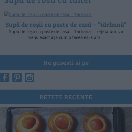
Supă de roșii cu paste de casă – ”tărhană”
Supă de roșii cu paste de casă – ”tărhană” – rețeta bunicii
mele, exact așa cum o făcea ea. Cum …
Ne gasesti si pe
RETETE RECENTE