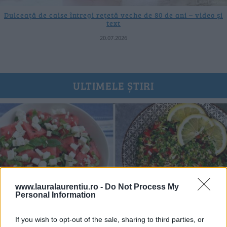
Dulceață de caise întregi rețetă veche de 80 de ani – video și
text
20.07.2026
ULTIMELE ȘTIRI
www.lauralaurentiu.ro -
Do Not Process My
Personal Information
If you wish to opt-out of the sale, sharing to third parties, or