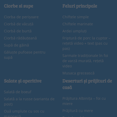
Ciorbe si supe
Feluri principale
Ciorba de perișoare
Chiftele simple
Ciorbă de văcuță
Chiftele marinate
Ciorbă de burtă
Ardei umpluți
Ciorbă rădăuțeană
Friptură de porc la cuptor –
rețetă video + text (pas cu
Supă de găină
pas)
Găluște pufoase pentru
Sarmale tradiționale în foi
supă
de varză murată, rețetă
video
Musaca grecească
Salate și aperitive
Deserturi și prăjituri de
casă
Salată de boeuf
Prăjitura Albinița – foi cu
Salată a la russe (varianta de
miere
post)
Prăjitură cu mere
Ouă umplute cu sos cu
maioneză