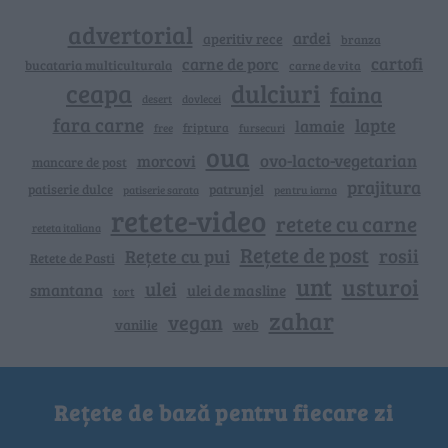
advertorial
ardei
aperitiv rece
branza
cartofi
carne de porc
bucataria multiculturala
carne de vita
ceapa
dulciuri
faina
dovlecei
desert
fara carne
lapte
lamaie
friptura
free
fursecuri
oua
ovo-lacto-vegetarian
morcovi
mancare de post
prajitura
patiserie dulce
patrunjel
patiserie sarata
pentru iarna
retete-video
retete cu carne
reteta italiana
Rețete de post
rosii
Rețete cu pui
Retete de Pasti
unt
usturoi
ulei
smantana
ulei de masline
tort
zahar
vegan
vanilie
web
Rețete de bază pentru fiecare zi