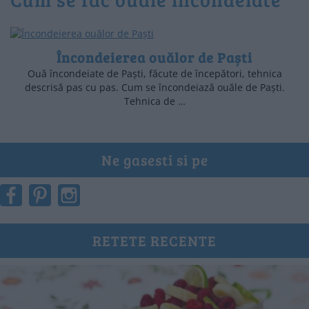
Încondeierea ouălor de Paști
Ouă încondeiate de Paști, făcute de începători, tehnica
descrisă pas cu pas. Cum se încondeiază ouăle de Paști.
Tehnica de …
Ne gasesti si pe
RETETE RECENTE