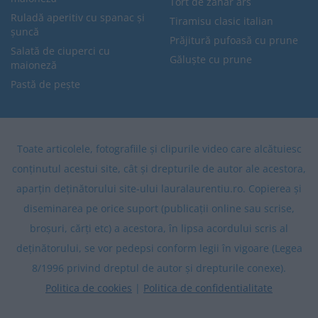
Tort de zahăr ars
Ruladă aperitiv cu spanac și
Tiramisu clasic italian
șuncă
Prăjitură pufoasă cu prune
Salată de ciuperci cu
Găluște cu prune
maioneză
Pastă de pește
Toate articolele, fotografiile și clipurile video care alcătuiesc
conținutul acestui site, cât și drepturile de autor ale acestora,
aparțin deținătorului site-ului lauralaurentiu.ro. Copierea și
diseminarea pe orice suport (publicații online sau scrise,
broșuri, cărți etc) a acestora, în lipsa acordului scris al
deținătorului, se vor pedepsi conform legii în vigoare (Legea
8/1996 privind dreptul de autor și drepturile conexe).
Politica de cookies
|
Politica de confidentialitate