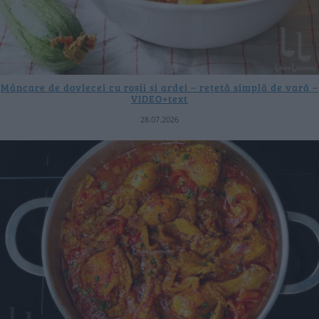
Mâncare de dovlecei cu roșii și ardei – rețetă simplă de vară –
VIDEO+text
28.07.2026