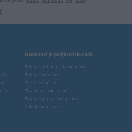
smantana
tort
r
Deserturi și prăjituri de casă
Prăjitura Albinița – foi cu miere
ost)
Prăjitură cu mere
eză
Tort de zahăr ars
uncă
Tiramisu clasic italian
Prăjitură pufoasă cu prune
Găluște cu prune