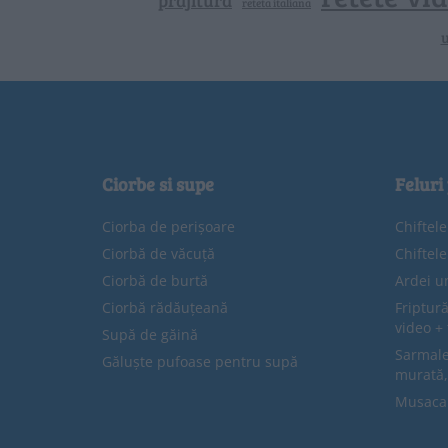
prajitura
reteta italiana
u
Ciorbe si supe
Feluri
Ciorba de perișoare
Chiftel
Ciorbă de văcuță
Chiftel
Ciorbă de burtă
Ardei u
Ciorbă rădăuțeană
Friptură
video + 
Supă de găină
Sarmale 
Găluște pufoase pentru supă
murată,
Musaca