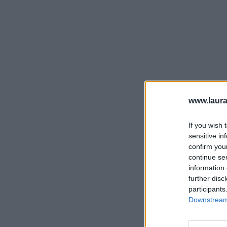
www.laura
If you wish 
sensitive in
confirm you
continue se
information 
further disc
participants
Downstream 