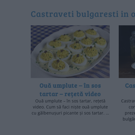
castraveti bulgaresti in 
Ouă umplute – în sos
Cas
tartar – rețetă video
Ouă umplute – în sos tartar, rețetă
Castrav
video. Cum să faci niște ouă umplute
con
cu gălbenușuri picante și sos tartar. …
preze
bulgăr