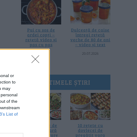
Pui cu sos de
Dulceață de caise
ardei copți –
întregi rețetă
rețetă video și
veche de 80 de ani
pas cu pas
– video și text
25.07.2026
20.07.2026
sonal or
ULTIMELE ȘTIRI
ection to
ou may
 personal
out of the
 downstream
B’s List of
20 de rețete de
10 rețete cu
salate de vară
dovlecei de
fără prelucrare
pregătit vara