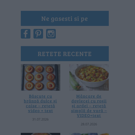
Ne gasesti si pe
RETETE RECENTE
Băscuțe cu
Mâncare de
brânză dulce și
dovlecei cu roșii
caise – rețetă
și ardei – rețetă
video + text
simplă de vară –
VIDEO+text
31.07.2026
28.07.2026