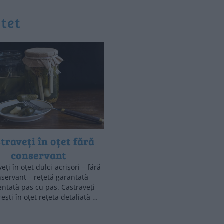
otet
traveți în oțet fără
conservant
eți în oțet dulci-acrișori – fără
servant – rețetă garantată
ntată pas cu pas. Castraveți
ești în oțet rețeta detaliată …