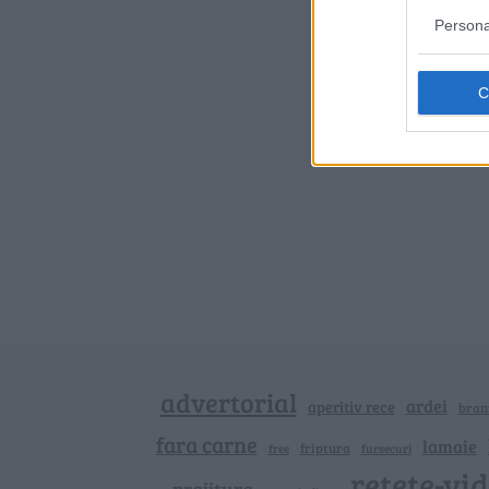
Persona
advertorial
ardei
aperitiv rece
bran
fara carne
lamaie
friptura
free
fursecuri
retete-vi