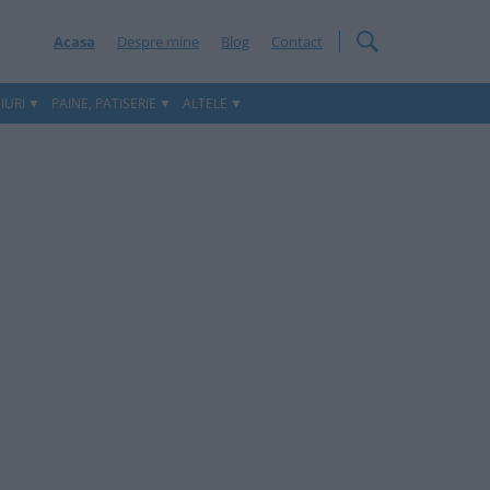
Acasa
Despre mine
Blog
Contact
IURI
PAINE, PATISERIE
ALTELE