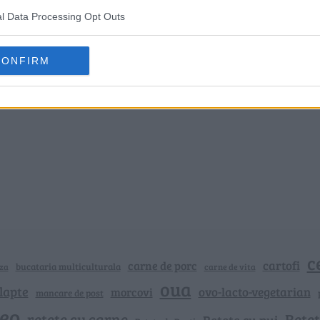
l Data Processing Opt Outs
CONFIRM
c
cartofi
carne de porc
bucataria multiculturala
za
carne de vita
oua
lapte
ovo-lacto-vegetarian
morcovi
mancare de post
deo
retete cu carne
Rețet
Rețete cu pui