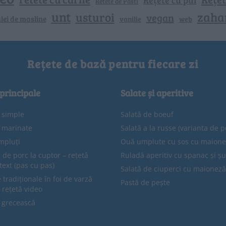
Retete de Pasti
unt
zaha
usturoi
vegan
lei de masline
vanilie
web
Rețete de bază pentru fiecare zi
 principale
Salate și aperitive
e simple
Salată de boeuf
e marinate
Salată a la russe (varianta de p
mpluți
Ouă umplute cu sos cu maion
 de porc la cuptor – rețetă
Ruladă aperitiv cu spanac și ș
text (pas cu pas)
Salată de ciuperci cu maioneză
tradiționale în foi de varză
Pastă de pește
 rețetă video
 grecească