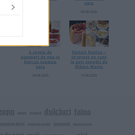
termică
asta
06.08.2026
04.08.2026
4 rețete de
Torturi festive –
gogoșari de pus la
10 rețete pe care
borcan toamna
le poți pregăti de
asta
Sfânta Maria
24.09.2025
13.08.2025
eapa
dulciuri
faina
dovlecei
desert
patiserie dulce
patrunjel
patiserie sarata
pentru iarna
e de post
rosii
ulei