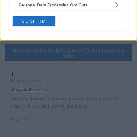
Personal Data Processing Opt Outs
CONFIRM
Un comentariu la Inghetata de ciocolata
fina
Magda
spune:
23 august, 2015 la 17:15
Cat timp dureaza pana se ingheata, in cazul in care nu
dispun de aparatul pentru inghetata?
Răspunde