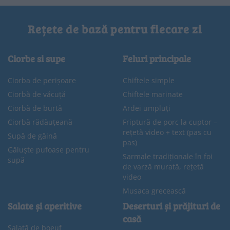
Rețete de bază pentru fiecare zi
Ciorbe si supe
Feluri principale
Ciorba de perișoare
Chiftele simple
Ciorbă de văcuță
Chiftele marinate
Ciorbă de burtă
Ardei umpluți
Ciorbă rădăuțeană
Friptură de porc la cuptor –
rețetă video + text (pas cu
Supă de găină
pas)
Găluște pufoase pentru
Sarmale tradiționale în foi
supă
de varză murată, rețetă
video
Musaca grecească
Salate și aperitive
Deserturi și prăjituri de
casă
Salată de boeuf