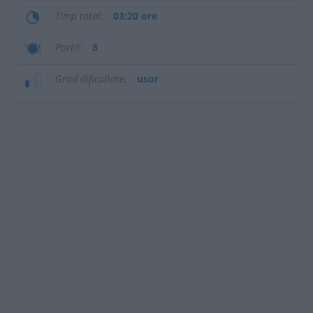
Timp total
03:20 ore
Portii
8
Grad dificultate
usor