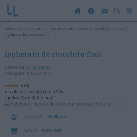
Rețete - Laura Laurențiu
>
retete culinare
>
deserturi si dulciuri de casa
>
Inghetata de ciocolata fina
Inghetata de ciocolata fina
Reteta de
Miron Diana
Adaugata la
15.07.2015
5
(
6
)
V-a plăcut această retetă? Vă
rugăm să ne dați o notă!
Pregatire
00:05 ore
Gatire
00:15 ore