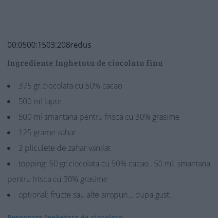
00:05
00:15
03:20
8
redus
Ingrediente Inghetata de ciocolata fina
375 gr.ciocolata cu 50% cacao
500 ml lapte
500 ml smantana pentru frisca cu 30% grasime
125 grame zahar
2 pliculete de zahar vanilat
topping: 50 gr.ciocolata cu 50% cacao , 50 ml. smantana
pentru frisca cu 30% grasime
optional: fructe sau alte siropuri… dupa gust.
Preparare Inghetata de ciocolata