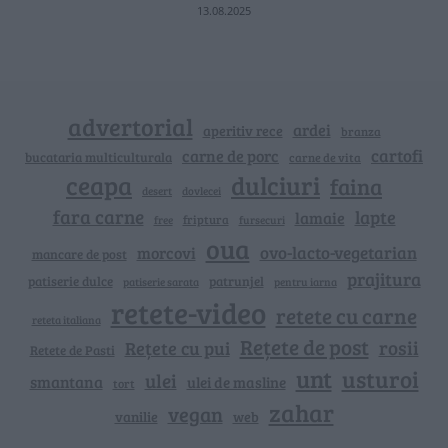
13.08.2025
advertorial
ardei
aperitiv rece
branza
cartofi
carne de porc
bucataria multiculturala
carne de vita
ceapa
dulciuri
faina
dovlecei
desert
fara carne
lapte
lamaie
friptura
free
fursecuri
oua
ovo-lacto-vegetarian
morcovi
mancare de post
prajitura
patiserie dulce
patrunjel
patiserie sarata
pentru iarna
retete-video
retete cu carne
reteta italiana
Rețete de post
rosii
Rețete cu pui
Retete de Pasti
unt
usturoi
ulei
smantana
ulei de masline
tort
zahar
vegan
vanilie
web