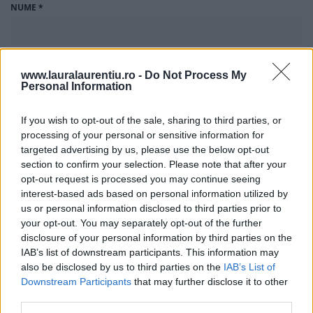
NUME
*
EMAIL
*
www.lauralaurentiu.ro -
Do Not Process My
Personal Information
If you wish to opt-out of the sale, sharing to third parties, or
SALVEAZĂ-MI NUMELE, EMAILUL ȘI SITE-UL WEB ÎN ACEST NAVIGATOR
PENTRU DATA VIITOARE CÂND O SĂ COMENTEZ.
processing of your personal or sensitive information for
targeted advertising by us, please use the below opt-out
CÂT FACE 8 + 20?
section to confirm your selection. Please note that after your
opt-out request is processed you may continue seeing
interest-based ads based on personal information utilized by
I HAVE READ AND ACCEPTED THE
PRIVACY POLICY
*
us or personal information disclosed to third parties prior to
your opt-out. You may separately opt-out of the further
COMENTARIU
*
disclosure of your personal information by third parties on the
IAB’s list of downstream participants. This information may
also be disclosed by us to third parties on the
IAB’s List of
Downstream Participants
that may further disclose it to other
third parties.