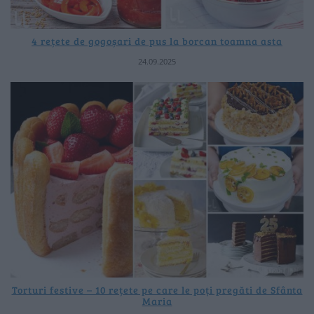
4 rețete de gogoșari de pus la borcan toamna asta
24.09.2025
Torturi festive – 10 rețete pe care le poți pregăti de Sfânta
Maria