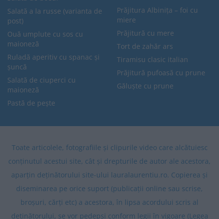
Prăjitura Albinița – foi cu
Salată a la russe (varianta de
miere
post)
Prăjitură cu mere
Ouă umplute cu sos cu
maioneză
Tort de zahăr ars
Ruladă aperitiv cu spanac și
Tiramisu clasic italian
șuncă
Prăjitură pufoasă cu prune
Salată de ciuperci cu
Găluște cu prune
maioneză
Pastă de pește
Toate articolele, fotografiile și clipurile video care alcătuiesc
conținutul acestui site, cât și drepturile de autor ale acestora,
aparțin deținătorului site-ului lauralaurentiu.ro. Copierea și
diseminarea pe orice suport (publicații online sau scrise,
broșuri, cărți etc) a acestora, în lipsa acordului scris al
deținătorului, se vor pedepsi conform legii în vigoare (Legea