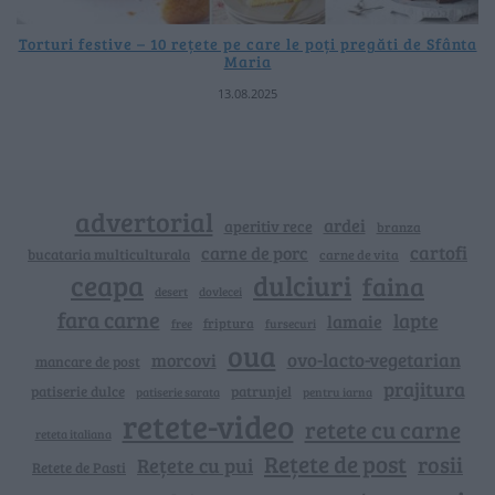
Torturi festive – 10 rețete pe care le poți pregăti de Sfânta
Maria
13.08.2025
advertorial
ardei
aperitiv rece
branza
cartofi
carne de porc
bucataria multiculturala
carne de vita
ceapa
dulciuri
faina
dovlecei
desert
fara carne
lapte
lamaie
friptura
free
fursecuri
oua
ovo-lacto-vegetarian
morcovi
mancare de post
prajitura
patiserie dulce
patrunjel
patiserie sarata
pentru iarna
retete-video
retete cu carne
reteta italiana
Rețete de post
rosii
Rețete cu pui
Retete de Pasti