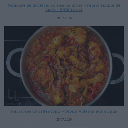
Mâncare de dovlecei cu roșii și ardei – rețetă simplă de
vară – VIDEO+text
28.07.2026
Pui cu sos de ardei copți – rețetă video și pas cu pas
25.07.2026