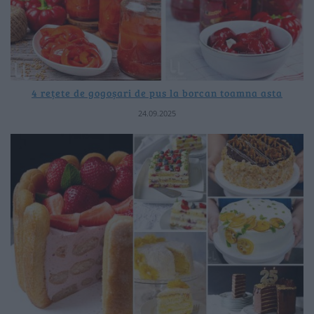
4 rețete de gogoșari de pus la borcan toamna asta
24.09.2025