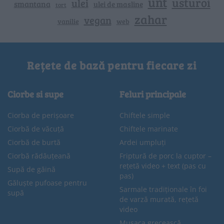
unt
usturoi
ulei
smantana
ulei de masline
tort
zahar
vegan
vanilie
web
Rețete de bază pentru fiecare zi
Ciorbe si supe
Feluri principale
Ciorba de perișoare
Chiftele simple
Ciorbă de văcuță
Chiftele marinate
Ciorbă de burtă
Ardei umpluți
Ciorbă rădăuțeană
Friptură de porc la cuptor –
rețetă video + text (pas cu
Supă de găină
pas)
Găluște pufoase pentru
Sarmale tradiționale în foi
supă
de varză murată, rețetă
video
Musaca grecească