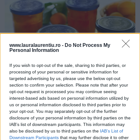
www.lauralaurentiu.ro -
Do Not Process My
Personal Information
If you wish to opt-out of the sale, sharing to third parties, or
processing of your personal or sensitive information for
targeted advertising by us, please use the below opt-out
section to confirm your selection. Please note that after your
opt-out request is processed you may continue seeing
Dulceață de caise întregi rețetă veche de 80 de ani – video
și text
interest-based ads based on personal information utilized by
us or personal information disclosed to third parties prior to
20.07.2026
your opt-out. You may separately opt-out of the further
disclosure of your personal information by third parties on the
IAB’s list of downstream participants. This information may
also be disclosed by us to third parties on the
IAB’s List of
ULTIMELE ȘTIRI
Downstream Participants
that may further disclose it to other