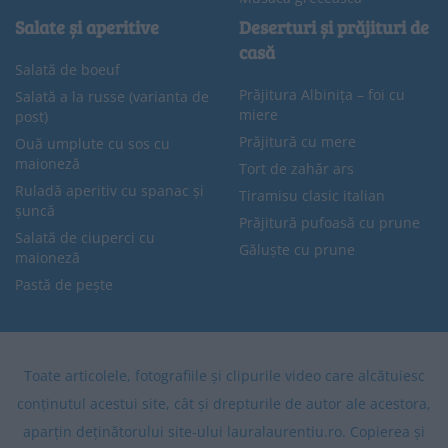
Salate și aperitive
Deserturi și prăjituri de
casă
Salată de boeuf
Prăjitura Albinița – foi cu
Salată a la russe (varianta de
miere
post)
Prăjitură cu mere
Ouă umplute cu sos cu
maioneză
Tort de zahăr ars
Ruladă aperitiv cu spanac și
Tiramisu clasic italian
șuncă
Prăjitură pufoasă cu prune
Salată de ciuperci cu
Găluște cu prune
maioneză
Pastă de pește
Toate articolele, fotografiile și clipurile video care alcătuiesc
conținutul acestui site, cât și drepturile de autor ale acestora,
aparțin deținătorului site-ului lauralaurentiu.ro. Copierea și