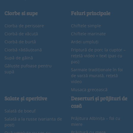
Ciorbe si supe
Feluri principale
Ciorba de perișoare
Chiftele simple
Ciorbă de văcuță
Chiftele marinate
Ciorbă de burtă
Ardei umpluți
Ciorbă rădăuțeană
Friptură de porc la cuptor –
rețetă video + text (pas cu
Supă de găină
pas)
Găluște pufoase pentru
Sarmale tradiționale în foi
supă
de varză murată, rețetă
video
Musaca grecească
Salate și aperitive
Deserturi și prăjituri de
casă
Salată de boeuf
Prăjitura Albinița – foi cu
Salată a la russe (varianta de
miere
post)
Prăjitură cu mere
Ouă umplute cu sos cu