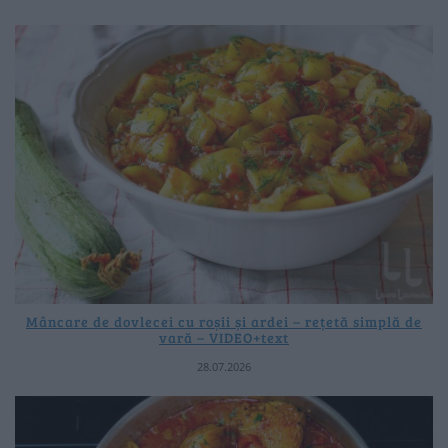
Mâncare de dovlecei cu roșii și ardei – rețetă simplă de
vară – VIDEO+text
28.07.2026