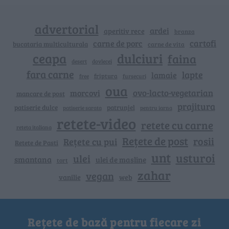
advertorial
ardei
aperitiv rece
branza
cartofi
carne de porc
bucataria multiculturala
carne de vita
ceapa
dulciuri
faina
dovlecei
desert
fara carne
lapte
lamaie
friptura
free
fursecuri
oua
ovo-lacto-vegetarian
morcovi
mancare de post
prajitura
patiserie dulce
patrunjel
patiserie sarata
pentru iarna
retete-video
retete cu carne
reteta italiana
Rețete de post
rosii
Rețete cu pui
Retete de Pasti
unt
usturoi
ulei
smantana
ulei de masline
tort
zahar
vegan
vanilie
web
Rețete de bază pentru fiecare zi