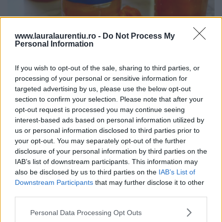
www.lauralaurentiu.ro -
Do Not Process My
Personal Information
If you wish to opt-out of the sale, sharing to third parties, or
Dulceață de caise întregi rețetă veche de 80 de ani – video
processing of your personal or sensitive information for
și text
targeted advertising by us, please use the below opt-out
20.07.2026
section to confirm your selection. Please note that after your
opt-out request is processed you may continue seeing
interest-based ads based on personal information utilized by
us or personal information disclosed to third parties prior to
ULTIMELE ȘTIRI
your opt-out. You may separately opt-out of the further
disclosure of your personal information by third parties on the
IAB’s list of downstream participants. This information may
also be disclosed by us to third parties on the
IAB’s List of
Downstream Participants
that may further disclose it to other
third parties.
Personal Data Processing Opt Outs