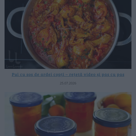
Pui cu sos de ardei copți – rețetă video și pas cu pas
25.07.2026