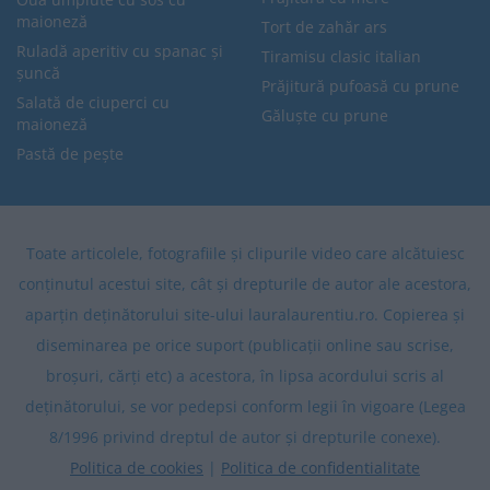
maioneză
Tort de zahăr ars
Ruladă aperitiv cu spanac și
Tiramisu clasic italian
șuncă
Prăjitură pufoasă cu prune
Salată de ciuperci cu
Găluște cu prune
maioneză
Pastă de pește
Toate articolele, fotografiile și clipurile video care alcătuiesc
conținutul acestui site, cât și drepturile de autor ale acestora,
aparțin deținătorului site-ului lauralaurentiu.ro. Copierea și
diseminarea pe orice suport (publicații online sau scrise,
broșuri, cărți etc) a acestora, în lipsa acordului scris al
deținătorului, se vor pedepsi conform legii în vigoare (Legea
8/1996 privind dreptul de autor și drepturile conexe).
Politica de cookies
|
Politica de confidentialitate