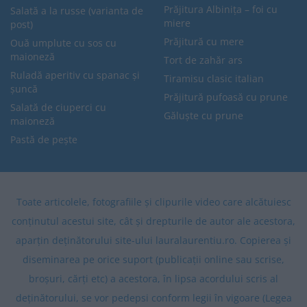
Prăjitura Albinița – foi cu
Salată a la russe (varianta de
miere
post)
Prăjitură cu mere
Ouă umplute cu sos cu
maioneză
Tort de zahăr ars
Ruladă aperitiv cu spanac și
Tiramisu clasic italian
șuncă
Prăjitură pufoasă cu prune
Salată de ciuperci cu
Găluște cu prune
maioneză
Pastă de pește
Toate articolele, fotografiile și clipurile video care alcătuiesc
conținutul acestui site, cât și drepturile de autor ale acestora,
aparțin deținătorului site-ului lauralaurentiu.ro. Copierea și
diseminarea pe orice suport (publicații online sau scrise,
broșuri, cărți etc) a acestora, în lipsa acordului scris al
deținătorului, se vor pedepsi conform legii în vigoare (Legea