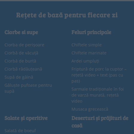
Rețete de bază pentru fiecare zi
Ciorbe si supe
Feluri principale
Ciorba de perișoare
Chiftele simple
Ciorbă de văcuță
Chiftele marinate
Ciorbă de burtă
Ardei umpluți
Ciorbă rădăuțeană
Friptură de porc la cuptor –
rețetă video + text (pas cu
Supă de găină
pas)
Găluște pufoase pentru
Sarmale tradiționale în foi
supă
de varză murată, rețetă
video
Musaca grecească
Salate și aperitive
Deserturi și prăjituri de
casă
Salată de boeuf