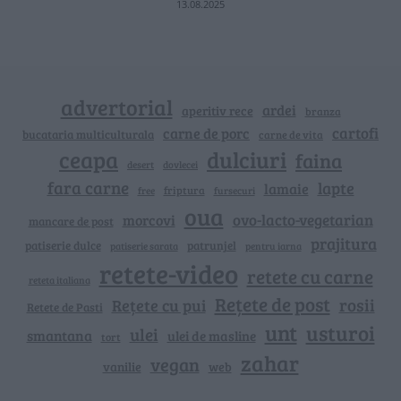
13.08.2025
advertorial
ardei
aperitiv rece
branza
cartofi
carne de porc
bucataria multiculturala
carne de vita
ceapa
dulciuri
faina
dovlecei
desert
fara carne
lapte
lamaie
friptura
free
fursecuri
oua
ovo-lacto-vegetarian
morcovi
mancare de post
prajitura
patiserie dulce
patrunjel
patiserie sarata
pentru iarna
retete-video
retete cu carne
reteta italiana
Rețete de post
rosii
Rețete cu pui
Retete de Pasti
unt
usturoi
ulei
smantana
ulei de masline
tort
zahar
vegan
vanilie
web