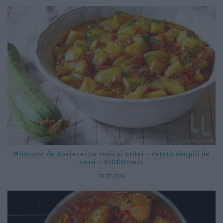
Mâncare de dovlecei cu roșii și ardei – rețetă simplă de
vară – VIDEO+text
28.07.2026