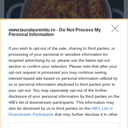
www.lauralaurentiu.ro -
Do Not Process My
Personal Information
If you wish to opt-out of the sale, sharing to third parties, or
processing of your personal or sensitive information for
targeted advertising by us, please use the below opt-out
Pui cu sos de ardei copți – rețetă video și pas cu pas
section to confirm your selection. Please note that after your
opt-out request is processed you may continue seeing
25.07.2026
interest-based ads based on personal information utilized by
us or personal information disclosed to third parties prior to
your opt-out. You may separately opt-out of the further
disclosure of your personal information by third parties on the
ULTIMELE ȘTIRI
IAB’s list of downstream participants. This information may
also be disclosed by us to third parties on the
IAB’s List of
Downstream Participants
that may further disclose it to other
third parties.