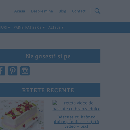
Acasa
Despre mine
Blog
Contact
IURI
PAINE, PATISERIE
ALTELE
Ne gasesti si pe
RETETE RECENTE
Băscuțe cu brânză
dulce și caise – rețetă
video + text