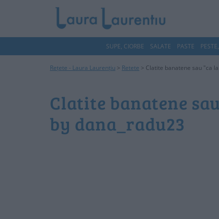
SUPE, CIORBE
SALATE
PASTE
PESTE
Rețete - Laura Laurențiu
>
Retete
>
Clatite banatene sau "ca 
Clatite banatene sau
by dana_radu23