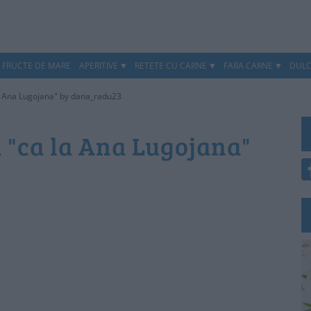
, FRUCTE DE MARE
APERITIVE
RETETE CU CARNE
FARA CARNE
DULC
la Ana Lugojana" by dana_radu23
 "ca la Ana Lugojana"