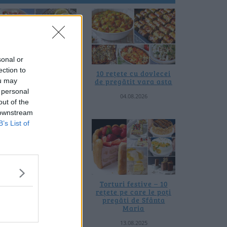
sonal or
ection to
0 de rețete de salate
10 rețete cu dovlecei
ou may
de vară fără
de pregătit vara asta
prelucrare termică
 personal
04.08.2026
out of the
06.08.2026
 downstream
B’s List of
 rețete de gogoșari de
Torturi festive – 10
us la borcan toamna
rețete pe care le poți
asta
pregăti de Sfânta
Maria
24.09.2025
13.08.2025