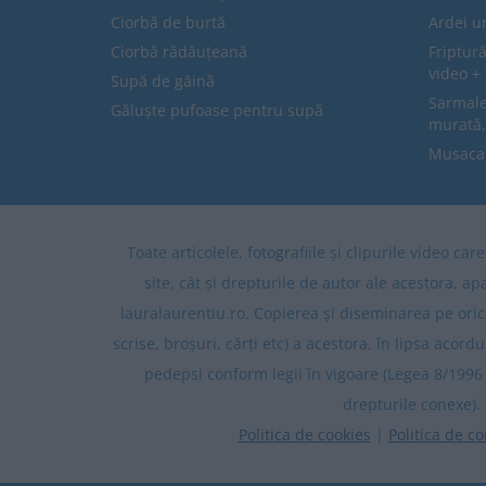
Ciorbă de burtă
Ardei u
Ciorbă rădăuțeană
Friptură
video + 
Supă de găină
Sarmale 
Găluște pufoase pentru supă
murată,
Musaca
Toate articolele, fotografiile și clipurile video ca
site, cât și drepturile de autor ale acestora, ap
lauralaurentiu.ro. Copierea și diseminarea pe oric
scrise, broșuri, cărți etc) a acestora, în lipsa acordu
pedepsi conform legii în vigoare (Legea 8/1996 
drepturile conexe).
Politica de cookies
|
Politica de co