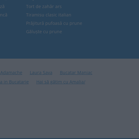
eză
Tort de zahăr ars
uncă
Tiramisu clasic italian
Prăjitură pufoasă cu prune
Găluște cu prune
 Adamache
Laura Sava
Bucatar Maniac
a in Bucatarie
Hai să gătim cu Amalia/