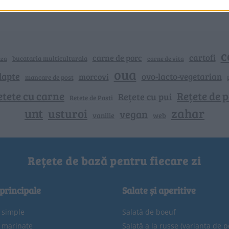
c
cartofi
carne de porc
bucataria multiculturala
nza
carne de vita
oua
lapte
ovo-lacto-vegetarian
morcovi
mancare de post
etete cu carne
Rețete de p
Rețete cu pui
Retete de Pasti
unt
zahar
usturoi
vegan
vanilie
web
Rețete de bază pentru fiecare zi
 principale
Salate și aperitive
e simple
Salată de boeuf
e marinate
Salată a la russe (varianta de p