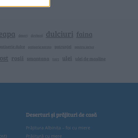
eapa
dulciuri
faina
dovlecei
desert
patiserie dulce
patrunjel
patiserie sarata
pentru iarna
ost
rosii
ulei
smantana
ulei de masline
tort
Deserturi și prăjituri de casă
Prăjitura Albinița – foi cu miere
ost)
Prăjitură cu mere