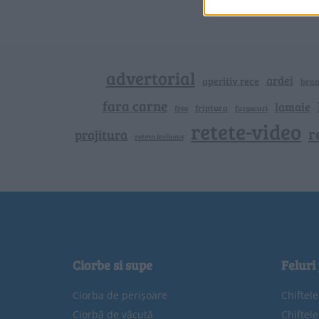
advertorial
ardei
aperitiv rece
bra
fara carne
lamaie
friptura
free
fursecuri
retete-video
r
prajitura
reteta italiana
Ciorbe si supe
Feluri
Ciorba de perișoare
Chiftel
Ciorbă de văcuță
Chiftel