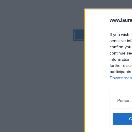
www.laura
If you wish 
sensitive in
confirm you
continue se
information 
further disc
participants
Downstream 
Persona