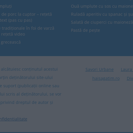
mpluți
Ouă umplute cu sos cu maion
 de porc la cuptor – rețetă
Ruladă aperitiv cu spanac și ș
text (pas cu pas)
Salată de ciuperci cu maioneză
tradiționale în foi de varză
Pastă de pește
 rețetă video
 grecească
re alcătuiesc conținutul acestui
Savori Urbane
Laura
arțin deținătorului site-ului
haisagatim.ro
Div
e suport (publicații online sau
lui scris al deținătorului, se vor
privind dreptul de autor și
nfidentialitate