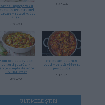
31.07.2026
Tort de înghețată cu
ructe în trei straturi
i arome – rețetă video
+ text
07.08.2026
Mâncare de dovlecei
Pui cu sos de ardei
cu roșii și ardei –
copți – rețetă video și
ețetă simplă de vară
pas cu pas
– VIDEO+text
25.07.2026
28.07.2026
ULTIMELE ȘTIRI