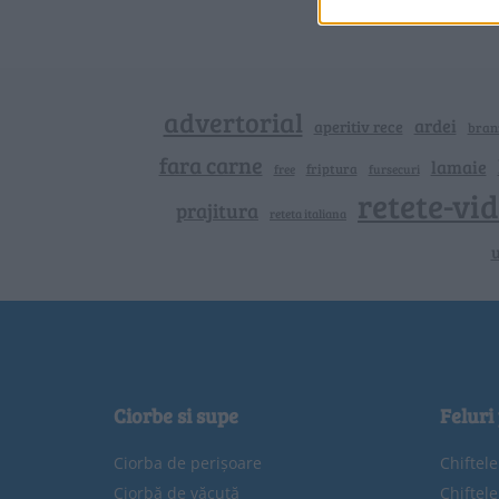
advertorial
ardei
aperitiv rece
bran
fara carne
lamaie
friptura
free
fursecuri
retete-vi
prajitura
reteta italiana
u
Ciorbe si supe
Feluri
Ciorba de perișoare
Chiftel
Ciorbă de văcuță
Chiftel