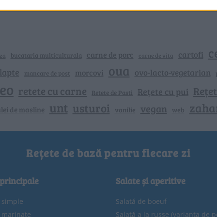
c
cartofi
carne de porc
bucataria multiculturala
za
carne de vita
oua
lapte
ovo-lacto-vegetarian
morcovi
mancare de post
deo
retete cu carne
Rețet
Rețete cu pui
Retete de Pasti
unt
zaha
usturoi
vegan
lei de masline
vanilie
web
Rețete de bază pentru fiecare zi
 principale
Salate și aperitive
e simple
Salată de boeuf
e marinate
Salată a la russe (varianta de p