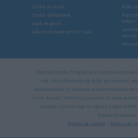
Ciorbă de burtă
Ardei u
Ciorbă rădăuțeană
Friptură
video + 
Supă de găină
Sarmale 
Găluște pufoase pentru supă
murată,
Musaca
Toate articolele, fotografiile și clipurile video ca
site, cât și drepturile de autor ale acestora, ap
lauralaurentiu.ro. Copierea și diseminarea pe oric
scrise, broșuri, cărți etc) a acestora, în lipsa acordu
pedepsi conform legii în vigoare (Legea 8/1996 
drepturile conexe).
Politica de cookies
|
Politica de co