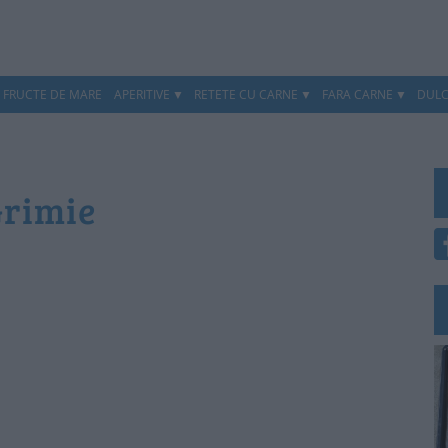
, FRUCTE DE MARE
APERITIVE
RETETE CU CARNE
FARA CARNE
DULC
Grimie