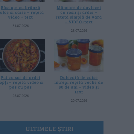
Băscuțe cu brânză
Mâncare de dovlecei
ulce și caise – rețetă
cu roșii și ardei –
video + text
rețetă simplă de vară
– VIDEO+text
31.07.2026
28.07.2026
Pui cu sos de ardei
Dulceață de caise
opți – rețetă video și
întregi rețetă veche de
pas cu pas
80 de ani – video și
text
25.07.2026
20.07.2026
ULTIMELE ȘTIRI