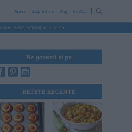
Acasa
Despre mine
Blog
Contact
IURI
PAINE, PATISERIE
ALTELE
Ne gasesti si pe
RETETE RECENTE