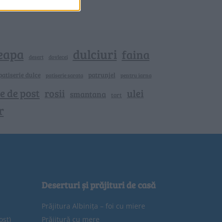
eapa
dulciuri
faina
dovlecei
desert
patiserie dulce
patrunjel
patiserie sarata
pentru iarna
e de post
rosii
ulei
smantana
tort
r
Deserturi și prăjituri de casă
Prăjitura Albinița – foi cu miere
ost)
Prăjitură cu mere