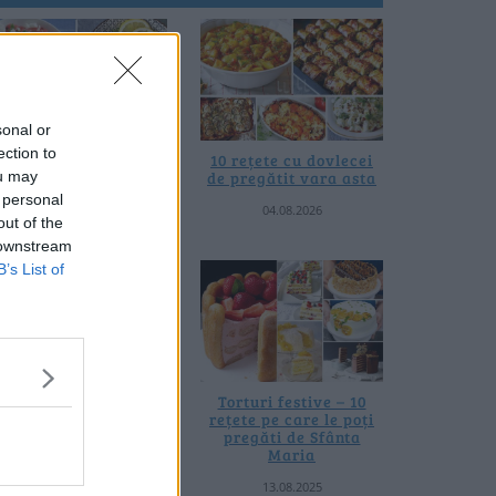
sonal or
ection to
0 de rețete de salate
10 rețete cu dovlecei
ou may
de vară fără
de pregătit vara asta
prelucrare termică
 personal
04.08.2026
out of the
06.08.2026
 downstream
B’s List of
 rețete de gogoșari de
Torturi festive – 10
us la borcan toamna
rețete pe care le poți
asta
pregăti de Sfânta
Maria
24.09.2025
13.08.2025