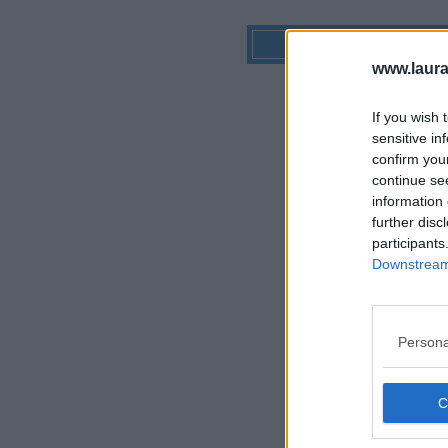
www.laura
If you wish 
sensitive in
confirm you
continue se
information 
further disc
participants
Downstream 
Persona