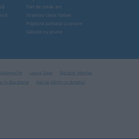
eză
Tort de zahăr ars
uncă
Tiramisu clasic italian
Prăjitură pufoasă cu prune
Găluște cu prune
 Adamache
Laura Sava
Bucatar Maniac
a in Bucatarie
Hai să gătim cu Amalia/