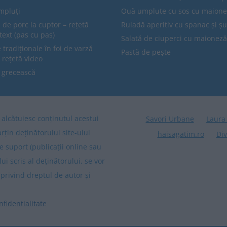
mpluți
Ouă umplute cu sos cu maion
 de porc la cuptor – rețetă
Ruladă aperitiv cu spanac și ș
text (pas cu pas)
Salată de ciuperci cu maioneză
tradiționale în foi de varză
Pastă de pește
 rețetă video
 grecească
re alcătuiesc conținutul acestui
Savori Urbane
Laura
arțin deținătorului site-ului
haisagatim.ro
Div
e suport (publicații online sau
lui scris al deținătorului, se vor
privind dreptul de autor și
nfidentialitate