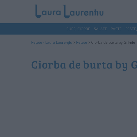
SUPE, CIORBE
SALATE
PASTE
PESTE
Rețete - Laura Laurențiu
>
Retete
>
Ciorba de burta by Grimie
Ciorba de burta by 