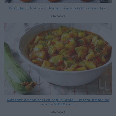
Băscuțe cu brânză dulce și caise – rețetă video + text
31.07.2026
Mâncare de dovlecei cu roșii și ardei – rețetă simplă de
vară – VIDEO+text
28.07.2026