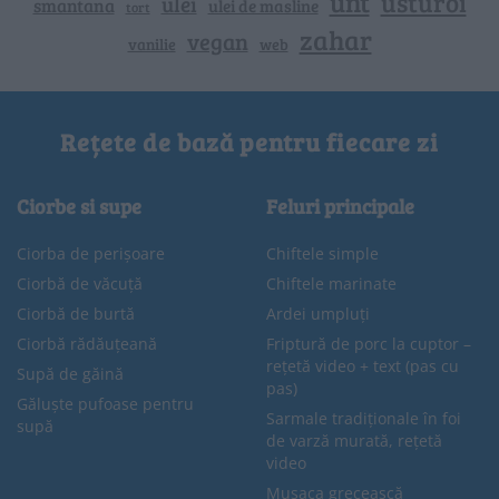
unt
usturoi
ulei
smantana
ulei de masline
tort
zahar
vegan
vanilie
web
Rețete de bază pentru fiecare zi
Ciorbe si supe
Feluri principale
Ciorba de perișoare
Chiftele simple
Ciorbă de văcuță
Chiftele marinate
Ciorbă de burtă
Ardei umpluți
Ciorbă rădăuțeană
Friptură de porc la cuptor –
rețetă video + text (pas cu
Supă de găină
pas)
Găluște pufoase pentru
Sarmale tradiționale în foi
supă
de varză murată, rețetă
video
Musaca grecească