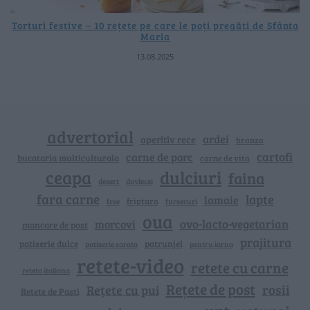
Torturi festive – 10 rețete pe care le poți pregăti de Sfânta
Maria
13.08.2025
advertorial
ardei
aperitiv rece
branza
cartofi
carne de porc
bucataria multiculturala
carne de vita
ceapa
dulciuri
faina
dovlecei
desert
fara carne
lapte
lamaie
friptura
free
fursecuri
oua
ovo-lacto-vegetarian
morcovi
mancare de post
prajitura
patiserie dulce
patrunjel
patiserie sarata
pentru iarna
retete-video
retete cu carne
reteta italiana
Rețete de post
rosii
Rețete cu pui
Retete de Pasti