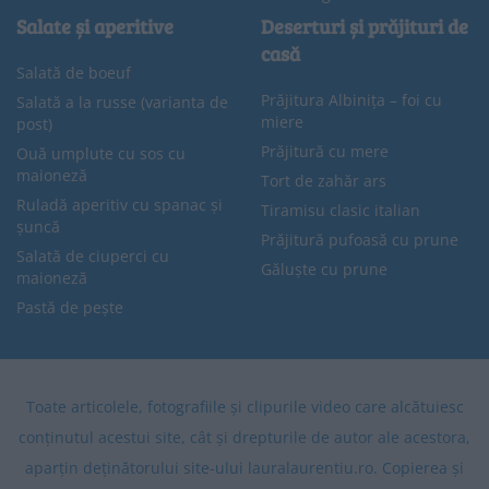
Salate și aperitive
Deserturi și prăjituri de
casă
Salată de boeuf
Prăjitura Albinița – foi cu
Salată a la russe (varianta de
miere
post)
Prăjitură cu mere
Ouă umplute cu sos cu
maioneză
Tort de zahăr ars
Ruladă aperitiv cu spanac și
Tiramisu clasic italian
șuncă
Prăjitură pufoasă cu prune
Salată de ciuperci cu
Găluște cu prune
maioneză
Pastă de pește
Toate articolele, fotografiile și clipurile video care alcătuiesc
conținutul acestui site, cât și drepturile de autor ale acestora,
aparțin deținătorului site-ului lauralaurentiu.ro. Copierea și