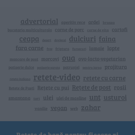
advertorial
ardei
aperitiv rece
branza
cartofi
carne de porc
bucataria multiculturala
carne de vita
ceapa
dulciuri
faina
dovlecei
desert
fara carne
lapte
lamaie
friptura
free
fursecuri
oua
ovo-lacto-vegetarian
morcovi
mancare de post
prajitura
patiserie dulce
patrunjel
patiserie sarata
pentru iarna
retete-video
retete cu carne
reteta italiana
Rețete de post
rosii
Rețete cu pui
Retete de Pasti
unt
usturoi
ulei
smantana
ulei de masline
tort
zahar
vegan
vanilie
web
Rețete de bază pentru fiecare zi