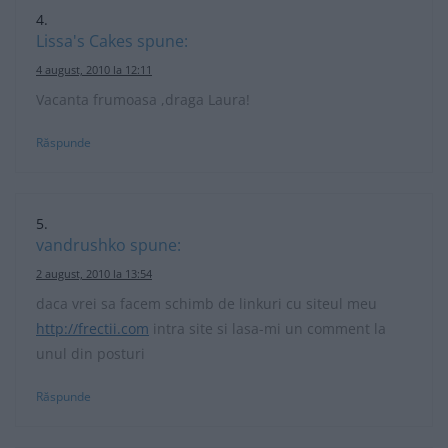
Lissa's Cakes
spune:
4 august, 2010 la 12:11
Vacanta frumoasa ,draga Laura!
Răspunde
vandrushko
spune:
2 august, 2010 la 13:54
daca vrei sa facem schimb de linkuri cu siteul meu
http://frectii.com
intra site si lasa-mi un comment la
unul din posturi
Răspunde