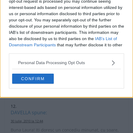
opt-out request is processed you may continue seeing
interest-based ads based on personal information utilized by
VACANTA PLACUTA!!! UNDE E ACEST MINUNAT LOC????
us or personal information disclosed to third parties prior to
your opt-out. You may separately opt-out of the further
Răspunde
disclosure of your personal information by third parties on the
IAB’s list of downstream participants. This information may
also be disclosed by us to third parties on the
IAB’s List of
Downstream Participants
that may further disclose it to other
third parties.
DiAnais
spune:
30 iulie, 2010 la 12:54
Personal Data Processing Opt Outs
Vacanta placuta draga Laura!
CONFIRM
Răspunde
DAVELLA
spune:
30 iulie, 2010 la 12:44
Buna Laura! Iti doresc un concediu minunat, cu soare,