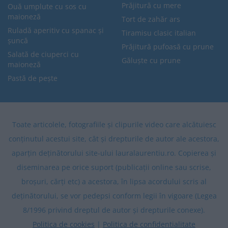
Prăjitură cu mere
Ouă umplute cu sos cu
maioneză
Tort de zahăr ars
Ruladă aperitiv cu spanac și
Tiramisu clasic italian
șuncă
Prăjitură pufoasă cu prune
Salată de ciuperci cu
Găluște cu prune
maioneză
Pastă de pește
Toate articolele, fotografiile și clipurile video care alcătuiesc
conținutul acestui site, cât și drepturile de autor ale acestora,
aparțin deținătorului site-ului lauralaurentiu.ro. Copierea și
diseminarea pe orice suport (publicații online sau scrise,
broșuri, cărți etc) a acestora, în lipsa acordului scris al
deținătorului, se vor pedepsi conform legii în vigoare (Legea
8/1996 privind dreptul de autor și drepturile conexe).
Politica de cookies
|
Politica de confidentialitate