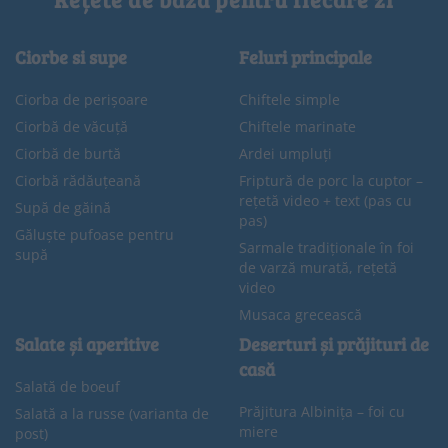
Ciorbe si supe
Feluri principale
Ciorba de perișoare
Chiftele simple
Ciorbă de văcuță
Chiftele marinate
Ciorbă de burtă
Ardei umpluți
Ciorbă rădăuțeană
Friptură de porc la cuptor –
rețetă video + text (pas cu
Supă de găină
pas)
Găluște pufoase pentru
Sarmale tradiționale în foi
supă
de varză murată, rețetă
video
Musaca grecească
Salate și aperitive
Deserturi și prăjituri de
casă
Salată de boeuf
Prăjitura Albinița – foi cu
Salată a la russe (varianta de
miere
post)