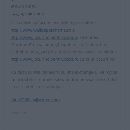
anca
spune:
6 august, 2010 la 10:38
Daca doriti sa facem link exchange cu siteul
http://www.wallpapershome.ro
si
http://www.jocurinoipentrucopii.ro
sectiunea
"Parteneri",eu va adaug blogul in cele 2 siteuri in
schimbul adaugari pe siteul dumneavoastra a linkului
http://www.jocurinoipentrucopii.ro
cu titlul "jocuri noi"
P.S daca sunteti de acord cu link exchange-ul va rog sa
imi trimiteti si numele siteului dumneavoastra cu titlul
cu care vreti sa fie adaugat
alina2006sm@yahoo.com
Răspunde