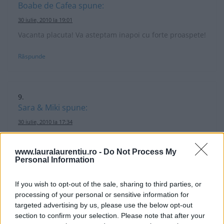
Boabe de Cafea
spune:
30 iulie, 2010 la 19:01
Vacanta placuta! Va asteptam inapoi cu forte proaspete!
Răspunde
Sara & Miki
spune:
30 iulie, 2010 la 17:34
Vacanta placuta si te asteptam cu poze.
www.lauralaurentiu.ro -
Do Not Process My
Răspunde
Personal Information
If you wish to opt-out of the sale, sharing to third parties, or
processing of your personal or sensitive information for
targeted advertising by us, please use the below opt-out
Bianca
spune:
section to confirm your selection. Please note that after your
30 iulie, 2010 la 17:21