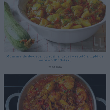
Mâncare de dovlecei cu roșii și ardei – rețetă simplă de
vară – VIDEO+text
28.07.2026