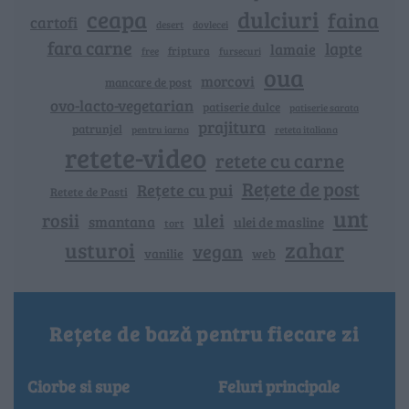
ceapa
dulciuri
faina
cartofi
dovlecei
desert
fara carne
lapte
lamaie
friptura
free
fursecuri
oua
morcovi
mancare de post
ovo-lacto-vegetarian
patiserie dulce
patiserie sarata
prajitura
patrunjel
pentru iarna
reteta italiana
retete-video
retete cu carne
Rețete de post
Rețete cu pui
Retete de Pasti
unt
rosii
ulei
smantana
ulei de masline
tort
zahar
usturoi
vegan
vanilie
web
Rețete de bază pentru fiecare zi
Ciorbe si supe
Feluri principale