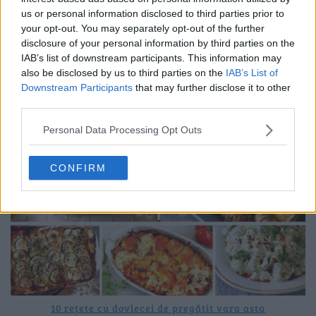
us or personal information disclosed to third parties prior to
your opt-out. You may separately opt-out of the further
disclosure of your personal information by third parties on the
20 de rețete de salate de vară fără prelucrare termică
IAB’s list of downstream participants. This information may
also be disclosed by us to third parties on the
IAB’s List of
06.08.2026
Downstream Participants
that may further disclose it to other
third parties.
Personal Data Processing Opt Outs
CONFIRM
10 rețete cu dovlecei de pregătit vara asta