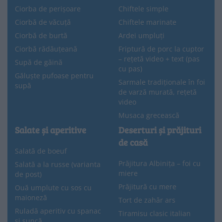
Ciorba de perișoare
Chiftele simple
Ciorbă de văcuță
Chiftele marinate
Ciorbă de burtă
Ardei umpluți
Ciorbă rădăuțeană
Friptură de porc la cuptor
– rețetă video + text (pas
Supă de găină
cu pas)
Găluște pufoase pentru
Sarmale tradiționale în foi
supă
de varză murată, rețetă
video
Musaca grecească
Salate și aperitive
Deserturi și prăjituri
de casă
Salată de boeuf
Prăjitura Albinița – foi cu
Salată a la russe (varianta
miere
de post)
Prăjitură cu mere
Ouă umplute cu sos cu
maioneză
Tort de zahăr ars
Ruladă aperitiv cu spanac
Tiramisu clasic italian
și șuncă