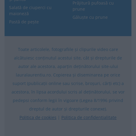
Prăjitură pufoasă cu
Salată de ciuperci cu
prune
maioneză
Găluște cu prune
Pastă de pește
Toate articolele, fotografiile și clipurile video care
alcătuiesc conținutul acestui site, cât și drepturile de
autor ale acestora, aparțin deținătorului site-ului
lauralaurentiu.ro. Copierea și diseminarea pe orice
suport (publicații online sau scrise, broșuri, cărți etc) a
acestora, în lipsa acordului scris al deținătorului, se vor
pedepsi conform legii în vigoare (Legea 8/1996 privind
dreptul de autor și drepturile conexe).
Politica de cookies
|
Politica de confidentialitate