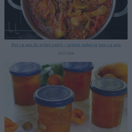
Pui cu sos de ardei copți – rețetă video și pas cu pas
25.07.2026